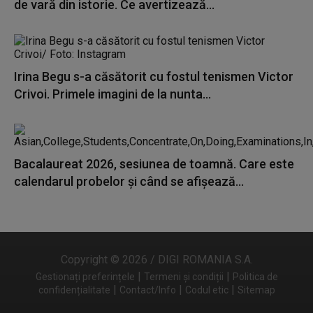
de vară din istorie. Ce avertizează...
Irina Begu s-a căsătorit cu fostul tenismen Victor
Crivoi. Primele imagini de la nunta...
Bacalaureat 2026, sesiunea de toamnă. Care este
calendarul probelor și când se afișează...
Copyright © 2026 / DIGI ROMANIA S.A.
|
|
Gestionați preferințele
Termeni și condiții
Politica de
|
|
|
confidențialitate
Contact/Info
Codul etic
Sitemap