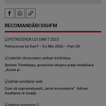
RECOMANDĂRI DIGIFM
Petrecerea lui DanT – DJ Mix 2026 – Part 20
Șerban Trîmbițașu, previziuni despre piața imobiliară:
„Acum și...
Cum să supraviețuiești „iernii economice”: Adrian
Asoltanie te învață...