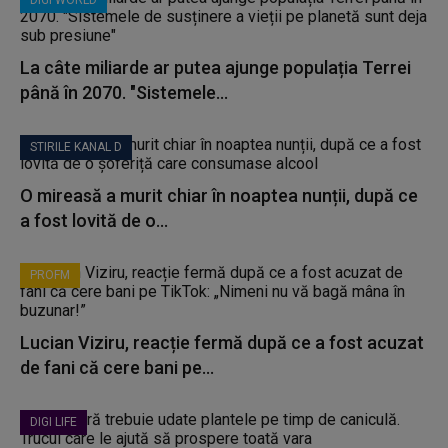
DIGI WORLD
La câte miliarde ar putea ajunge populația Terrei
până în 2070. "Sistemele...
STIRILE KANAL D
O mireasă a murit chiar în noaptea nunții, după ce
a fost lovită de o...
PROFM
Lucian Viziru, reacție fermă după ce a fost acuzat
de fani că cere bani pe...
DIGI LIFE