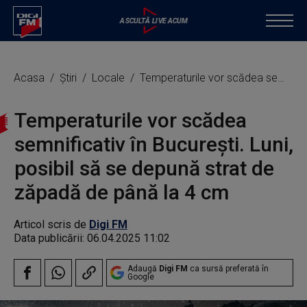
Acasa
Știri
Locale
Temperaturile vor scădea semnificativ în Bucureşti. Luni, posibil să se depună strat de zăpadă de până la 4 cm
Temperaturile vor scădea
semnificativ în Bucureşti. Luni,
posibil să se depună strat de
zăpadă de până la 4 cm
Articol scris de
Digi FM
Data publicării:
06.04.2025 11:02
Adaugă
Digi FM
ca sursă preferată în
Google