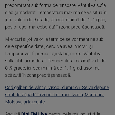
predominant sub formă de ninsoare. Vântul va sufla
slab şi moderat. Temperatura maximă se va situa în
jurul valorii de 9 grade, iar cea minimă de -1...1 grad,
posibil uşor mai coborâtă în zona preorăşenească.
Miercuri şi joi, valorile termice se vor menţine sub
cele specifice datei, cerul va avea înnorări şi
temporar vor fi precipitaţii slabe, mixte. Vântul va
sufla slab şi moderat. Temperatura maximă va fi de
8...9 grade, iar cea minimă de -1...1 grad, uşor mai
scăzută în zona preorăşenească.
Cod galben de vânt şi viscol, duminică. Se va depune
strat de zăpadă în zone din Transilvania, Muntenia,
Moldova şi la munte
Ascultă
Digi FM Live
, pentru cele mai noi știri, la