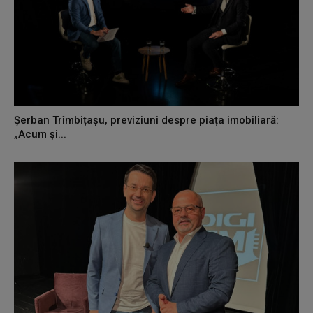
Șerban Trîmbițașu, previziuni despre piața imobiliară:
„Acum și...