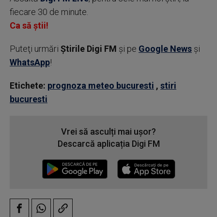
fiecare 30 de minute.
Ca să știi!
Puteţi urmări
Știrile Digi FM
şi pe
Google News
şi
WhatsApp
!
Etichete:
prognoza meteo bucuresti
,
stiri
bucuresti
Vrei să asculți mai ușor?
Descarcă aplicația Digi FM