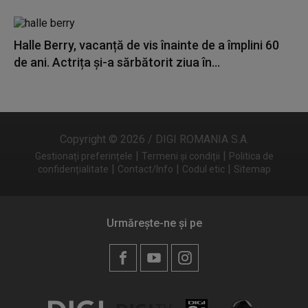
Halle Berry, vacanță de vis înainte de a împlini 60
de ani. Actrița și-a sărbătorit ziua în...
Copyright © 2026 / DIGI ROMANIA S.A.
|
|
Gestionați preferințele
Termeni și condiții
Politica de
|
|
|
confidențialitate
Contact/Info
Codul etic
Sitemap
Urmărește-ne și pe