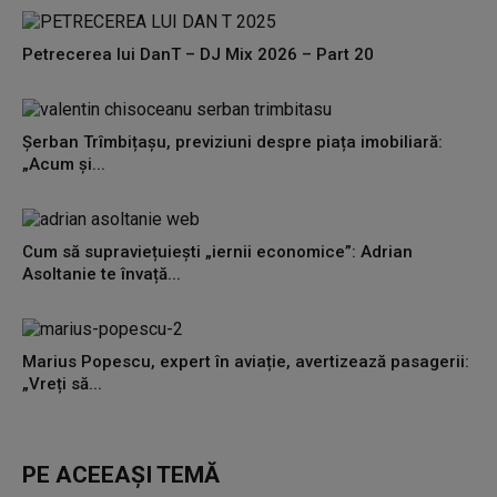
Petrecerea lui DanT – DJ Mix 2026 – Part 20
Șerban Trîmbițașu, previziuni despre piața imobiliară:
„Acum și...
Cum să supraviețuiești „iernii economice”: Adrian
Asoltanie te învață...
Marius Popescu, expert în aviație, avertizează pasagerii:
„Vreți să...
PE ACEEAȘI TEMĂ