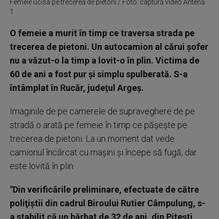
Femeie ucisă pe trecerea de pietoni / Foto: captură video Antena
1
O femeie a murit în timp ce traversa strada pe
trecerea de pietoni. Un autocamion al cărui șofer
nu a văzut-o la timp a lovit-o în plin. Victima de
60 de ani a fost pur și simplu spulberată. S-a
întâmplat în Rucăr, județul Argeș.
Imaginile de pe camerele de supraveghere de pe
stradă o arată pe femeie în timp ce pășește pe
trecerea de pietoni. La un moment dat vede
camionul încărcat cu mașini și începe să fugă, dar
este lovită în plin.
"Din verificările preliminare, efectuate de către
poliţiştii din cadrul Biroului Rutier Câmpulung, s-
a stabilit că un bărbat de 32 de ani, din Piteşti,