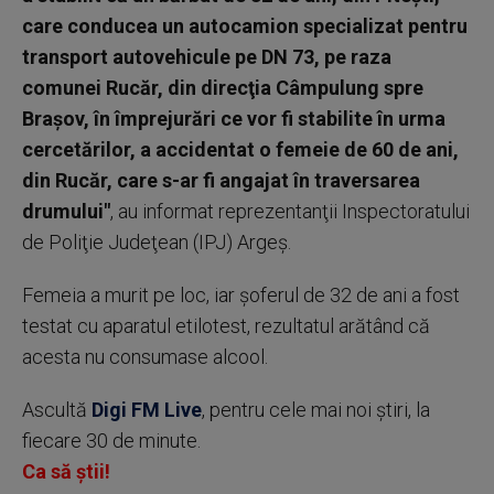
care conducea un autocamion specializat pentru
transport autovehicule pe DN 73, pe raza
comunei Rucăr, din direcţia Câmpulung spre
Braşov, în împrejurări ce vor fi stabilite în urma
cercetărilor, a accidentat o femeie de 60 de ani,
din Rucăr, care s-ar fi angajat în traversarea
drumului"
, au informat reprezentanţii Inspectoratului
de Poliţie Judeţean (IPJ) Argeş.
Femeia a murit pe loc, iar șoferul de 32 de ani a fost
testat cu aparatul etilotest, rezultatul arătând că
acesta nu consumase alcool.
Ascultă
Digi FM Live
, pentru cele mai noi știri, la
fiecare 30 de minute.
Ca să știi!