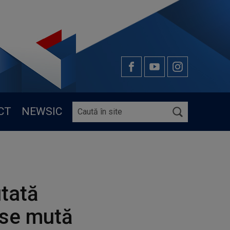
CT
NEWSIC
utată
e se mută