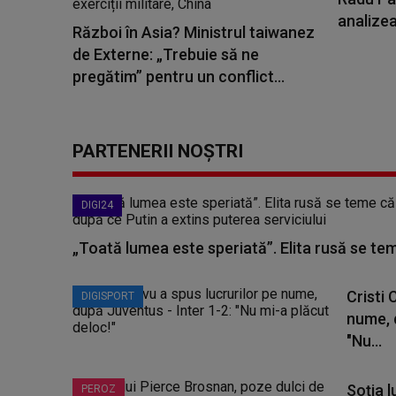
analize
Război în Asia? Ministrul taiwanez
de Externe: „Trebuie să ne
pregătim” pentru un conflict...
PARTENERII NOȘTRI
DIGI24
„Toată lumea este speriată”. Elita rusă se te
Cristi 
DIGISPORT
nume, 
"Nu...
Soția 
PEROZ