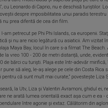
, cu Leonardo di Caprio, nu e deschisă turiștilor. Lo
oveștii despre imposibilitatea unui paradis terestru
lă nu prea diferită de cea din film.
 l-am petrecut pe Phi Phi Islands, ca europenii. Sta
tică și nu are nicio legătură cu asiaticii. Am vizitat î
 plaja Maya Bay, locul în care s-a filmat The Beach
 de la vreo 100 - 200 de metri distanță, unde, eviden
0 de bărci cu turiști. Plaja este într-adevăr mirifică
r pune să aleg, le-aș alege pe cele din Costa Rica 
 pentru că sunt mult mai curate,” povestește Liza 
seară, la Utv, Liza și Valentin Avramoni, ghidul ei, n
care ne arată lumea orientală exact așa cum e ea - 
pendulare între agonie și extaz. Călătorim din aglo