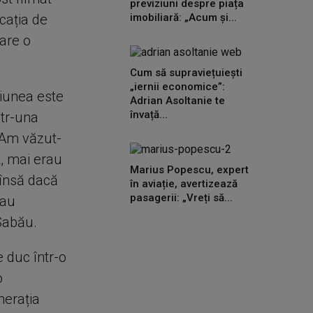
previziuni despre piața
cația de
imobiliară: „Acum și...
 are o
Cum să supraviețuiești
„iernii economice”:
țiunea este
Adrian Asoltanie te
învață...
ntr-una
. Am văzut-
t, mai erau
Marius Popescu, expert
, însă dacă
în aviație, avertizează
pasagerii: „Vreți să...
sau
Sabău.
e duc într-o
o
merația