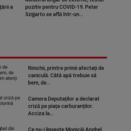
ării a
pozitiv pentru COVID-19. Peter
Szijjarto se află într-un...
Rinichii, printre primii afectați de
caniculă. Câtă apă trebuie să
bem, de...
Camera Deputaților a declarat
criză pe piața carburanților.
Acciza la...
Ce nu-i lipsește Monicăi Anghel