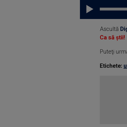
Ascultă
Di
Ca să știi!
Puteţi urm
Etichete:
u