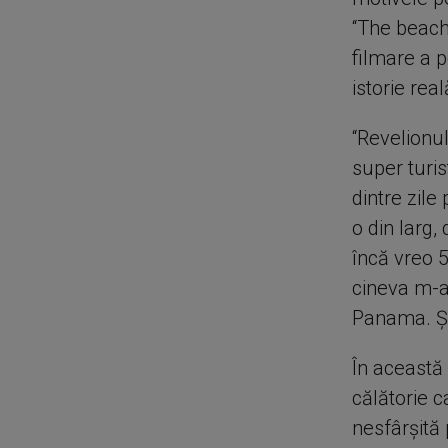
“The beach”
filmare a p
istorie rea
“Revelionul
super turis
dintre zile
o din larg,
încă vreo 5
cineva m-a
Panama. Și
În această 
călătorie 
nesfârșită 