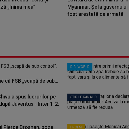
ază „Inima mea”
Myanmar. Șefa guvernului ț
fost arestată de armată
DIGI WORLD
me că FSB „scapă de sub...
Chivu a spus lucrurilor pe
STIRILE KANAL D
după Juventus - Inter 1-2:
lui Pierce Brosnan, poze
PROFM