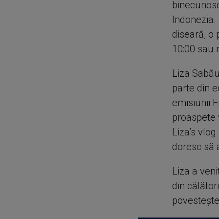
binecunosc
Indonezia. 
diseară, o 
10:00 sau 
Liza Sabău 
parte din e
emisiunii 
proaspete v
Liza’s vlog
doresc să a
Liza a veni
din călător
povestește