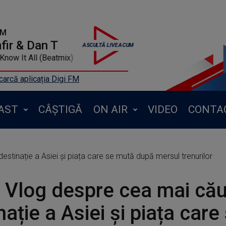
FM
ir & Dan T
Mr. Know It All (Beatmix)
arcă aplicația Digi FM
AST
CÂȘTIGĂ
ON AIR
VIDEO
CONTA
estinație a Asiei și piața care se mută după mersul trenurilor
s Vlog despre cea mai că
nație a Asiei și piața car