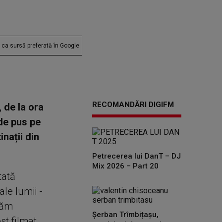
ca sursă preferată în Google
RECOMANDĂRI DIGIFM
 de la ora
 de pus pe
inații din
Petrecerea lui DanT – DJ
Mix 2026 – Part 20
tată
ale lumii -
lăm
Șerban Trîmbițașu,
st filmat