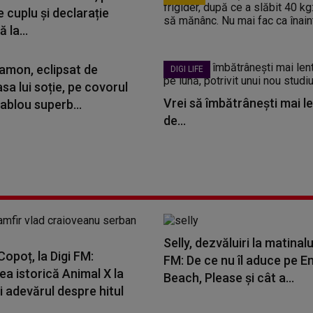
e cuplu și declarație
 la...
amon, eclipsat de
DIGI LIFE
a lui soție, pe covorul
Vrei să îmbătrânești mai le
ablou superb...
de...
Selly, dezvăluiri la matinalu
opoț, la Digi FM:
FM: De ce nu îl aduce pe E
a istorică Animal X la
Beach, Please și cât a...
i adevărul despre hitul