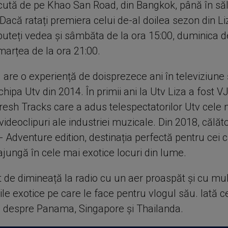
ută de pe Khao San Road, din Bangkok, până în sălb
Dacă ratați premiera celui de-al doilea sezon din Li
puteți vedea și sâmbăta de la ora 15:00, duminica d
marțea de la ora 21:00.
are o experiență de doisprezece ani în televiziune 
chipa Utv din 2014. În primii ani la Utv Liza a fost V
Fresh Tracks care a adus telespectatorilor Utv cele 
ideoclipuri ale industriei muzicale. Din 2018, călăt
 - Adventure edition, destinația perfectă pentru cei c
jungă în cele mai exotice locuri din lume.
t de dimineață la radio cu un aer proaspăt și cu mu
iile exotice pe care le face pentru vlogul său. Iată c
 despre Panama, Singapore și Thailanda.