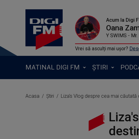
Acum la Digi 
Oana Zamf
TEDDY SWIMS - 
Vrei să asculți mai ușor?
Desc
MATINAL DIGI FM
ȘTIRI
PODC
Acasa
Știri
Liza's Vlog despre cea mai căutată d
Liza'
desti