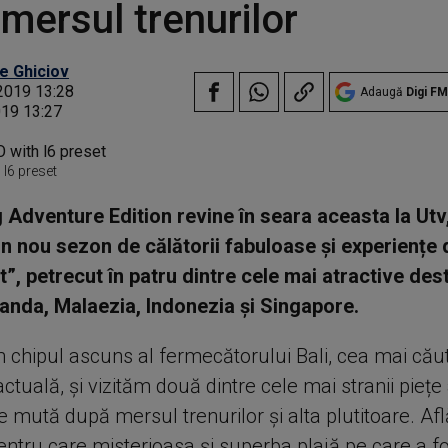
mersul trenurilor
e Ghiciov
2019 13:28
Adaugă
Digi FM
019 13:27
l6 preset
g Adventure Edition revine în seara aceasta la Utv,
un nou sezon de călătorii fabuloase și experiențe
t”, petrecut în patru dintre cele mai atractive dest
landa, Malaezia, Indonezia și Singapore.
chipul ascuns al fermecătorului Bali, cea mai cău
actuală, și vizităm două dintre cele mai stranii piețe 
e mută după mersul trenurilor și alta plutitoare. Af
ntru care misterioasa și superba plajă pe care a fo