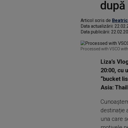
după 
Articol scris de
Beatric
Data actualizării:
22.02.
Data publicării:
22.02.2
Processed with VSCO with 
Liza’s Vlo
20:00, cu 
“bucket lis
Asia: Thai
Cunoaștem 
destinație 
una care s
motivele pe