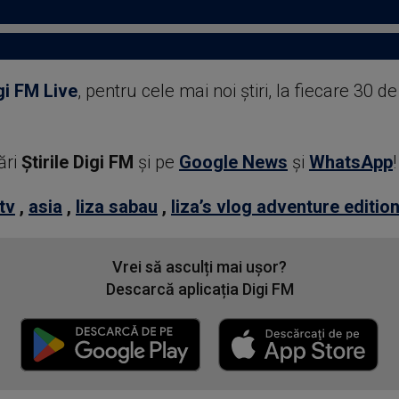
gi FM Live
, pentru cele mai noi știri, la fiecare 30 d
ări
Știrile Digi FM
şi pe
Google News
şi
WhatsApp
!
tv
,
asia
,
liza sabau
,
liza’s vlog adventure editio
Vrei să asculți mai ușor?
Descarcă aplicația Digi FM