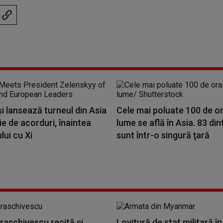
i lansează turneul din Asia
Cele mai poluate 100 de o
ie de acorduri, înaintea
lume se află în Asia. 83 din
ui cu Xi
sunt într-o singură ţară
raschivescu recită și
Lovitură de stat militară în