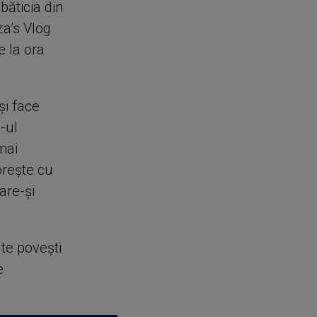
ăticia din
za’s Vlog
e la ora
și face
J-ul
mai
orește cu
are-și
lte povești
e