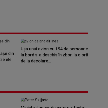
Ușa unui avion cu 194 de persoane
raşe din
la bord s-a deschis în zbor, la o oră
tre ele
de la decolare...
Ministrul ungar de externe, testat