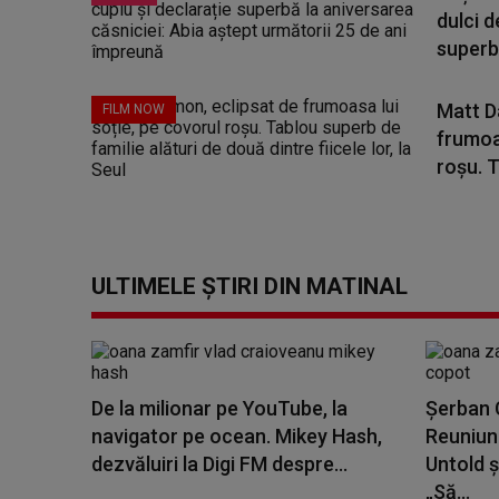
dulci d
superbă
Matt D
FILM NOW
frumoas
roșu. T
ULTIMELE ȘTIRI DIN MATINAL
De la milionar pe YouTube, la
Șerban C
navigator pe ocean. Mikey Hash,
Reuniune
dezvăluiri la Digi FM despre...
Untold ș
„Să...