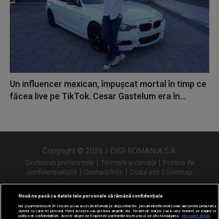
Un influencer mexican, împușcat mortal în timp ce
făcea live pe TikTok. Cesar Gastelum era în...
Copyright © 2026 / DIGI ROMANIA S.A.
|
|
Gestionați preferințele
Termeni și condiții
Politica de
|
|
|
confidențialitate
Contact/Info
Codul etic
Sitemap
Nouă ne pasă ca datele tale personale să rămână confidențiale
Noi și partenerii noștri
31
stocăm și/sau accesăm informații pe dispozitivul dvs., precum identificatorii cookie unici pentru prelucrarea
Urmărește-ne și pe
datelor cu caracter personal. Puteți accepta sau gestiona alegerile dvs. făcând clic mai jos sau în orice moment, pe pagina cu
politica de confidențialitate. Aceste alegeri vor fi raportate partenerilor noștri și nu vă vor afecta navigarea.
Mai multe detalii