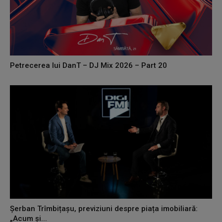
Petrecerea lui DanT – DJ Mix 2026 – Part 20
Șerban Trîmbițașu, previziuni despre piața imobiliară:
„Acum și...