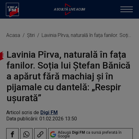
Acasa
Știri
Lavinia Pîrva, naturală în fața fanilor. Soția lui Ștefan Bănică a apărut fără machiaj și în pijamale cu dantelă: „Respir ușurată”
Lavinia Pîrva, naturală în fața
fanilor. Soția lui Ștefan Bănică
a apărut fără machiaj și în
pijamale cu dantelă: „Respir
ușurată”
Articol scris de
Digi FM
Data publicării:
01.02.2026 13:50
Adaugă
Digi FM
ca sursă preferată în
Google