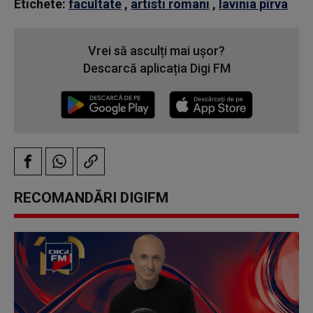
Etichete:
facultate
,
artisti romani
,
lavinia pîrva
Vrei să asculți mai ușor?
Descarcă aplicația Digi FM
RECOMANDĂRI DIGIFM