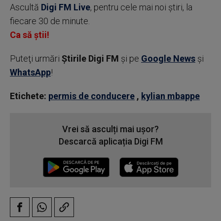
Ascultă
Digi FM Live
, pentru cele mai noi știri, la
fiecare 30 de minute.
Ca să știi!
Puteţi urmări
Știrile Digi FM
şi pe
Google News
şi
WhatsApp
!
Etichete:
permis de conducere
,
kylian mbappe
Vrei să asculți mai ușor?
Descarcă aplicația Digi FM