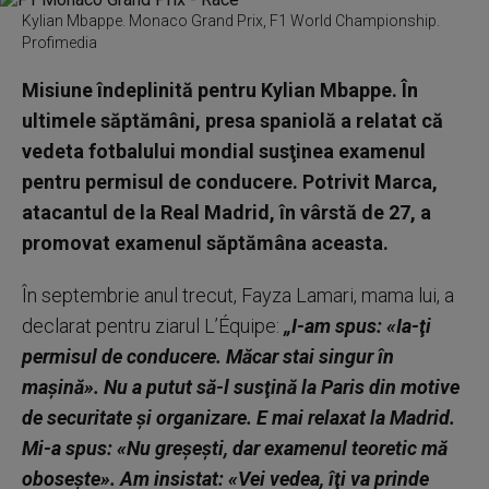
Kylian Mbappe. Monaco Grand Prix, F1 World Championship.
Profimedia
Misiune îndeplinită pentru Kylian Mbappe. În
ultimele săptămâni, presa spaniolă a relatat că
vedeta fotbalului mondial susţinea examenul
pentru permisul de conducere. Potrivit Marca,
atacantul de la Real Madrid, în vârstă de 27, a
promovat examenul săptămâna aceasta.
În septembrie anul trecut, Fayza Lamari, mama lui, a
declarat pentru ziarul L’Équipe:
„I-am spus: «Ia-ţi
permisul de conducere. Măcar stai singur în
maşină». Nu a putut să-l susţină la Paris din motive
de securitate şi organizare. E mai relaxat la Madrid.
Mi-a spus: «Nu greşeşti, dar examenul teoretic mă
oboseşte». Am insistat: «Vei vedea, îţi va prinde