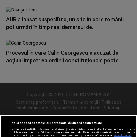
AUR a lansat suspeND.ro, un site în care românii
pot urmări în timp real demersul de...
Procesul în care Călin Georgescu e acuzat de
acţiuni împotriva ordinii constituţionale poate...
Copyright © 2026 / DIGI ROMANIA S.A.
|
|
Gestionați preferințele
Termeni și condiții
Politica de
|
|
|
confidențialitate
Contact/Info
Codul etic
Sitemap
Nouă ne pasă ca datele tale personale să rămână confidențiale
Noi și partenerii noștri
31
stocăm și/sau accesăm informații pe dispozitivul dvs., precum identificatorii cookie unici pentru prelucrarea
Urmărește-ne și pe
datelor cu caracter personal. Puteți accepta sau gestiona alegerile dvs. făcând clic mai jos sau în orice moment, pe pagina cu
politica de confidențialitate. Aceste alegeri vor fi raportate partenerilor noștri și nu vă vor afecta navigarea.
Mai multe detalii