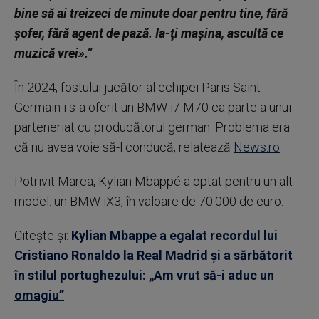
bine să ai treizeci de minute doar pentru tine, fără
şofer, fără agent de pază. Ia-ţi maşina, ascultă ce
muzică vrei».”
În 2024, fostului jucător al echipei Paris Saint-
Germain i s-a oferit un BMW i7 M70 ca parte a unui
parteneriat cu producătorul german. Problema era
că nu avea voie să-l conducă, relatează
News.ro
.
Potrivit Marca, Kylian Mbappé a optat pentru un alt
model: un BMW iX3, în valoare de 70.000 de euro.
Citește și:
Kylian Mbappe a egalat recordul lui
Cristiano Ronaldo la Real Madrid şi a sărbătorit
în stilul portughezului: „Am vrut să-i aduc un
omagiu”