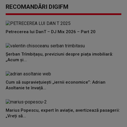
RECOMANDĂRI DIGIFM
Petrecerea lui DanT – DJ Mix 2026 – Part 20
Șerban Trîmbițașu, previziuni despre piața imobiliară:
„Acum și...
Cum să supraviețuiești „iernii economice”: Adrian
Asoltanie te învață...
Marius Popescu, expert în aviație, avertizează pasagerii:
„Vreți să...