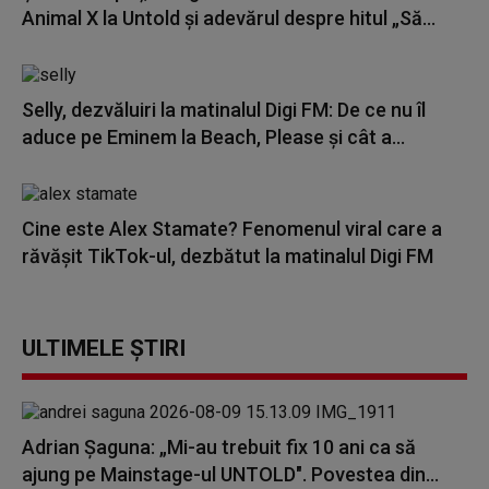
Animal X la Untold și adevărul despre hitul „Să...
Selly, dezvăluiri la matinalul Digi FM: De ce nu îl
aduce pe Eminem la Beach, Please și cât a...
Cine este Alex Stamate? Fenomenul viral care a
răvășit TikTok-ul, dezbătut la matinalul Digi FM
ULTIMELE ȘTIRI
Adrian Șaguna: „Mi-au trebuit fix 10 ani ca să
ajung pe Mainstage-ul UNTOLD". Povestea din...