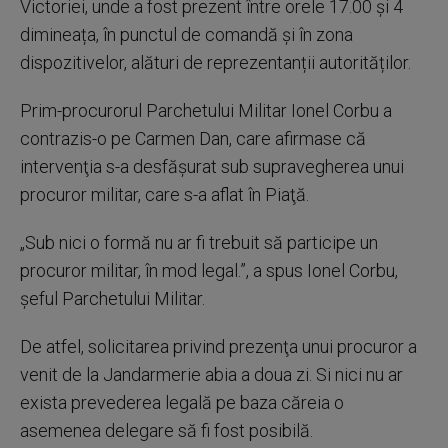
Victoriei, unde a fost prezent între orele 17.00 și 4
dimineața, în punctul de comandă și în zona
dispozitivelor, alături de reprezentanții autorităților.
Prim-procurorul Parchetului Militar Ionel Corbu a
contrazis-o pe Carmen Dan, care afirmase că
intervenţia s-a desfăşurat sub supravegherea unui
procuror militar, care s-a aflat în Piaţă.
„Sub nici o formă nu ar fi trebuit să participe un
procuror militar, în mod legal.”, a spus Ionel Corbu,
șeful Parchetului Militar.
De atfel, solicitarea privind prezenţa unui procuror a
venit de la Jandarmerie abia a doua zi. Si nici nu ar
exista prevederea legală pe baza căreia o
asemenea delegare să fi fost posibilă.