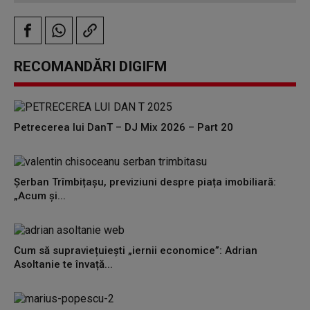
RECOMANDĂRI DIGIFM
Petrecerea lui DanT – DJ Mix 2026 – Part 20
Șerban Trîmbițașu, previziuni despre piața imobiliară:
„Acum și...
Cum să supraviețuiești „iernii economice”: Adrian
Asoltanie te învață...