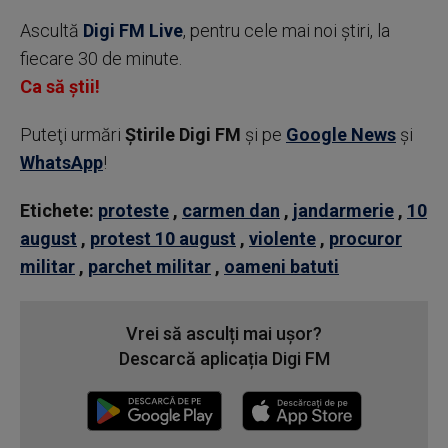
Ascultă
Digi FM Live
, pentru cele mai noi știri, la
fiecare 30 de minute.
Ca să știi!
Puteţi urmări
Știrile Digi FM
şi pe
Google News
şi
WhatsApp
!
Etichete:
proteste
,
carmen dan
,
jandarmerie
,
10
august
,
protest 10 august
,
violente
,
procuror
militar
,
parchet militar
,
oameni batuti
Vrei să asculți mai ușor?
Descarcă aplicația Digi FM