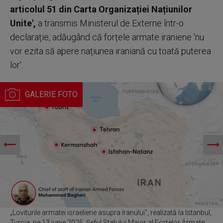
articolul 51 din Carta Organizației Națiunilor
Unite',
a transmis Ministerul de Externe într-o
declarație, adăugând că forțele armate iraniene 'nu
vor ezita să apere națiunea iraniană cu toată puterea
lor'.
„Loviturile armatei israeliene asupra Iranului”, realizată la Istanbul,
Turcia, pe 13 iunie 2025. Șeful Statului Major al Forțelor Armate