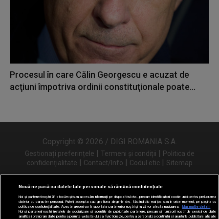
Procesul în care Călin Georgescu e acuzat de
acţiuni împotriva ordinii constituţionale poate...
Copyright © 2026 / DIGI ROMANIA S.A.
|
|
Gestionați preferințele
Termeni și condiții
Politica de
|
|
|
confidențialitate
Contact/Info
Codul etic
Sitemap
Nouă ne pasă ca datele tale personale să rămână confidențiale
Noi și partenerii noștri
31
stocăm și/sau accesăm informații pe dispozitivul dvs., precum identificatorii cookie unici pentru prelucrarea
Urmărește-ne și pe
datelor cu caracter personal. Puteți accepta sau gestiona alegerile dvs. făcând clic mai jos sau în orice moment, pe pagina cu
politica de confidențialitate. Aceste alegeri vor fi raportate partenerilor noștri și nu vă vor afecta navigarea.
Mai multe detalii
Noi si partenerii nostri (retelele de socializare si agentiile de publicitate partenere, precum si furnizorii nostri de servicii de date
analitice) prelucram date pentru a permite website-ului sa functioneze, pentru a personaliza continutul si anunturile publicitare afisate