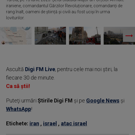
iraniene, comandantul Gărzilor Revoluționare, comandanți de
rang înalt, oameni de știință și civili au fost uciși în urma
loviturilor.
Ascultă
Digi FM Live
, pentru cele mai noi știri, la
fiecare 30 de minute.
Ca să știi!
Puteţi urmări
Știrile Digi FM
şi pe
Google News
şi
WhatsApp
!
Etichete:
iran
,
israel
,
atac israel