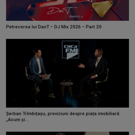
Petrecerea lui DanT – DJ Mix 2026 – Part 20
Șerban Trîmbițașu, previziuni despre piața imobiliară:
„Acum și...