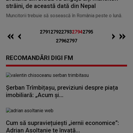
străini, de această dată din Nepal
Muncitorii trebuie să sosească în România peste o lună.
2791
2792
2793
2794
2795
2796
2797
RECOMANDĂRI DIGI FM
Șerban Trîmbițașu, previziuni despre piața
imobiliară: „Acum și...
Cum să supraviețuiești „iernii economice”:
Adrian Asoltanie te învață...