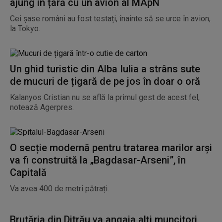
ajung în țară cu un avion al MApN
Cei șase români au fost testați, înainte să se urce în avion,
la Tokyo.
Un ghid turistic din Alba Iulia a strâns sute
de mucuri de țigară de pe jos în doar o oră
Kalanyos Cristian nu se află la primul gest de acest fel,
notează Agerpres.
O secție modernă pentru tratarea marilor arși
va fi construită la „Bagdasar-Arseni”, în
Capitală
Va avea 400 de metri pătrați.
Brutăria din Ditrău va angaja alți muncitori