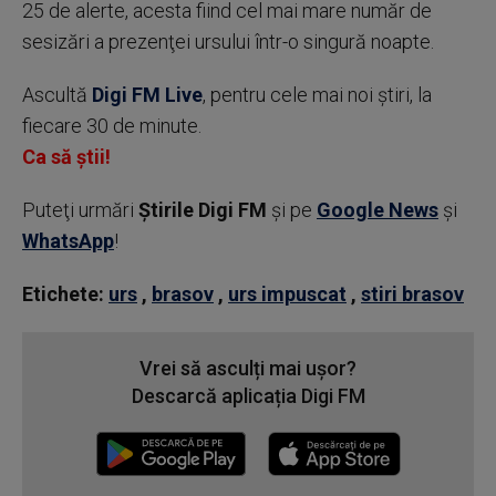
25 de alerte, acesta fiind cel mai mare număr de
sesizări a prezenţei ursului într-o singură noapte.
Ascultă
Digi FM Live
, pentru cele mai noi știri, la
fiecare 30 de minute.
Ca să știi!
Puteţi urmări
Știrile Digi FM
şi pe
Google News
şi
WhatsApp
!
Etichete:
urs
,
brasov
,
urs impuscat
,
stiri brasov
Vrei să asculți mai ușor?
Descarcă aplicația Digi FM