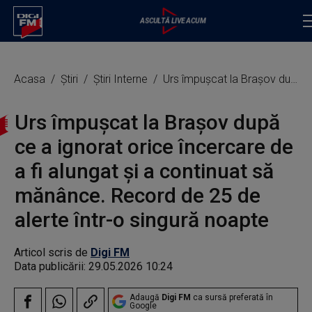
Acasa
Știri
Știri Interne
Urs împușcat la Brașov după ce a ignorat orice încercare de a fi alungat și a continuat să mănânce. Record de 25 de alerte într-o singură noapte
Urs împușcat la Brașov după
ce a ignorat orice încercare de
a fi alungat și a continuat să
mănânce. Record de 25 de
alerte într-o singură noapte
Articol scris de
Digi FM
Data publicării:
29.05.2026 10:24
Adaugă
Digi FM
ca sursă preferată în
Google