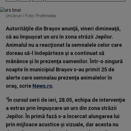
Urs brun / Foto: Profimedia
Autorităţile din Braşov anunţă, vineri dimineaţă,
că au împuşcat un urs în zona străzii Jepilor.
Animalul nu a reacţionat la semnalele celor care
doreau să-l îndepărteze şi a continuat să
mânânce şi în prezenţa oamenilor. Într-o singură
noapte în municipiul Braşov s-au primit 25 de
alerte care semnalau prezenţa animalelor în
oraş, scrie
News.ro
.
"În cursul serii de ieri, 28.05, echipa de intervenţie
a extras prin împuşcare un urs din zona străzii
Jepilor. În primă fază s-a încercat alungarea lui
prin mijloace acustice şi vizuale, dar acesta nu