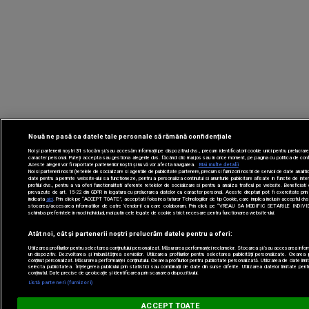
Nouă ne pasă ca datele tale personale să rămână confidențiale
Noi și partenerii noștri
31
stocăm și/sau accesăm informații pe dispozitivul dvs., precum identificatorii cookie unici pentru prelucrar
caracter personal. Puteți accepta sau gestiona alegerile dvs. făcând clic mai jos sau în orice moment, pe pagina cu politica de confi
Aceste alegeri vor fi raportate partenerilor noștri și nu vă vor afecta navigarea.
Mai multe detalii
Noi si partenerii nostri (retelele de socializare si agentiile de publicitate partenere, precum si furnizorii nostri de servicii de date analit
date pentru a permite website-ului sa functioneze, pentru a personaliza continutul si anunturile publicitare afisate in functie de inte
profilul dvs., pentru a va oferi functionalitati aferente retelelor de socializare si pentru a analiza traficul pe website. Beneficiati 
prevazute de art. 15-22 din GDPR in legatura cu prelucrarea datelor cu caracter personal. Aceste drepturi pot fi exercitate pri
indicata
aici
. Prin click pe “ACCEPT TOATE”, acceptati folosirea tuturor Tehnologiilor de tip Cookie, care implica inclusiv acceptul dvs. 
stocarea/accesarea informatiilor de catre Vendor-ii cu care colaboram. Prin click pe “VREAU SA MODIFIC SETARILE INDIVI
schimba preferintele in mod individual, mai putin cele legate de cookie strict necesare pentru functionarea website-ului.
Atât noi, cât și partenerii noștri prelucrăm datele pentru a oferi:
Utilizarea profilurilor pentru selectarea conținutului personalizat. Măsurarea performanței reclamelor. Stocarea și/sau accesarea inform
un dispozitiv. Dezvoltarea și îmbunătățirea serviciilor. Utilizarea profilurilor pentru selectarea publicității personalizate. Crearea pr
conținut personalizat. Măsurarea performanței conținutului. Crearea profilurilor pentru publicitate personalizată. Utilizarea de date limi
selecta publicitatea. Înțelegerea publicului prin statistici sau combinații de date din surse diferite. Utilizarea datelor limitate pen
conținutul. Date precise de geolocație și identificarea prin scanarea dispozitivului.
Listă parteneri (furnizori)
Digi FM
ACCEPT TOATE