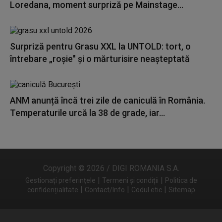
Loredana, moment surpriză pe Mainstage...
Surpriză pentru Grasu XXL la UNTOLD: tort, o
întrebare „roșie" și o mărturisire neașteptată
ANM anunță încă trei zile de caniculă în România.
Temperaturile urcă la 38 de grade, iar...
Copyright © 2026 / DIGI ROMANIA S.A.
|
|
Gestionați preferințele
Termeni și condiții
Politica de
|
|
|
confidențialitate
Contact/Info
Codul etic
Sitemap