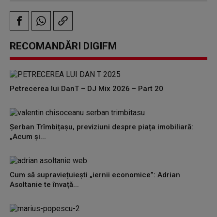
RECOMANDĂRI DIGIFM
Petrecerea lui DanT – DJ Mix 2026 – Part 20
Șerban Trîmbițașu, previziuni despre piața imobiliară:
„Acum și...
Cum să supraviețuiești „iernii economice”: Adrian
Asoltanie te învață...