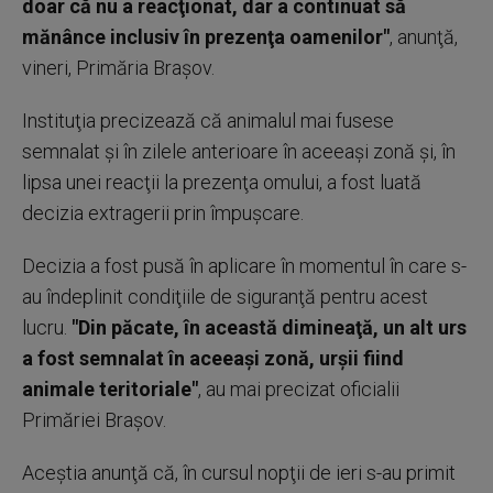
doar că nu a reacţionat, dar a continuat să
mănânce inclusiv în prezenţa oamenilor"
, anunţă,
vineri, Primăria Braşov.
Instituţia precizează că animalul mai fusese
semnalat şi în zilele anterioare în aceeaşi zonă şi, în
lipsa unei reacţii la prezenţa omului, a fost luată
decizia extragerii prin împuşcare.
Decizia a fost pusă în aplicare în momentul în care s-
au îndeplinit condiţiile de siguranţă pentru acest
lucru.
"Din păcate, în această dimineaţă, un alt urs
a fost semnalat în aceeaşi zonă, urşii fiind
animale teritoriale"
, au mai precizat oficialii
Primăriei Braşov.
Aceştia anunţă că, în cursul nopţii de ieri s-au primit