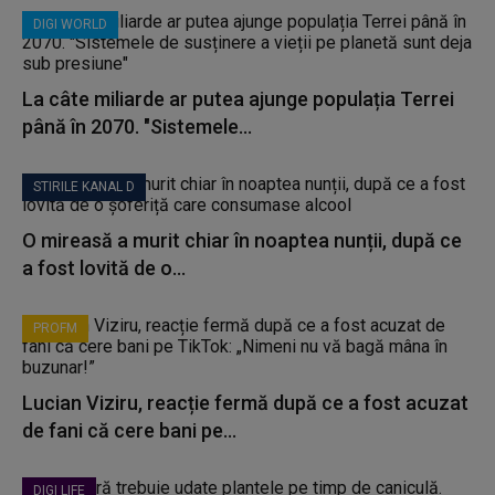
DIGI WORLD
La câte miliarde ar putea ajunge populația Terrei
până în 2070. "Sistemele...
STIRILE KANAL D
O mireasă a murit chiar în noaptea nunții, după ce
a fost lovită de o...
PROFM
Lucian Viziru, reacție fermă după ce a fost acuzat
de fani că cere bani pe...
DIGI LIFE