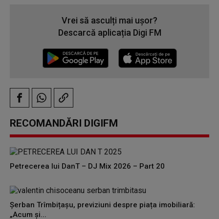
Vrei să asculți mai ușor?
Descarcă aplicația Digi FM
RECOMANDĂRI DIGIFM
Petrecerea lui DanT – DJ Mix 2026 – Part 20
Șerban Trîmbițașu, previziuni despre piața imobiliară:
„Acum și...