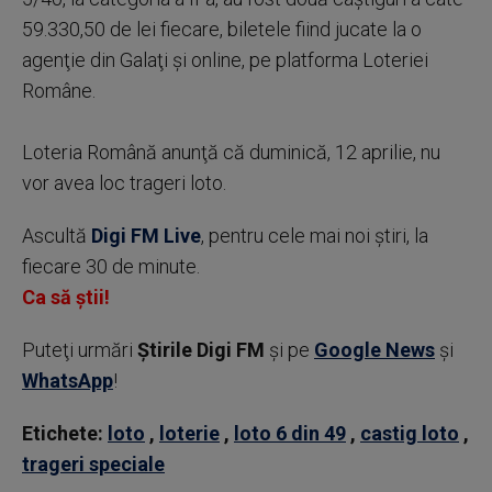
59.330,50 de lei fiecare, biletele fiind jucate la o
agenţie din Galaţi şi online, pe platforma Loteriei
Române.
Loteria Română anunţă că duminică, 12 aprilie, nu
vor avea loc trageri loto.
Ascultă
Digi FM Live
, pentru cele mai noi știri, la
fiecare 30 de minute.
Ca să știi!
Puteţi urmări
Știrile Digi FM
şi pe
Google News
şi
WhatsApp
!
Etichete:
loto
,
loterie
,
loto 6 din 49
,
castig loto
,
trageri speciale