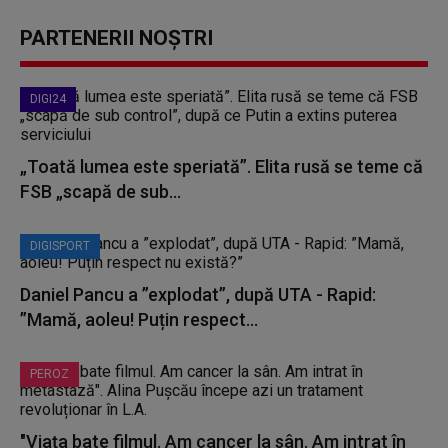
PARTENERII NOȘTRI
DIGI24
„Toată lumea este speriată”. Elita rusă se teme că
FSB „scapă de sub...
DIGISPORT
Daniel Pancu a ”explodat”, după UTA - Rapid:
”Mamă, aoleu! Puțin respect...
PEROZ
"Viața bate filmul. Am cancer la sân. Am intrat în