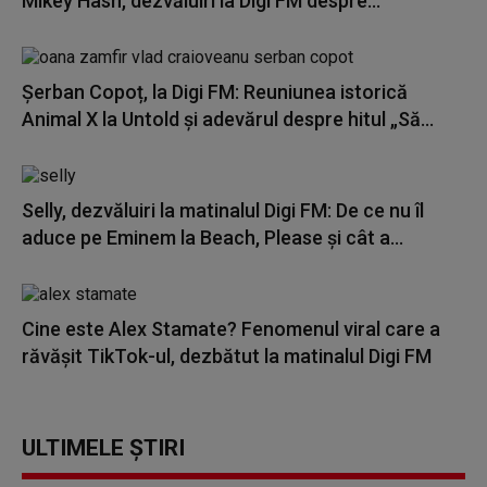
Mikey Hash, dezvăluiri la Digi FM despre...
Șerban Copoț, la Digi FM: Reuniunea istorică
Animal X la Untold și adevărul despre hitul „Să...
Selly, dezvăluiri la matinalul Digi FM: De ce nu îl
aduce pe Eminem la Beach, Please și cât a...
Cine este Alex Stamate? Fenomenul viral care a
răvășit TikTok-ul, dezbătut la matinalul Digi FM
ULTIMELE ȘTIRI