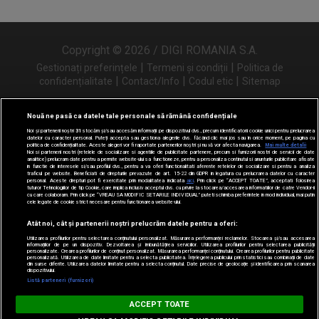
Copyright © 2026 / DIGI ROMANIA S.A.
|
|
Gestionați preferințele
Termeni și condiții
Politica de
|
|
|
confidențialitate
Contact/Info
Codul etic
Sitemap
Nouă ne pasă ca datele tale personale să rămână confidențiale
Noi și partenerii noștri
31
stocăm și/sau accesăm informații pe dispozitivul dvs., precum identificatorii cookie unici pentru prelucrarea
Urmărește-ne și pe
datelor cu caracter personal. Puteți accepta sau gestiona alegerile dvs. făcând clic mai jos sau în orice moment, pe pagina cu
politica de confidențialitate. Aceste alegeri vor fi raportate partenerilor noștri și nu vă vor afecta navigarea.
Mai multe detalii
Noi si partenerii nostri (retelele de socializare si agentiile de publicitate partenere, precum si furnizorii nostri de servicii de date
analitice) prelucram date pentru a permite website-ului sa functioneze, pentru a personaliza continutul si anunturile publicitare afisate
in functie de interesele si/sau profilul dvs., pentru a va oferi functionalitati aferente retelelor de socializare si pentru a analiza
traficul pe website. Beneficiati de drepturile prevazute de art. 15-22 din GDPR in legatura cu prelucrarea datelor cu caracter
personal. Aceste drepturi pot fi exercitate prin modalitatea indicata
aici
. Prin click pe “ACCEPT TOATE”, acceptati folosirea
tuturor Tehnologiilor de tip Cookie, care implica inclusiv acceptul dvs. cu privire la stocarea/accesarea informatiilor de catre Vendor-ii
cu care colaboram. Prin click pe “VREAU SA MODIFIC SETARILE INDIVIDUAL” puteti schimba preferintele in mod individual, mai putin
cele legate de cookie strict necesare pentru functionarea website-ului.
Atât noi, cât și partenerii noștri prelucrăm datele pentru a oferi:
Utilizarea profilurilor pentru selectarea conținutului personalizat. Măsurarea performanței reclamelor. Stocarea și/sau accesarea
informațiilor de pe un dispozitiv. Dezvoltarea și îmbunătățirea serviciilor. Utilizarea profilurilor pentru selectarea publicității
personalizate. Crearea profilurilor de conținut personalizat. Măsurarea performanței conținutului. Crearea profilurilor pentru publicitate
personalizată. Utilizarea de date limitate pentru a selecta publicitatea. Înțelegerea publicului prin statistici sau combinații de date
din surse diferite. Utilizarea datelor limitate pentru a selecta conținutul. Date precise de geolocație și identificarea prin scanarea
dispozitivului.
Listă parteneri (furnizori)
Digi FM
ACCEPT TOATE
DESCARCĂ
digifm.ro