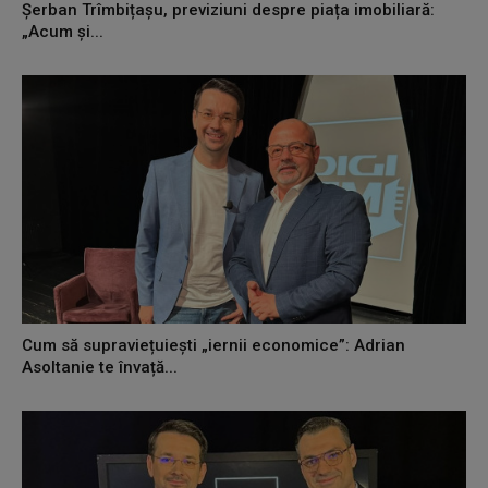
Șerban Trîmbițașu, previziuni despre piața imobiliară:
„Acum și...
Cum să supraviețuiești „iernii economice”: Adrian
Asoltanie te învață...