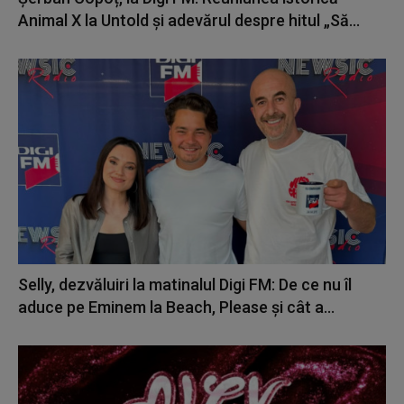
Animal X la Untold și adevărul despre hitul „Să...
Selly, dezvăluiri la matinalul Digi FM: De ce nu îl
aduce pe Eminem la Beach, Please și cât a...