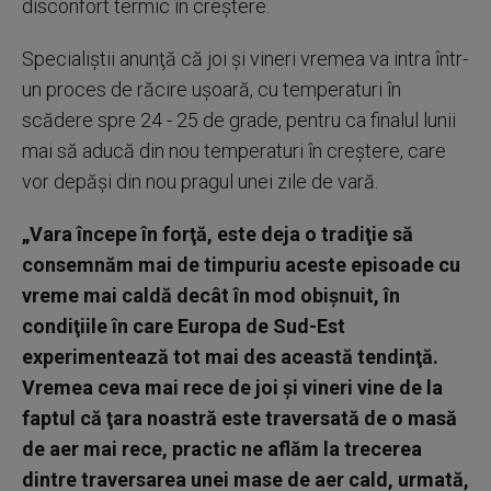
disconfort termic în creştere.
Specialiştii anunţă că joi şi vineri vremea va intra într-
un proces de răcire uşoară, cu temperaturi în
scădere spre 24 - 25 de grade, pentru ca finalul lunii
mai să aducă din nou temperaturi în creştere, care
vor depăşi din nou pragul unei zile de vară.
„Vara începe în forţă, este deja o tradiţie să
consemnăm mai de timpuriu aceste episoade cu
vreme mai caldă decât în mod obişnuit, în
condiţiile în care Europa de Sud-Est
experimentează tot mai des această tendinţă.
Vremea ceva mai rece de joi şi vineri vine de la
faptul că ţara noastră este traversată de o masă
de aer mai rece, practic ne aflăm la trecerea
dintre traversarea unei mase de aer cald, urmată,