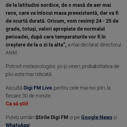
de la latitudini nordice, de o masă de aer mai
rece, care va înlocui masa preexistentă, dar va fi
de scurtă durată. Oricum, vom resimţi 24 - 25 de
grade, totuşi, valori apropiate de normalul
perioadei, după care temperaturile vor fi în
creştere de la o zi la alta”,
a mai declarat directorul
ANM.
Potrivit meteorologilor, joi şi vineri, probabilitatea de
ploi este mai ridicată.
Ascultă
Digi FM Live
, pentru cele mai noi știri, la
fiecare 30 de minute.
Ca să știi!
Puteţi urmări
Știrile Digi FM
şi pe
Google News
şi
WhatsApp
!