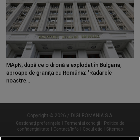
MApN, după ce o dronă a explodat în Bulgaria,
aproape de granița cu România: "Radarele
noastre...
Copyright © 2026 / DIGI ROMANIA S.A.
|
|
Gestionați preferințele
Termeni și condiții
Politica de
|
|
|
confidențialitate
Contact/Info
Codul etic
Sitemap