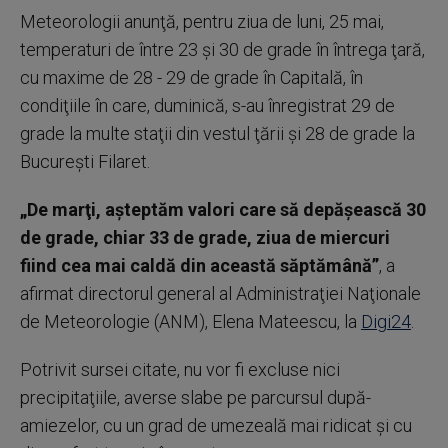
Meteorologii anunţă, pentru ziua de luni, 25 mai,
temperaturi de între 23 şi 30 de grade în întrega ţară,
cu maxime de 28 - 29 de grade în Capitală, în
condiţiile în care, duminică, s-au înregistrat 29 de
grade la multe staţii din vestul ţării şi 28 de grade la
Bucureşti Filaret.
„De marţi, aşteptăm valori care să depăşească 30
de grade, chiar 33 de grade, ziua de miercuri
fiind cea mai caldă din această săptămână”
, a
afirmat directorul general al Administraţiei Naţionale
de Meteorologie (ANM), Elena Mateescu, la
Digi24
.
Potrivit sursei citate, nu vor fi excluse nici
precipitaţiile, averse slabe pe parcursul după-
amiezelor, cu un grad de umezeală mai ridicat şi cu