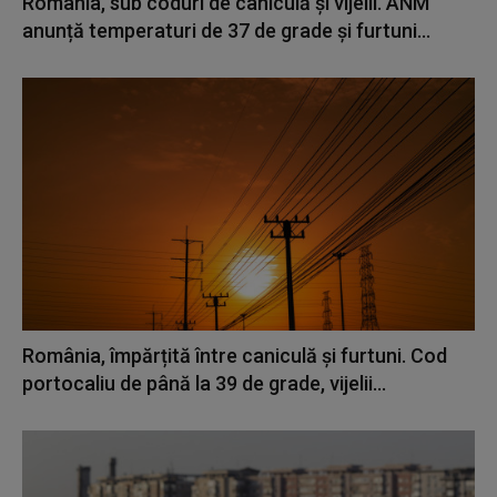
România, sub coduri de caniculă și vijelii. ANM
anunță temperaturi de 37 de grade și furtuni...
România, împărțită între caniculă și furtuni. Cod
portocaliu de până la 39 de grade, vijelii...