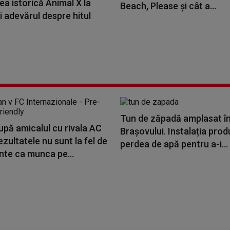
a istorică Animal X la
Beach, Please și cât a...
i adevărul despre hitul
Tun de zăpadă amplasat în
upă amicalul cu rivala AC
Brașovului. Instalația pro
ezultatele nu sunt la fel de
perdea de apă pentru a-i...
nte ca munca pe...