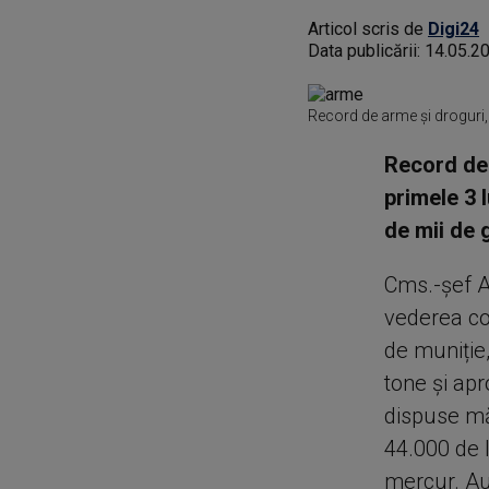
Articol scris de
Digi24
Data publicării:
14.05.2
Record de arme și droguri, 
Record de 
primele 3 l
de mii de g
Cms.-șef A
vederea co
de muniție,
tone și apr
dispuse măs
44.000 de 
mercur. Au