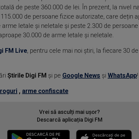
totală de peste 360.000 de lei. În prezent, la nivel na
 115.000 de persoane fizice autorizate, care dețin 
arme letale și neletale și peste 2.300 de persoane 
 aproape 30.000 de arme letale și neletale.
gi FM Live
, pentru cele mai noi știri, la fiecare 30 d
ări
Știrile Digi FM
şi pe
Google News
şi
WhatsApp
!
roguri
,
arme confiscate
Vrei să asculți mai ușor?
Descarcă aplicația Digi FM