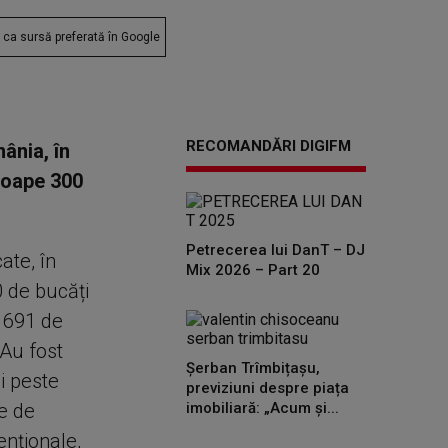
ca sursă preferată în Google
RECOMANDĂRI DIGIFM
ânia, în
proape 300
Petrecerea lui DanT – DJ
ate, în
Mix 2026 – Part 20
 de bucăți
, 691 de
 Au fost
Șerban Trîmbițașu,
și peste
previziuni despre piața
e de
imobiliară: „Acum și...
enționale,