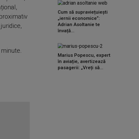
țional,
Cum să supraviețuiești
aproximativ
„iernii economice”:
Adrian Asoltanie te
juridice,
învață...
e minute.
Marius Popescu, expert
în aviație, avertizează
pasagerii: „Vreți să...