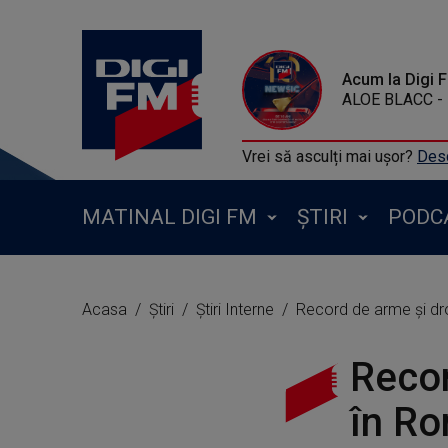
Acum la Digi 
ALOE BLACC - I
Vrei să asculți mai ușor?
Desc
MATINAL DIGI FM
ȘTIRI
PODC
Acasa
Știri
Știri Interne
Record de arme și drog
Recor
în Ro