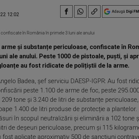
Adaugă
Digi FM
022 12:02
confiscate în România în primele 3 luni ale anului
arme și substanțe periculoase, confiscate în Rom
uni ale anului. Peste 1000 de pistoale, puști, și a
loanțe au fost ridicate de polițiștii de la arme.
ngelo Badea, șef serviciu DAESP-IGPR: Au fost ridic
nfiscării peste 1.100 de arme de foc, peste 295.000
 209 tone și 3.240 de litri de substanțe periculoase
oape 1.400 de litri produse de protecție a plantelor.
uri în scopul neutralizării și eliminării a 102 tone 
litri de deșeuri periculoase, precum și 115 kilogram
 fost aplicate aproximativ 500 de sancțiuni contrav