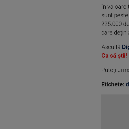
în valoare 
sunt peste
225.000 de 
care dețin
Ascultă
Di
Ca să știi!
Puteţi urm
Etichete:
d