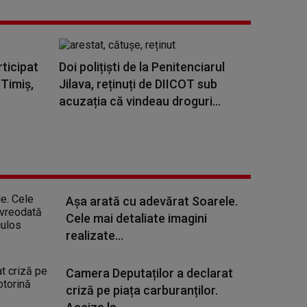
rticipat
Doi polițiști de la Penitenciarul
 Timiş,
Jilava, reținuți de DIICOT sub
acuzația că vindeau droguri...
Așa arată cu adevărat Soarele.
Cele mai detaliate imagini
realizate...
Camera Deputaților a declarat
criză pe piața carburanților.