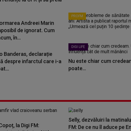
PROFM
ormarea Andreei Marin
mposibil de ignorat. Cum
cum, în...
DIGI LIFE
o Banderas, declarație
Nu este chiar cum credeam
ă despre infarctul care i-a
poate...
t...
Selly, dezvăluiri la matinalu
opoț, la Digi FM:
FM: De ce nu îl aduce pe E