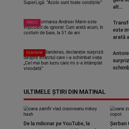
alt...
Transf
PEROZ
este i
arată a
Antoni
FILM NOW
surpriz
schimba
ULTIMELE ȘTIRI DIN MATINAL
De la milionar pe YouTube, la
Șerban C