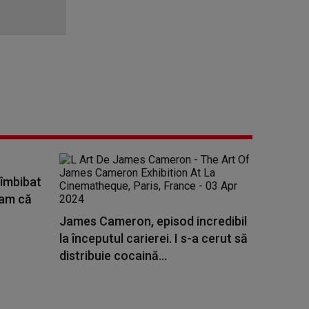
 îmbibat
eam că
James Cameron, episod incredibil
la începutul carierei. I s-a cerut să
distribuie cocaină...