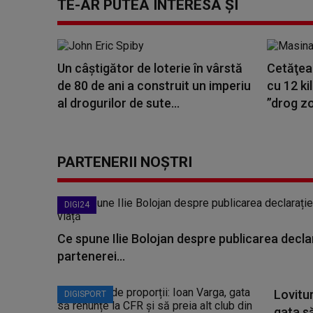
TE-AR PUTEA INTERESA ȘI
Un câștigător de loterie în vârstă
Cetăţean
de 80 de ani a construit un imperiu
cu 12 k
al drogurilor de sute...
”drog zo
PARTENERII NOȘTRI
DIGI24
Ce spune Ilie Bolojan despre publicarea declar
partenerei...
Lovitur
DIGISPORT
gata să