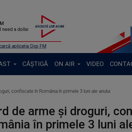
FM
 need a dollar
arcă aplicația Digi FM
AST
CÂȘTIGĂ
ON AIR
VIDEO
CONTA
uri, confiscate în România în primele 3 luni ale anului
d de arme și droguri, con
mânia în primele 3 luni al