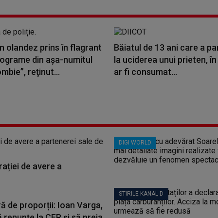
 olandez prins în flagrant
Băiatul de 13 ani care a pa
ilograme din aşa-numitul
la uciderea unui prieten, în
mbie”, reţinut...
ar fi consumat...
DIGI WORLD
ației de avere a
STIRILE KANAL D
ă de proporții: Ioan Varga,
 renunțe la CFR și să preia