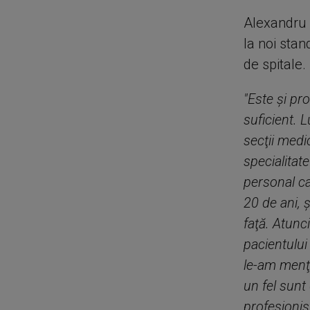
Alexandru R
la noi stan
de spitale.
"Este şi pr
suficient. 
secţii medi
specialitat
personal ca
20 de ani, 
faţă. Atunc
pacientului
le-am menţi
un fel sunt
profesioniş