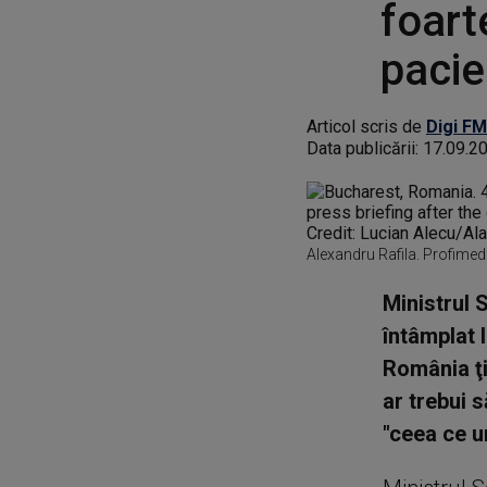
foart
pacie
Articol scris de
Digi FM
Data publicării:
17.09.2
Alexandru Rafila. Profimed
Ministrul 
întâmplat l
România ţi
ar trebui s
"ceea ce u