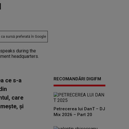
u
ca sursă preferată în Google
RECOMANDĂRI DIGIFM
ea ce s-a
din
tul, care
imeşte, şi
Petrecerea lui DanT – DJ
Mix 2026 – Part 20