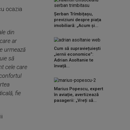
cu ocazia
Șerban Trîmbițașu,
previziuni despre piața
imobiliară: „Acum și...
le din
care ar
Cum să supraviețuiești
 ce urmează
„iernii economice”:
buie să
Adrian Asoltanie te
învață...
nt cele care
 confortul
artea
Marius Popescu, expert
cală, fie
în aviație, avertizează
pasagerii: „Vreți să...
ii