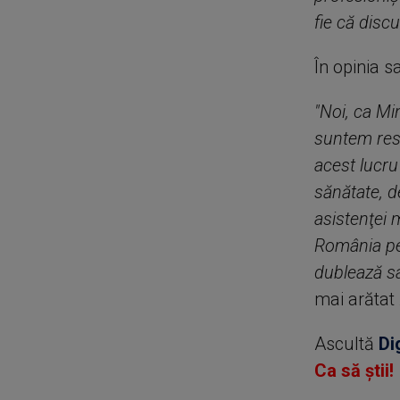
fie că disc
În opinia 
"Noi, ca Mi
suntem res
acest lucru 
sănătate, d
asistenţei 
România pen
dublează sa
mai arătat
Ascultă
Di
Ca să știi!