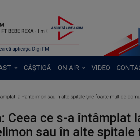
FM
T BEBE REXA - I m Good
arcă aplicația Digi FM
AST
CÂȘTIGĂ
ON AIR
VIDEO
CONTA
tâmplat la Pantelimon sau în alte spitale ţine foarte mult de com
a: Ceea ce s-a întâmplat l
limon sau în alte spitale 