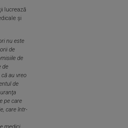
ii lucrează
dicale şi
ori nu este
orii de
misiile de
e de
 că au vreo
entul de
guranţa
le pe care
, care într-
e medici,