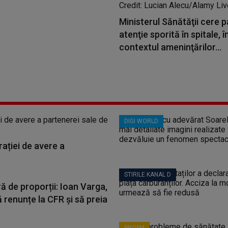
Ministerul Sănătăţii cere p
atenţie sporită în spitale, î
contextul ameninţărilor...
DIGI WORLD
ației de avere a
STIRILE KANAL D
ă de proporții: Ioan Varga,
 renunțe la CFR și să preia