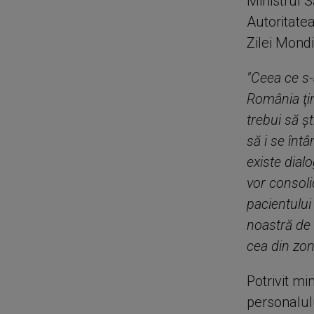
Ministrul S
Autoritate
Zilei Mondi
"Ceea ce s-
România ţin
trebui să ş
să i se înt
existe dialo
vor consoli
pacientului
noastră de 
cea din zon
Potrivit mi
personalulu