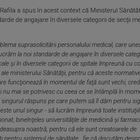
afila a spus în acest context că Ministerul Sănătăţ
darde de angajare în diversele categorii de secţii me
oblema suprasolicitării personalului medical, care une
Lucrăm la noi standarde de angajare în diversele categ
cale şi în diversele categorii de spitale împreună cu co
e ale ministerului Sănătăţii, pentru că aceste normativ
re funcţionează în momentul de faţă sunt vechi, cred
şi nu mai se potrivesc cu ceea ce se întâmplă în mom
i singurul răspuns pe care putem să îl dăm pentru si
 este unul singur - să lucrăm împreună toate instituţii
onat, bineînţeles universităţile de medicină şi farmacie
 deasupra noastră, pentru că ele sunt creatoarele de
ti pentru sistemul de sănătate , fie că discutăm despr