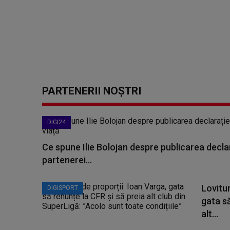
PARTENERII NOȘTRI
DIGI24
Ce spune Ilie Bolojan despre publicarea declar
partenerei...
Lovitur
DIGISPORT
gata să
alt...