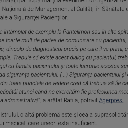
ănătăţii participă marţi la evenimentul organizat de
a Naţională de Management al Calităţii în Sănătate 
ale a Siguranţei Pacienţilor.
a întâmplat de exemplu la Pantelimon sau în alte spita
e foarte mult de partea de comunicare cu pacientul, 
tie, dincolo de diagnosticul precis pe care îl va primi,
âmple. Trebuie să existe acest dialog cu pacientul, tre
gul cu familia pacientului şi toate lucrurile acestea su
da siguranţa pacientului. (...) Siguranţa pacientului şi
 din toate punctele de vedere cred că trebuie să fie c
căpătâi atunci când ne exercităm fie profesiunea medi
a administrativă"
, a arătat Rafila, potrivit
Agerpres.
nistrului, o altă problemă este şi cea a suprasolicităr
i medical, care uneori este insuficient.