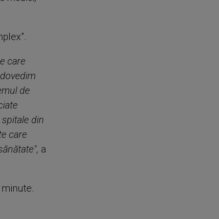
mplex".
de care
ă dovedim
temul de
ciate
spitale din
te care
sănătate",
a
e minute.