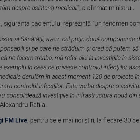
utăm despre asistenţi medicali"
, a afirmat ministrul.
sa, siguranţa pacientului reprezintă "un fenomen co
nister al Sănătăţii, avem cel puţin două componente 
ponsabili şi pe care ne străduim şi cred că putem s
că ne facem treaba, mă refer aici la investiţiile în sis
e exemplu în ceea ce priveşte controlul infecţiilor aso
medicale derulăm în acest moment 120 de proiecte în 
tru controlul infecţiilor. Este vorba despre o activita
u consolidează investiţiile în infrastructura nouă din 
 Alexandru Rafila.
gi FM Live
, pentru cele mai noi știri, la fiecare 30 d