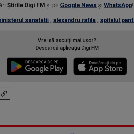
ări
Știrile Digi FM
şi pe
Google News
şi
WhatsApp
!
inisterul sanatatii
,
alexandru rafila
,
spitalul pan
Vrei să asculți mai ușor?
Descarcă aplicația Digi FM