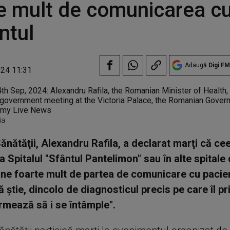
e mult de comunicarea c
ntul
Adaugă
Digi FM
024 11:31
ia
Sănătăţii, Alexandru Rafila, a declarat marţi că ce
a Spitalul "Sfântul Pantelimon" sau în alte spitale 
ne foarte mult de partea de comunicare cu pacien
ă ştie, dincolo de diagnosticul precis pe care îl pr
rmează să i se întâmple".