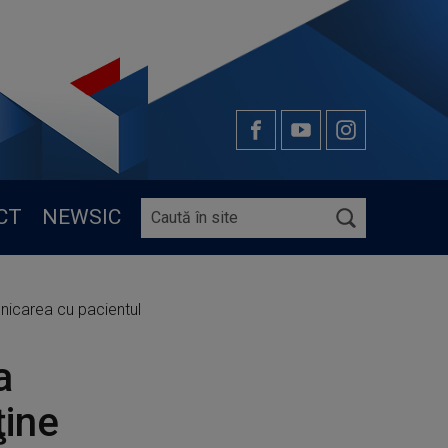
CT
NEWSIC
unicarea cu pacientul
a
ţine