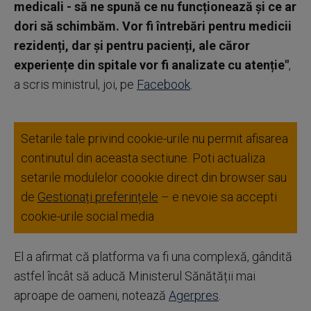
medicali - să ne spună ce nu funcționează și ce ar
dori să schimbăm. Vor fi întrebări pentru medicii
rezidenți, dar și pentru pacienți, ale căror
experiențe din spitale vor fi analizate cu atenție"
,
a scris ministrul, joi, pe
Facebook
.
Setarile tale privind cookie-urile nu permit afisarea
continutul din aceasta sectiune. Poti actualiza
setarile modulelor coookie direct din browser sau
de
Gestionați preferințele
– e nevoie sa accepti
cookie-urile social media
El a afirmat că platforma va fi una complexă, gândită
astfel încât să aducă Ministerul Sănătății mai
aproape de oameni, notează
Agerpres
.