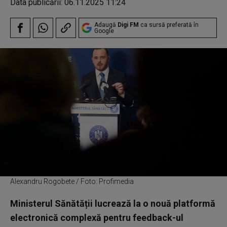
Data publicării:
06.11.2025 11:24
Adaugă
Digi FM
ca sursă preferată în
Google
Alexandru Rogobete / Foto: Profimedia
Ministerul Sănătății lucrează la o nouă platformă
electronică complexă pentru feedback-ul