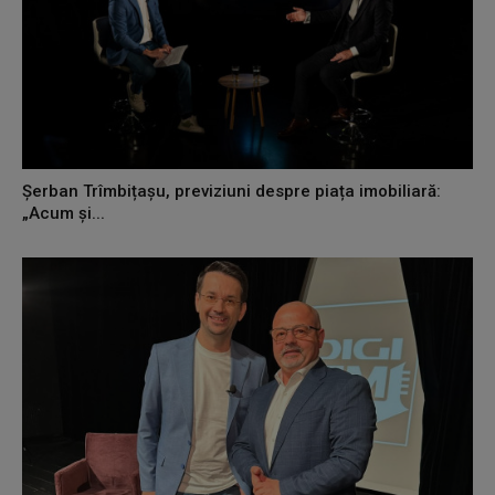
Șerban Trîmbițașu, previziuni despre piața imobiliară:
„Acum și...