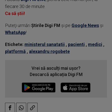
fiecare 30 de minute.
Ca să știi!
Puteţi urmări
Știrile Digi FM
şi pe
Google News
şi
WhatsApp
!
Etichete:
ministerul sanatatii
,
pacienti
,
medici
,
platformă
,
alexandru rogobete
Vrei să asculți mai ușor?
Descarcă aplicația Digi FM