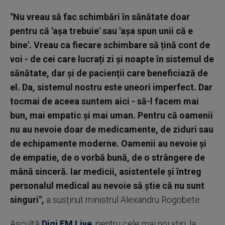
"Nu vreau să fac schimbări în sănătate doar
pentru că 'așa trebuie' sau 'așa spun unii că e
bine'. Vreau ca fiecare schimbare să țină cont de
voi - de cei care lucrați zi și noapte în sistemul de
sănătate, dar și de pacienții care beneficiază de
el. Da, sistemul nostru este uneori imperfect. Dar
tocmai de aceea suntem aici - să-l facem mai
bun, mai empatic și mai uman. Pentru că oamenii
nu au nevoie doar de medicamente, de ziduri sau
de echipamente moderne. Oamenii au nevoie și
de empatie, de o vorbă bună, de o strângere de
mână sinceră. Iar medicii, asistentele și întreg
personalul medical au nevoie să știe că nu sunt
singuri",
a susținut ministrul Alexandru Rogobete.
Ascultă
Digi FM Live
, pentru cele mai noi știri, la