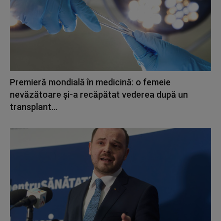
Premieră mondială în medicină: o femeie
nevăzătoare și-a recăpătat vederea după un
transplant...