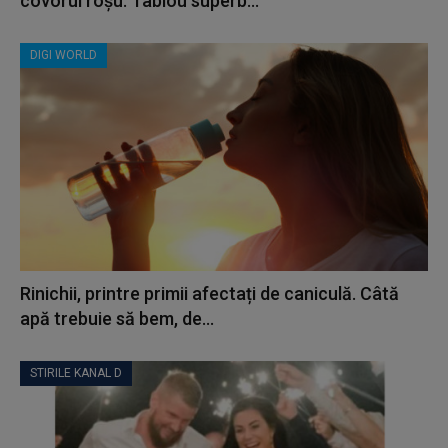
covorul roșu. Tablou superb...
DIGI WORLD
Rinichii, printre primii afectați de caniculă. Câtă
apă trebuie să bem, de...
STIRILE KANAL D