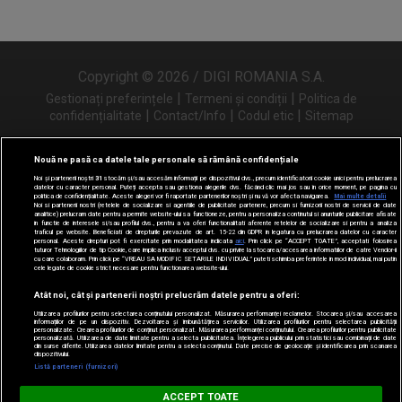
Copyright © 2026 / DIGI ROMANIA S.A.
|
|
Gestionați preferințele
Termeni și condiții
Politica de
|
|
|
confidențialitate
Contact/Info
Codul etic
Sitemap
Nouă ne pasă ca datele tale personale să rămână confidențiale
Noi și partenerii noștri
31
stocăm și/sau accesăm informații pe dispozitivul dvs., precum identificatorii cookie unici pentru prelucrarea
Urmărește-ne și pe
datelor cu caracter personal. Puteți accepta sau gestiona alegerile dvs. făcând clic mai jos sau în orice moment, pe pagina cu
politica de confidențialitate. Aceste alegeri vor fi raportate partenerilor noștri și nu vă vor afecta navigarea.
Mai multe detalii
Noi si partenerii nostri (retelele de socializare si agentiile de publicitate partenere, precum si furnizorii nostri de servicii de date
analitice) prelucram date pentru a permite website-ului sa functioneze, pentru a personaliza continutul si anunturile publicitare afisate
in functie de interesele si/sau profilul dvs., pentru a va oferi functionalitati aferente retelelor de socializare si pentru a analiza
traficul pe website. Beneficiati de drepturile prevazute de art. 15-22 din GDPR in legatura cu prelucrarea datelor cu caracter
personal. Aceste drepturi pot fi exercitate prin modalitatea indicata
aici
. Prin click pe “ACCEPT TOATE”, acceptati folosirea
tuturor Tehnologiilor de tip Cookie, care implica inclusiv acceptul dvs. cu privire la stocarea/accesarea informatiilor de catre Vendor-ii
cu care colaboram. Prin click pe “VREAU SA MODIFIC SETARILE INDIVIDUAL” puteti schimba preferintele in mod individual, mai putin
cele legate de cookie strict necesare pentru functionarea website-ului.
Atât noi, cât și partenerii noștri prelucrăm datele pentru a oferi:
Utilizarea profilurilor pentru selectarea conținutului personalizat. Măsurarea performanței reclamelor. Stocarea și/sau accesarea
informațiilor de pe un dispozitiv. Dezvoltarea și îmbunătățirea serviciilor. Utilizarea profilurilor pentru selectarea publicității
personalizate. Crearea profilurilor de conținut personalizat. Măsurarea performanței conținutului. Crearea profilurilor pentru publicitate
personalizată. Utilizarea de date limitate pentru a selecta publicitatea. Înțelegerea publicului prin statistici sau combinații de date
din surse diferite. Utilizarea datelor limitate pentru a selecta conținutul. Date precise de geolocație și identificarea prin scanarea
dispozitivului.
Listă parteneri (furnizori)
Digi FM
ACCEPT TOATE