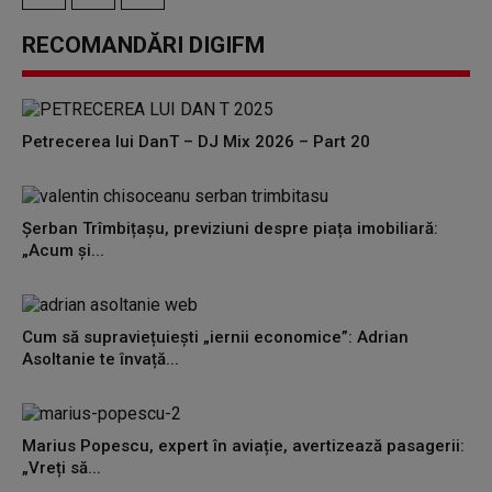
RECOMANDĂRI DIGIFM
Petrecerea lui DanT – DJ Mix 2026 – Part 20
Șerban Trîmbițașu, previziuni despre piața imobiliară:
„Acum și...
Cum să supraviețuiești „iernii economice”: Adrian
Asoltanie te învață...
Marius Popescu, expert în aviație, avertizează pasagerii:
„Vreți să...