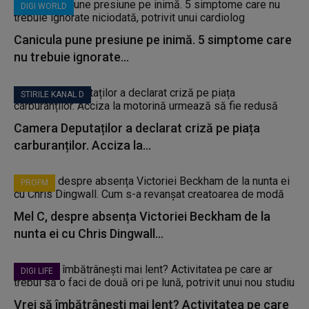
DIGI WORLD
Canicula pune presiune pe inimă. 5 simptome care
nu trebuie ignorate...
STIRILE KANAL D
Camera Deputaților a declarat criză pe piața
carburanților. Acciza la...
PROFM
Mel C, despre absența Victoriei Beckham de la
nunta ei cu Chris Dingwall...
DIGI LIFE
Vrei să îmbătrânești mai lent? Activitatea pe care