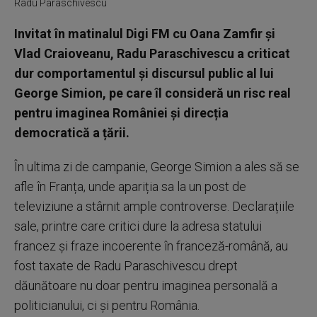
Radu Paraschivescu
Invitat în matinalul Digi FM cu Oana Zamfir și
Vlad Craioveanu, Radu Paraschivescu a criticat
dur comportamentul și discursul public al lui
George Simion, pe care îl consideră un risc real
pentru imaginea României și direcția
democratică a țării.
În ultima zi de campanie, George Simion a ales să se
afle în Franța, unde apariția sa la un post de
televiziune a stârnit ample controverse. Declarațiile
sale, printre care critici dure la adresa statului
francez și fraze incoerente în franceză-română, au
fost taxate de Radu Paraschivescu drept
dăunătoare nu doar pentru imaginea personală a
politicianului, ci și pentru România.