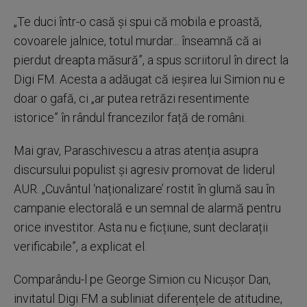
„Te duci într-o casă și spui că mobila e proastă,
covoarele jalnice, totul murdar... înseamnă că ai
pierdut dreapta măsură”, a spus scriitorul în direct la
Digi FM. Acesta a adăugat că ieșirea lui Simion nu e
doar o gafă, ci „ar putea retrăzi resentimente
istorice” în rândul francezilor față de români.
Mai grav, Paraschivescu a atras atenția asupra
discursului populist și agresiv promovat de liderul
AUR. „Cuvântul ‘naționalizare’ rostit în glumă sau în
campanie electorală e un semnal de alarmă pentru
orice investitor. Asta nu e ficțiune, sunt declarații
verificabile”, a explicat el.
Comparându-l pe George Simion cu Nicușor Dan,
invitatul Digi FM a subliniat diferențele de atitudine,