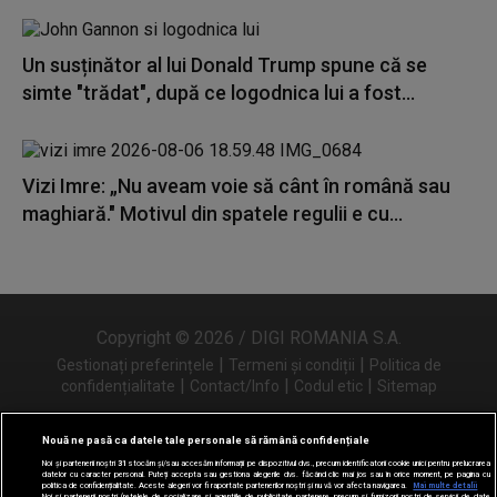
Un susținător al lui Donald Trump spune că se
simte "trădat", după ce logodnica lui a fost...
Vizi Imre: „Nu aveam voie să cânt în română sau
maghiară." Motivul din spatele regulii e cu...
Copyright © 2026 / DIGI ROMANIA S.A.
|
|
Gestionați preferințele
Termeni și condiții
Politica de
|
|
|
confidențialitate
Contact/Info
Codul etic
Sitemap
Nouă ne pasă ca datele tale personale să rămână confidențiale
Noi și partenerii noștri
31
stocăm și/sau accesăm informații pe dispozitivul dvs., precum identificatorii cookie unici pentru prelucrarea
Urmărește-ne și pe
datelor cu caracter personal. Puteți accepta sau gestiona alegerile dvs. făcând clic mai jos sau în orice moment, pe pagina cu
politica de confidențialitate. Aceste alegeri vor fi raportate partenerilor noștri și nu vă vor afecta navigarea.
Mai multe detalii
Noi si partenerii nostri (retelele de socializare si agentiile de publicitate partenere, precum si furnizorii nostri de servicii de date