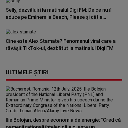
Selly, dezvăluiri la matinalul Digi FM: De ce nu îl
aduce pe Eminem la Beach, Please și cât a...
Cine este Alex Stamate? Fenomenul viral care a
răvășit TikTok-ul, dezbătut la matinalul Digi FM
ULTIMELE ȘTIRI
Ilie Bolojan, despre economia de energie: "Cred că
oamenii raţionali înţeleg că aici este un...