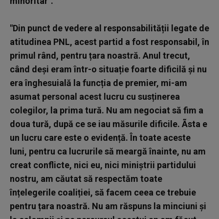
minoritar".
"Din punct de vedere al responsabilității legate de
atitudinea PNL, acest partid a fost responsabil, în
primul rând, pentru țara noastră. Anul trecut,
când deși eram într-o situație foarte dificilă și nu
era înghesuială la funcția de premier, mi-am
asumat personal acest lucru cu susținerea
colegilor, la prima tură. Nu am negociat să fim a
doua tură, după ce se iau măsurile dificile. Ãsta e
un lucru care este o evidență. În toate aceste
luni, pentru ca lucrurile să meargă înainte, nu am
creat conflicte, nici eu, nici miniștrii partidului
nostru, am căutat să respectăm toate
înțelegerile coaliției, să facem ceea ce trebuie
pentru țara noastră. Nu am răspuns la minciuni și