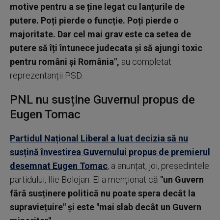
motive pentru a se ține legat cu lanțurile de
putere. Poți pierde o funcție. Poți pierde o
majoritate. Dar cel mai grav este ca setea de
putere să îți întunece judecata și să ajungi toxic
pentru români și România",
au completat
reprezentanții PSD.
PNL nu susține Guvernul propus de
Eugen Tomac
Partidul Național Liberal a luat decizia să nu
susțină învestirea Guvernului propus de premierul
desemnat Eugen Tomac
, a anunțat, joi, președintele
partidului, Ilie Bolojan. El a menționat că
"un Guvern
fără susținere politică nu poate spera decât la
supraviețuire" și este "mai slab decât un Guvern