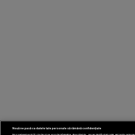
Nouă ne pasă ca datele tale personale să rămână confidențiale
Noi și partenerii noștri
31
stocăm și/sau accesăm informații pe dispozitivul dvs., precum identificatorii cookie unici pentru prelucrar