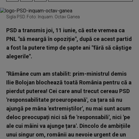
Sigla PSD. Foto: Inquam. Octav Ganea
PSD a transmis joi, 11 iunie, că este vremea ca
PNL "să meargă în opoziție", după ce acest partid
a fost la putere timp de șapte ani "fără să câștige
alegerile".
"Rămâne cum am stabilit: prim-ministrul demis
Ilie Bolojan blochează toată România pentru că a
pierdut puterea! Cei care anul trecut cereau PSD
'responsabilitate proeuropeană', ca țara să nu
ajungă pe mâna 'extremiștilor', nu mai sunt acum
deloc preocupați nici să fie 'responsabili', nici 'pe
ale cui mâini va ajunge țara'. Dincolo de ambițiile
unui singur om, românii au nevoie urgent de un