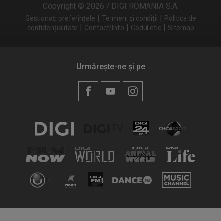
Copyright © 2026 / DIGI ROMANIA S.A.
|
|
Gestionați preferințele
Termeni și condiții
Politica de
|
|
|
confidențialitate
Contact/Info
Codul etic
Sitemap
Urmărește-ne și pe