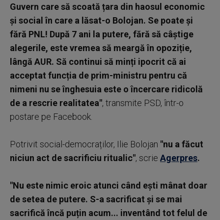
Guvern care să scoată țara din haosul economic
și social în care a lăsat-o Bolojan. Se poate și
fără PNL! După 7 ani la putere, fără să câștige
alegerile, este vremea să meargă în opoziție,
lângă AUR. Să continui să minți ipocrit că ai
acceptat funcția de prim-ministru pentru că
nimeni nu se înghesuia este o încercare ridicolă
de a rescrie realitatea"
, transmite PSD, într-o
postare pe Facebook.
Potrivit social-democraților, Ilie Bolojan
"nu a făcut
niciun act de sacrificiu ritualic"
, scrie
Agerpres
.
"Nu este nimic eroic atunci când ești mânat doar
de setea de putere. S-a sacrificat și se mai
sacrifică încă puțin acum... inventând tot felul de