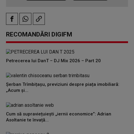
RECOMANDĂRI DIGIFM
Petrecerea lui DanT – DJ Mix 2026 – Part 20
Șerban Trîmbițașu, previziuni despre piața imobiliară:
„Acum și...
Cum să supraviețuiești „iernii economice”: Adrian
Asoltanie te învață...