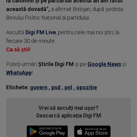
la calomnii și pe parcursul acestui an am făcut
această dovadă",
a afirmat Bolojan, după ședința
Biroului Politic Național al partidului.
Ascultă
Digi FM Live
, pentru cele mai noi știri, la
fiecare 30 de minute.
Ca să știi!
Puteţi urmări
Știrile Digi FM
şi pe
Google News
şi
WhatsApp
!
Etichete:
guvern
,
psd
,
pnl
,
opoziție
Vrei să asculți mai ușor?
Descarcă aplicația Digi FM