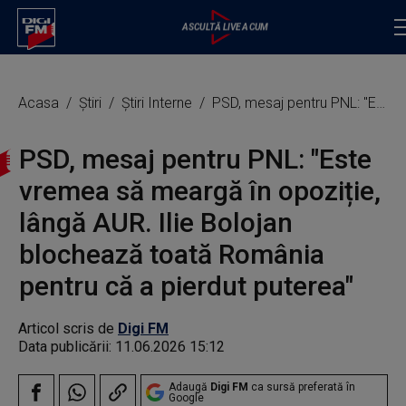
Acasa
Știri
Știri Interne
PSD, mesaj pentru PNL: "Este vremea să meargă în opoziție, lângă AUR. Ilie Bolojan blochează toată România pentru că a pierdut puterea"
PSD, mesaj pentru PNL: "Este
vremea să meargă în opoziție,
lângă AUR. Ilie Bolojan
blochează toată România
pentru că a pierdut puterea"
Articol scris de
Digi FM
Data publicării:
11.06.2026 15:12
Adaugă
Digi FM
ca sursă preferată în
Google