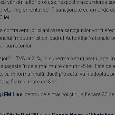
rea vânzării altor produse, respectiv ascunderea sa
a preţul reglementat vor fi sancţionate cu amendă de
0 lei.
 contravenţiilor şi aplicarea sancţiunilor vor fi efe
nalul împuternicit din cadrul Autorităţii Naţionale 
Consumatorilor.
jorării TVA la 21%, în supermarketuri preţul apei î
epăşeşte în cele mai multe cazuri 4-5 lei. Este de a
, ca în forma finală, dacă proiectul va fi adoptat, pr
t să fie mai mare de 3 lei.
gi FM Live
, pentru cele mai noi știri, la fiecare 30 d