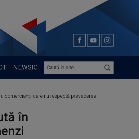
CT
NEWSIC
ru comercianții care nu respectă prevederea
tă în
menzi