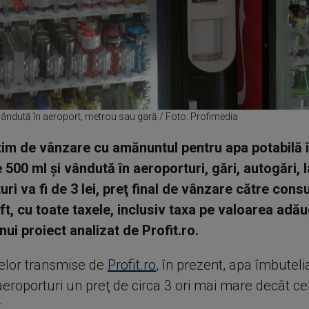
ândută în aeroport, metrou sau gară / Foto: Profimedia
im de vânzare cu amănuntul pentru apa potabilă 
e 500 ml şi vândută în aeroporturi, gări, autogări,
uri va fi de 3 lei, preţ final de vânzare către con
aft, cu toate taxele, inclusiv taxa pe valoarea adă
ui proiect analizat de Profit.ro.
telor transmise de
Profit.ro
, în prezent, apa îmbuteli
aeroporturi un preţ de circa 3 ori mai mare decât ce
t.