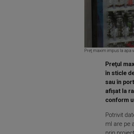
Preţ maxim impus la apa v
Preţul max
în sticle d
sau în port
afişat la r
conform un
Potrivit da
ml are pe 
prin proiec