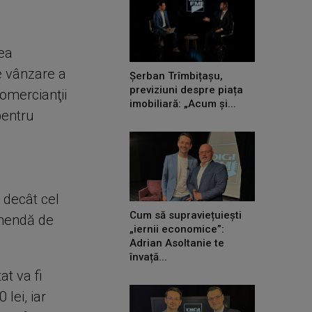
vea
re vânzare a
Șerban Trîmbițașu,
previziuni despre piața
omercianţii
imobiliară: „Acum și...
 pentru
 decât cel
Cum să supraviețuiești
 amendă de
„iernii economice”:
Adrian Asoltanie te
învață...
at va fi
lei, iar