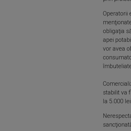
Operatorii 
menţionate
obligaţia s
apei potab
vor avea obl
consumatori
îmbuteliate
Comerciali
stabilit va
la 5.000 lei
Nerespectar
sancţionată