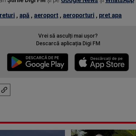
ări
Știrile Digi FM
şi pe
Google News
şi
WhatsApp
!
returi
,
apă
,
aeroport
,
aeroporturi
,
pret apa
Vrei să asculți mai ușor?
Descarcă aplicația Digi FM