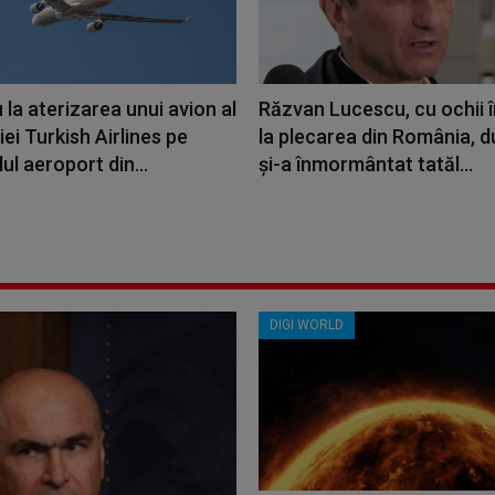
 la aterizarea unui avion al
Răzvan Lucescu, cu ochii î
i Turkish Airlines pe
la plecarea din România, 
lul aeroport din...
și-a înmormântat tatăl...
DIGI WORLD