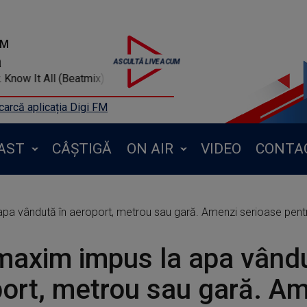
FM
a
Mr. Know It All (Beatmix)
arcă aplicația Digi FM
AST
CÂȘTIGĂ
ON AIR
VIDEO
CONTA
apa vândută în aeroport, metrou sau gară. Amenzi serioase pent
maxim impus la apa vându
ort, metrou sau gară. A