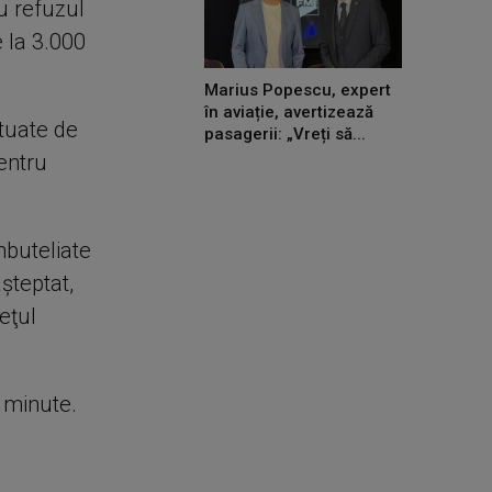
u refuzul
 la 3.000
Marius Popescu, expert
în aviație, avertizează
ctuate de
pasagerii: „Vreți să...
pentru
mbuteliate
şteptat,
eţul
e minute.