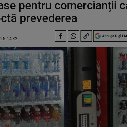
ase pentru comercianții c
ctă prevederea
Adaugă
Digi FM
025 14:32