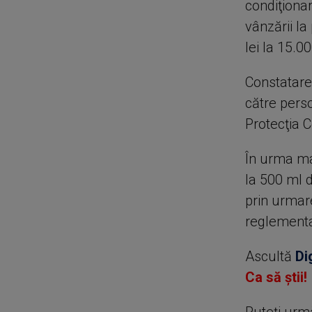
condiţiona
vânzării l
lei la 15.00
Constatarea
către perso
Protecţia 
În urma ma
la 500 ml d
prin urmare
reglementa
Ascultă
Di
Ca să știi!