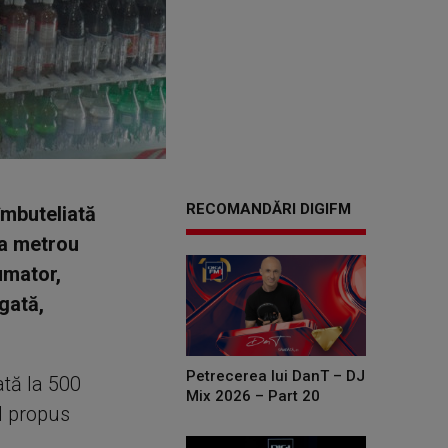
RECOMANDĂRI DIGIFM
îmbuteliată
 la metrou
sumator,
ugată,
Petrecerea lui DanT – DJ
ată la 500
Mix 2026 – Part 20
l propus