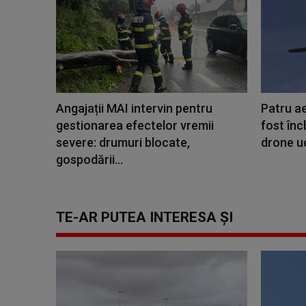
Angajații MAI intervin pentru
Patru a
gestionarea efectelor vremii
fost înc
severe: drumuri blocate,
drone uc
gospodării...
TE-AR PUTEA INTERESA ȘI