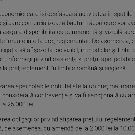
economici care îşi desfăşoară activitatea în spaţiile
 şi care comercializează băuturi răcoritoare vor a
ă asigure disponibilitatea permanentă şi vizibilă sp
ile îmbuteliate la preţ reglementat. De asemenea, c
igaţia să afişeze la loc vizibil, în mod clar şi lizibil
, informaţii privind existenţa şi preţul apei potabile
 la preţ reglement, în limbile română şi engleză.
zarea apei potabile îmbuteliate la un preţ mai mare
 fi considerată contravenţie şi va fi sancţionată cu
 la 25.000 lei.
ea obligaţiilor privind afişarea preţului regelement
, de asemenea, cu amendă de la 2.000 lei la 10.000 