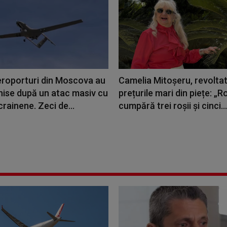
eroporturi din Moscova au
Camelia Mitoșeru, revolta
hise după un atac masiv cu
prețurile mari din piețe: „
rainene. Zeci de...
cumpără trei roșii și cinci...