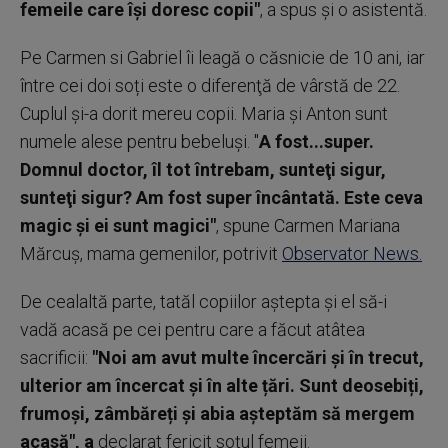
femeile care își doresc copii"
, a spus și o asistentă.
Pe Carmen si Gabriel îi leagă o căsnicie de 10 ani, iar
între cei doi soți este o diferenţă de vârstă de 22.
Cuplul şi-a dorit mereu copii. Maria și Anton sunt
numele alese pentru bebeluşi. "
A fost...super.
Domnul doctor, îl tot întrebam, sunteţi sigur,
sunteţi sigur? Am fost super încântată. Este ceva
magic şi ei sunt magici"
, spune Carmen Mariana
Mărcuș, mama gemenilor, potrivit
Observator News.
De cealaltă parte, tatăl copiilor aștepta și el să-i
vadă acasă pe cei pentru care a făcut atâtea
sacrificii:
"Noi am avut multe încercări și în trecut,
ulterior am încercat și în alte țări. Sunt deosebiți,
frumoși, zâmbăreți și abia așteptăm să mergem
acasă", a
declarat fericit soțul femeii.