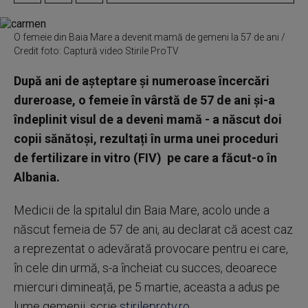
O femeie din Baia Mare a devenit mamă de gemeni la 57 de ani /
Credit foto: Captură video Stirile ProTV
După ani de așteptare și numeroase încercări
dureroase, o femeie în vârstă de 57 de ani și-a
îndeplinit visul de a deveni mamă - a născut doi
copii sănătoși, rezultați în urma unei proceduri
de fertilizare in vitro (FIV) pe care a făcut-o în
Albania.
Medicii de la spitalul din Baia Mare, acolo unde a
născut femeia de 57 de ani, au declarat că acest caz
a reprezentat o adevărată provocare pentru ei care,
în cele din urmă, s-a încheiat cu succes, deoarece
miercuri dimineață, pe 5 martie, aceasta a adus pe
lume gemenii, scrie
stirileprotv.ro
.