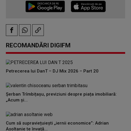
RECOMANDĂRI DIGIFM
Petrecerea lui DanT – DJ Mix 2026 – Part 20
Șerban Trîmbițașu, previziuni despre piața imobiliară:
„Acum și...
Cum să supraviețuiești „iernii economice”: Adrian
Asoltanie te învață...