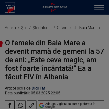
Acasa
Știri
Știri Interne
O femeie din Baia Mare a devenit mamă de gemeni la 57 de ani: „Este ceva magic, am fost foarte încântată!” Ea a făcut FIV în Albania
O femeie din Baia Mare a
devenit mamă de gemeni la 57
de ani: „Este ceva magic, am
fost foarte încântată!” Ea a
făcut FIV în Albania
Articol scris de
Digi FM
Data publicării:
05.03.2025 22:05
Adaugă
Digi FM
ca sursă preferată în
Google