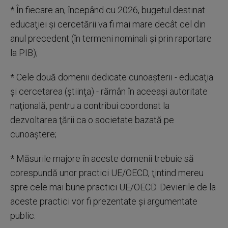
* În fiecare an, începând cu 2026, bugetul destinat
educaţiei şi cercetării va fi mai mare decât cel din
anul precedent (în termeni nominali şi prin raportare
la PIB);
* Cele două domenii dedicate cunoaşterii - educaţia
şi cercetarea (ştiinţa) - rămân în aceeaşi autoritate
naţională, pentru a contribui coordonat la
dezvoltarea ţării ca o societate bazată pe
cunoaştere;
* Măsurile majore în aceste domenii trebuie să
corespundă unor practici UE/OECD, ţintind mereu
spre cele mai bune practici UE/OECD. Devierile de la
aceste practici vor fi prezentate şi argumentate
public.