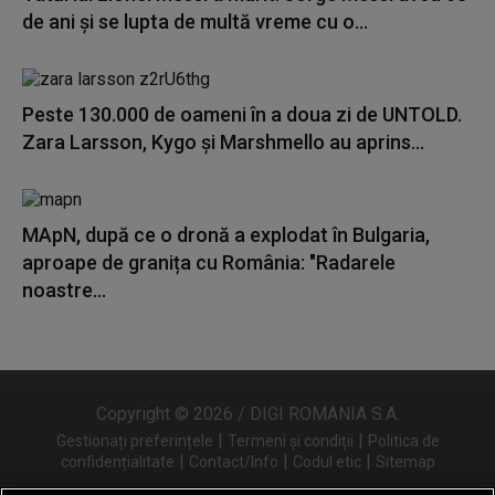
de ani și se lupta de multă vreme cu o...
Peste 130.000 de oameni în a doua zi de UNTOLD.
Zara Larsson, Kygo și Marshmello au aprins...
MApN, după ce o dronă a explodat în Bulgaria,
aproape de granița cu România: "Radarele
noastre...
Copyright © 2026 / DIGI ROMANIA S.A.
|
|
Gestionați preferințele
Termeni și condiții
Politica de
|
|
|
confidențialitate
Contact/Info
Codul etic
Sitemap