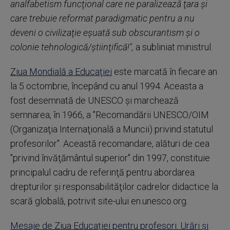
analfabetism funcţional care ne paralizează ţara şi
care trebuie reformat paradigmatic pentru a nu
deveni o civilizaţie eşuată sub obscurantism şi o
colonie tehnologică/ştiinţifică!",
a subliniat ministrul.
Ziua Mondială a Educaţiei
este marcată în fiecare an
la 5 octombrie, începând cu anul 1994. Aceasta a
fost desemnată de UNESCO şi marchează
semnarea, în 1966, a ''Recomandării UNESCO/OIM
(Organizaţia Internaţională a Muncii) privind statutul
profesorilor". Această recomandare, alături de cea
"privind învăţământul superior" din 1997, constituie
principalul cadru de referinţă pentru abordarea
drepturilor şi responsabilităţilor cadrelor didactice la
scară globală, potrivit site-ului en.unesco.org.
Mesaje de Ziua Educației pentru profesori. Urări și