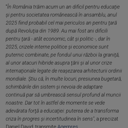
"
În România trăim acum un an dificil pentru educaţie
şi pentru societatea românească în ansamblu, anul
2025 fiind probabil cel mai
periculos an pentru ţară
după Revoluţia din 1989. Au mai fost ani dificili
pentru ţară - atât economic, cât şi politic -, dar în
2025, crizele interne politice şi economice sunt
puternic combinate, pe fondul unui război la graniţă,
al unor atacuri hibride asupra ţării şi al unor crize
internaţionale legate de reaşezarea arhitecturii ordinii
mondiale. Ştiu că, în multe locuri, presiunea bugetară,
schimbările din sistem şi nevoia de adaptare
continuă par să umbrească sensul profund al muncii
noastre. Dar tot în astfel de momente se vede
adevărata forţă a educaţiei: puterea de a transforma
criza în progres şi incertitudinea în sens"
, a precizat
Daniel David, transmite
Agerpres.