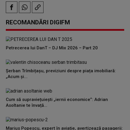
RECOMANDĂRI DIGIFM
Petrecerea lui DanT – DJ Mix 2026 – Part 20
Șerban Trîmbițașu, previziuni despre piața imobiliară:
„Acum și...
Cum să supraviețuiești „iernii economice”: Adrian
Asoltanie te învață...
Marius Popescu, expert în aviație, avertizează pasagerii: