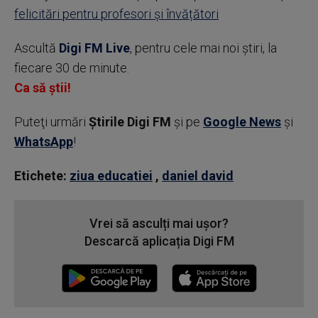
felicitări pentru profesori și învățători
Ascultă
Digi FM Live
, pentru cele mai noi știri, la
fiecare 30 de minute.
Ca să știi!
Puteţi urmări
Știrile Digi FM
şi pe
Google News
şi
WhatsApp
!
Etichete:
ziua educatiei
,
daniel david
Vrei să asculți mai ușor?
Descarcă aplicația Digi FM