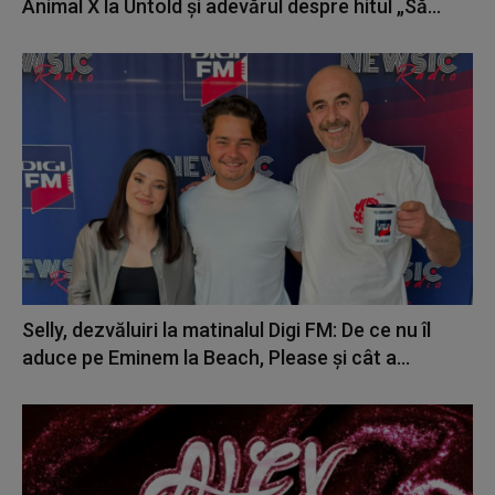
Animal X la Untold și adevărul despre hitul „Să...
Selly, dezvăluiri la matinalul Digi FM: De ce nu îl
aduce pe Eminem la Beach, Please și cât a...