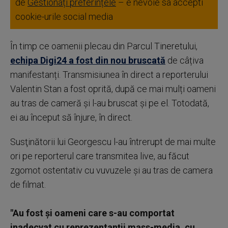
de
Gestionați preferințele
– e nevoie sa accepti
cookie-urile social media
În timp ce oamenii plecau din Parcul Tineretului,
echipa Digi24 a fost din nou bruscată
de câțiva
manifestanți. Transmisiunea în direct a reporterului
Valentin Stan a fost oprită, după ce mai mulți oameni
au tras de cameră și l-au bruscat și pe el. Totodată,
ei au început să înjure, în direct.
Susţinătorii lui Georgescu l-au întrerupt de mai multe
ori pe reporterul care transmitea live, au făcut
zgomot ostentativ cu vuvuzele şi au tras de camera
de filmat.
"Au fost şi oameni care s-au comportat
inadecvat cu reprezentanţii mass-media, cu