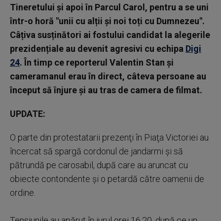
Tineretului și apoi în Parcul Carol, pentru a se uni
într-o horă "unii cu alții și noi toți cu Dumnezeu".
Câțiva susținători ai fostului candidat la alegerile
prezidențiale au devenit agresivi cu echipa
Digi
24
. În timp ce reporterul Valentin Stan și
cameramanul erau în direct, câteva persoane au
început să înjure și au tras de camera de filmat.
UPDATE:
O parte din protestatarii prezenţi în Piaţa Victoriei au
încercat să spargă cordonul de jandarmi şi să
pătrundă pe carosabil, după care au aruncat cu
obiecte contondente şi o petardă către oamenii de
ordine.
Tensiunile au apărut în jurul orei 16,20, după ce un