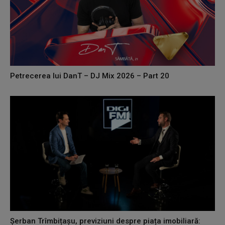
Petrecerea lui DanT – DJ Mix 2026 – Part 20
Șerban Trîmbițașu, previziuni despre piața imobiliară: