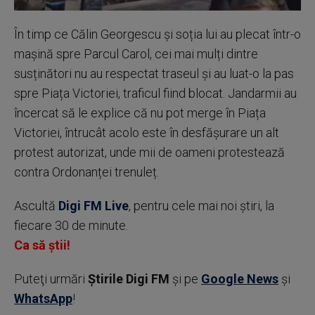
În timp ce Călin Georgescu și soția lui au plecat într-o
mașină spre Parcul Carol, cei mai mulți dintre
susținători nu au respectat traseul și au luat-o la pas
spre Piața Victoriei, traficul fiind blocat. Jandarmii au
încercat să le explice că nu pot merge în Piața
Victoriei, întrucât acolo este în desfășurare un alt
protest autorizat, unde mii de oameni protestează
contra Ordonanței trenuleț.
Ascultă
Digi FM Live
, pentru cele mai noi știri, la
fiecare 30 de minute.
Ca să știi!
Puteţi urmări
Știrile Digi FM
şi pe
Google News
şi
WhatsApp
!