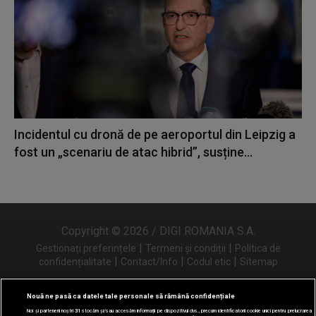
Incidentul cu dronă de pe aeroportul din Leipzig a
fost un „scenariu de atac hibrid”, susține...
Copyright © 2026 / DIGI ROMANIA S.A.
|
|
Gestionați preferințele
Termeni și condiții
Politica de
|
|
|
confidențialitate
Contact/Info
Codul etic
Sitemap
Nouă ne pasă ca datele tale personale să rămână confidențiale
Noi și partenerii noștri
31
stocăm și/sau accesăm informații pe dispozitivul dvs., precum identificatorii cookie unici pentru prelucrarea