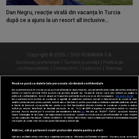
Dan Negru, reacție virală din vacanța în Turcia
după ce a ajuns la un resort all inclusive...
Copyright © 2026 / DIGI ROMANIA S.A.
|
|
Gestionați preferințele
Termeni și condiții
Politica de
|
|
|
confidențialitate
Contact/Info
Codul etic
Sitemap
Nouă ne pasă ca datele tale personale să rămână confidențiale
Noi și partenerii noștri
31
stocăm și/sau accesăm informații pe dispozitivul dvs., precum identificatorii cookie unici pentru prelucrarea
Urmărește-ne și pe
datelor cu caracter personal. Puteți accepta sau gestiona alegerile dvs. făcând clic mai jos sau în orice moment, pe pagina cu
politica de confidențialitate. Aceste alegeri vor fi raportate partenerilor noștri și nu vă vor afecta navigarea.
Mai multe detalii
Noi si partenerii nostri (retelele de socializare si agentiile de publicitate partenere, precum si furnizorii nostri de servicii de date
analitice) prelucram date pentru a permite website-ului sa functioneze, pentru a personaliza continutul si anunturile publicitare afisate
in functie de interesele si/sau profilul dvs., pentru a va oferi functionalitati aferente retelelor de socializare si pentru a analiza
traficul pe website. Beneficiati de drepturile prevazute de art. 15-22 din GDPR in legatura cu prelucrarea datelor cu caracter
personal. Aceste drepturi pot fi exercitate prin modalitatea indicata
aici
. Prin click pe “ACCEPT TOATE”, acceptati folosirea
tuturor Tehnologiilor de tip Cookie, care implica inclusiv acceptul dvs. cu privire la stocarea/accesarea informatiilor de catre Vendor-ii
cu care colaboram. Prin click pe “VREAU SA MODIFIC SETARILE INDIVIDUAL” puteti schimba preferintele in mod individual, mai putin
cele legate de cookie strict necesare pentru functionarea website-ului.
Atât noi, cât și partenerii noștri prelucrăm datele pentru a oferi:
Utilizarea profilurilor pentru selectarea conținutului personalizat. Măsurarea performanței reclamelor. Stocarea și/sau accesarea