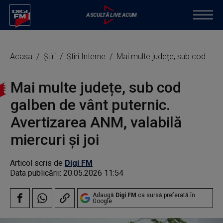
Acasa
Știri
Știri Interne
Mai multe județe, sub cod galben de vânt puternic. Avertizarea ANM, valabilă miercuri şi joi
Mai multe județe, sub cod
galben de vânt puternic.
Avertizarea ANM, valabilă
miercuri şi joi
Articol scris de
Digi FM
Data publicării:
20.05.2026 11:54
Adaugă
Digi FM
ca sursă preferată în
Google