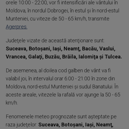
orele 10:00 - 22:00, vor fi intensificări ale vântului în
Moldova, în nordul Dobrogei, în estul şi în nord-estul
Munteniei, cu viteze de 50 - 65 km/h, transmite
Agerpres.
Judeţele vizate de această atenţionare sunt:
Suceava, Botoşani, Iaşi, Neamţ, Bacău, Vaslui,
Vrancea, Galaţi, Buzău, Brăila, Ialomiţa şi Tulcea.
De asemenea, al doilea cod galben de vânt va fi
valabil joi, în intervalul orar 6:00 - 21:00 în zone din
Moldova, nord-estul Munteniei şi sudul Banatului. În
aceste areale, vitezele la rafală vor ajunge la 50 - 65
km/h.
Fenomenele meteo prognozate sunt aşteptate pe
raza judeţelor:
Suceava, Botoşani, Iaşi, Neamţ,