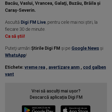
Bacău, Vaslui, Vrancea, Galaţi, Buzău, Brăila şi
Caraş-Severin.
Ascultă
Digi FM Live
, pentru cele mai noi știri, la
fiecare 30 de minute.
Ca să știi!
Puteţi urmări
Știrile Digi FM
şi pe
Google News
şi
WhatsApp
!
Etichete:
vreme rea
,
avertizare anm
,
cod galben
vant
Vrei să asculți mai ușor?
Descarcă aplicația Digi FM