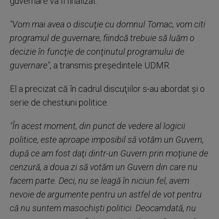
guvernare va fi finalizat.
"Vom mai avea o discuţie cu domnul Tomac, vom citi
programul de guvernare, fiindcă trebuie să luăm o
decizie în funcţie de conţinutul programului de
guvernare"
, a transmis preşedintele UDMR.
El a precizat că în cadrul discuţiilor s-au abordat şi o
serie de chestiuni politice.
"În acest moment, din punct de vedere al logicii
politice, este aproape imposibil să votăm un Guvern,
după ce am fost daţi dintr-un Guvern prin moţiune de
cenzură, a doua zi să votăm un Guvern din care nu
facem parte. Deci, nu se leagă în niciun fel, avem
nevoie de argumente pentru un astfel de vot pentru
că nu suntem masochişti politici. Deocamdată, nu