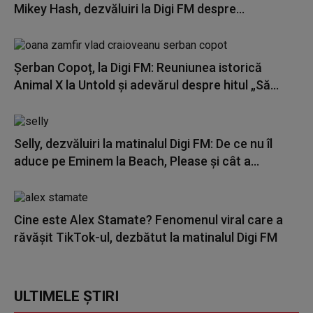
Mikey Hash, dezvăluiri la Digi FM despre...
Șerban Copoț, la Digi FM: Reuniunea istorică
Animal X la Untold și adevărul despre hitul „Să...
Selly, dezvăluiri la matinalul Digi FM: De ce nu îl
aduce pe Eminem la Beach, Please și cât a...
Cine este Alex Stamate? Fenomenul viral care a
răvășit TikTok-ul, dezbătut la matinalul Digi FM
ULTIMELE ȘTIRI