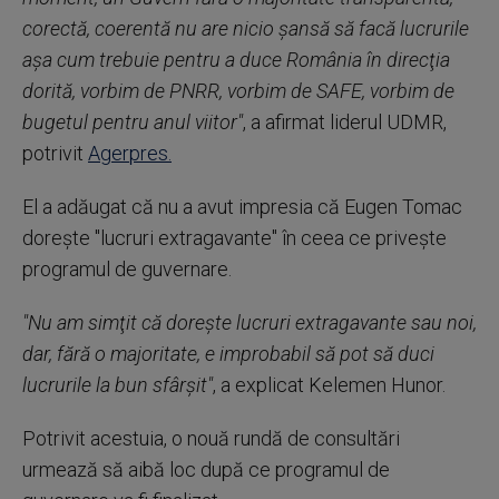
corectă, coerentă nu are nicio şansă să facă lucrurile
aşa cum trebuie pentru a duce România în direcţia
dorită, vorbim de PNRR, vorbim de SAFE, vorbim de
bugetul pentru anul viitor"
, a afirmat liderul UDMR,
potrivit
Agerpres.
El a adăugat că nu a avut impresia că Eugen Tomac
doreşte "lucruri extragavante" în ceea ce priveşte
programul de guvernare.
"Nu am simţit că doreşte lucruri extragavante sau noi,
dar, fără o majoritate, e improbabil să pot să duci
lucrurile la bun sfârşit"
, a explicat Kelemen Hunor.
Potrivit acestuia, o nouă rundă de consultări
urmează să aibă loc după ce programul de