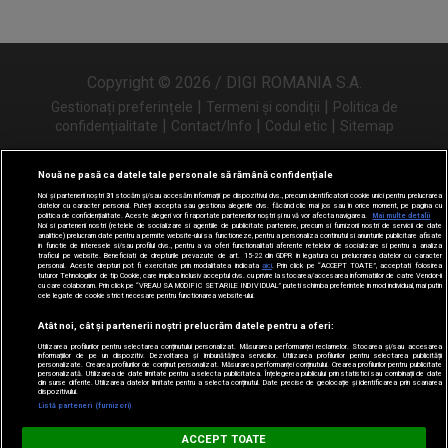
Copyright © 2026 / DIGI ROMANIA S.A.
|
|
Gestionați preferințele
Termeni și condiții
Politica de
|
|
|
confidențialitate
Contact/Info
Codul etic
Sitemap
Nouă ne pasă ca datele tale personale să rămână confidențiale
Noi și partenerii noștri
31
stocăm și/sau accesăm informații pe dispozitivul dvs., precum identificatorii cookie unici pentru prelucrarea
Urmărește-ne și pe
datelor cu caracter personal. Puteți accepta sau gestiona alegerile dvs. făcând clic mai jos sau în orice moment, pe pagina cu
politica de confidențialitate. Aceste alegeri vor fi raportate partenerilor noștri și nu vă vor afecta navigarea.
Mai multe detalii
Noi si partenerii nostri (retelele de socializare si agentiile de publicitate partenere, precum si furnizorii nostri de servicii de date
analitice) prelucram date pentru a permite website-ului sa functioneze, pentru a personaliza continutul si anunturile publicitare afisate
in functie de interesele si/sau profilul dvs., pentru a va oferi functionalitati aferente retelelor de socializare si pentru a analiza
traficul pe website. Beneficiati de drepturile prevazute de art. 15-22 din GDPR in legatura cu prelucrarea datelor cu caracter
personal. Aceste drepturi pot fi exercitate prin modalitatea indicata
aici
. Prin click pe “ACCEPT TOATE”, acceptati folosirea
tuturor Tehnologiilor de tip Cookie, care implica inclusiv acceptul dvs. cu privire la stocarea/accesarea informatiilor de catre Vendor-ii
cu care colaboram. Prin click pe “VREAU SA MODIFIC SETARILE INDIVIDUAL” puteti schimba preferintele in mod individual, mai putin
cele legate de cookie strict necesare pentru functionarea website-ului.
Atât noi, cât și partenerii noștri prelucrăm datele pentru a oferi:
Utilizarea profilurilor pentru selectarea conținutului personalizat. Măsurarea performanței reclamelor. Stocarea și/sau accesarea
informațiilor de pe un dispozitiv. Dezvoltarea și îmbunătățirea serviciilor. Utilizarea profilurilor pentru selectarea publicității
personalizate. Crearea profilurilor de conținut personalizat. Măsurarea performanței conținutului. Crearea profilurilor pentru publicitate
personalizată. Utilizarea de date limitate pentru a selecta publicitatea. Înțelegerea publicului prin statistici sau combinații de date
din surse diferite. Utilizarea datelor limitate pentru a selecta conținutul. Date precise de geolocație și identificarea prin scanarea
dispozitivului.
Listă parteneri (furnizori)
Digi FM
ACCEPT TOATE