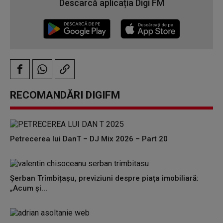
Descarcă aplicația Digi FM
RECOMANDĂRI DIGIFM
Petrecerea lui DanT – DJ Mix 2026 – Part 20
Șerban Trîmbițașu, previziuni despre piața imobiliară:
„Acum și...