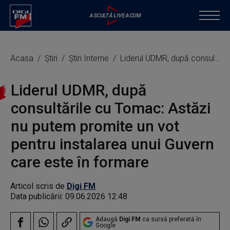
Acasa
Știri
Știri Interne
Liderul UDMR, după consultările cu Tomac: Astăzi nu putem promite un vot pentru instalarea unui Guvern care este în formare
Liderul UDMR, după
consultările cu Tomac: Astăzi
nu putem promite un vot
pentru instalarea unui Guvern
care este în formare
Articol scris de
Digi FM
Data publicării:
09.06.2026 12:48
Adaugă
Digi FM
ca sursă preferată în
Google