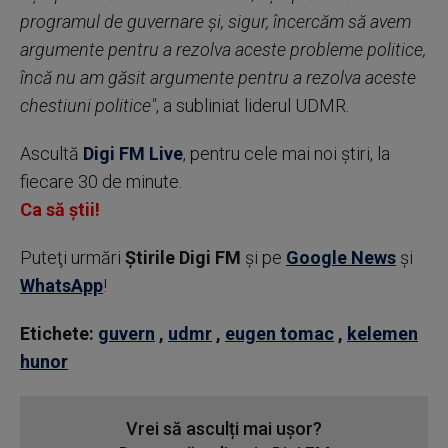
programul de guvernare şi, sigur, încercăm să avem
argumente pentru a rezolva aceste probleme politice,
încă nu am găsit argumente pentru a rezolva aceste
chestiuni politice"
, a subliniat liderul UDMR.
Ascultă
Digi FM Live
, pentru cele mai noi știri, la
fiecare 30 de minute.
Ca să știi!
Puteţi urmări
Știrile Digi FM
şi pe
Google News
şi
WhatsApp
!
Etichete:
guvern
,
udmr
,
eugen tomac
,
kelemen
hunor
Vrei să asculți mai ușor?