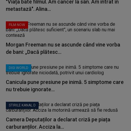
"Viața bate filmul. Am cancer la sân. Am intrat în
metastază". Alina...
FILM NOW
Morgan Freeman nu se ascunde când vine vorba
de bani: „Dacă plătesc...
DIGI WORLD
Canicula pune presiune pe inimă. 5 simptome care
nu trebuie ignorate...
STIRILE KANAL D
Camera Deputaților a declarat criză pe piața
carburanților. Acciza la...