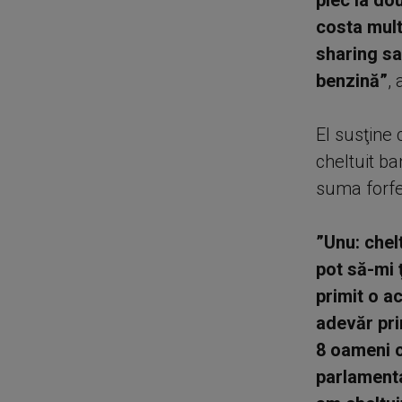
plec la do
costa mult
sharing sa
benzină”
, 
El susţine 
cheltuit ba
suma forfet
”Unu: chelt
pot să-mi 
primit o a
adevăr pri
8 oameni c
parlamentar