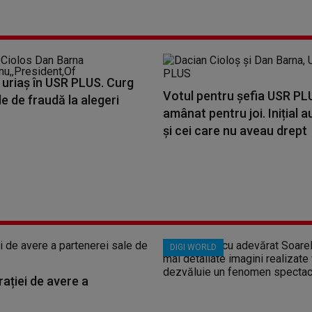
 uriaș în USR PLUS. Curg
Votul pentru șefia USR PL
le de fraudă la alegeri
amânat pentru joi. Inițial a
și cei care nu aveau drept
DIGI WORLD
ației de avere a