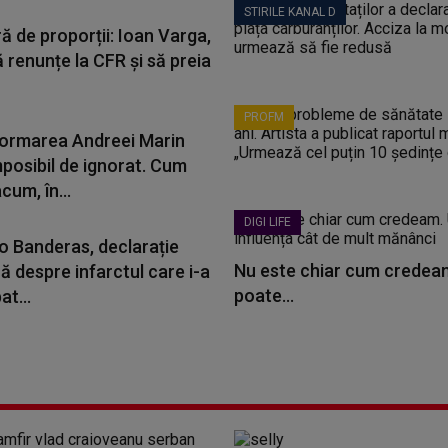
STIRILE KANAL D
ă de proporții: Ioan Varga,
 renunțe la CFR și să preia
PROFM
ormarea Andreei Marin
mposibil de ignorat. Cum
cum, în...
DIGI LIFE
o Banderas, declarație
Nu este chiar cum credeam
ă despre infarctul care i-a
poate...
t...