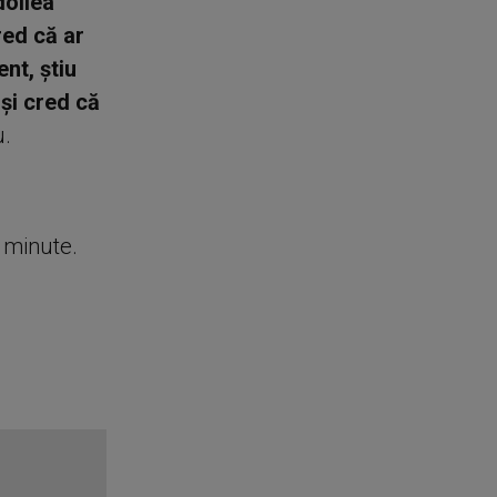
doilea
red că ar
nt, ştiu
 şi cred că
u.
e minute.