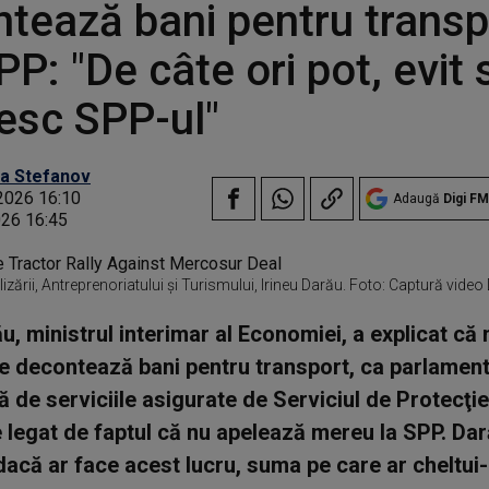
tează bani pentru transp
PP: "De câte ori pot, evit 
esc SPP-ul"
a Stefanov
2026 16:10
Adaugă
Digi FM
026 16:45
izării, Antreprenoriatului şi Turismului, Irineu Darău. Foto: Captură video
ău, ministrul interimar al Economiei, a explicat că
e decontează bani pentru transport, ca parlament
ă de serviciile asigurate de Serviciul de Protecţie
 legat de faptul că nu apelează mereu la SPP. Dar
 dacă ar face acest lucru, suma pe care ar cheltui-