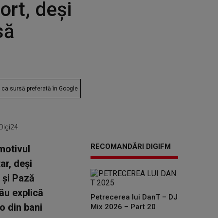
ort, deși
să
ca sursă preferată în Google
 Digi24
RECOMANDĂRI DIGIFM
 motivul
ar, deşi
 şi Pază
ău explică
Petrecerea lui DanT – DJ
o din bani
Mix 2026 – Part 20