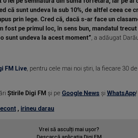
t 0 lei pe semnătură din suma forfetară, iar pe al 
d că sunt undeva la sub 10%, de altfel ceea ce c
impus prin lege. Cred că, dacă s-ar face un clasame
m fost pe primul loc, în sens bun, mandatul trecut
lo sunt undeva la acest moment”
, a adăugat Dară
gi FM Live
, pentru cele mai noi știri, la fiecare 30 d
ări
Știrile Digi FM
şi pe
Google News
şi
WhatsApp
!
econt
,
irineu darau
Vrei să asculți mai ușor?
Descarcă aplicația Digi FM