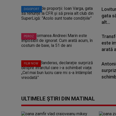
Lovitur
DIGISPORT
gata să
alt...
Transf
PEROZ
este i
arată a
Antoni
FILM NOW
surpriz
schimba
ULTIMELE ȘTIRI DIN MATINAL