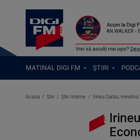
Acum la Digi 
ALAN WALKER 
Vrei să asculți mai ușor?
Desc
MATINAL DIGI FM
ȘTIRI
PODC
Acasa
Știri
Știri Interne
Irineu Darău, ministrul i
Irine
Econo