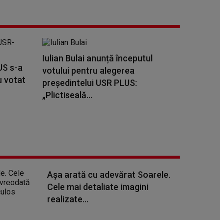
Iulian Bulai anunță începutul
US s-a
votului pentru alegerea
u votat
preşedintelui USR PLUS:
„Plictiseală...
Așa arată cu adevărat Soarele.
Cele mai detaliate imagini
realizate...