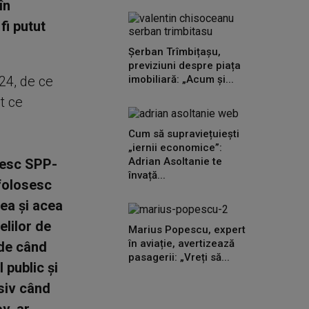
în
fi putut
Șerban Trîmbițașu,
previziuni despre piața
i24, de ce
imobiliară: „Acum și...
t ce
Cum să supraviețuiești
„iernii economice”:
Adrian Asoltanie te
sesc SPP-
învață...
 folosesc
mea şi acea
elilor de
Marius Popescu, expert
în aviație, avertizează
 de când
pasagerii: „Vreți să...
 public şi
usiv când