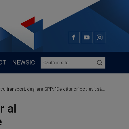
CT
NEWSIC
t, deși are SPP: "De câte ori pot, evit să folosesc SPP-ul"
r al
e