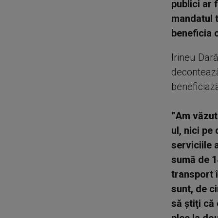
publici ar
mandatul t
beneficia 
Irineu Dară
decontează
beneficiază
”Am văzut 
ul, nici pe
serviciile
sumă de 14
transport 
sunt, de ci
să ştiţi c