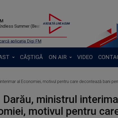
FM
- Endless Summer (Beatmix)
arcă aplicația Digi FM
AST
CÂȘTIGĂ
ON AIR
VIDEO
CONTA
nterimar al Economiei, motivul pentru care decontează bani pentru transpor
u Darău, ministrul interima
miei, motivul pentru car