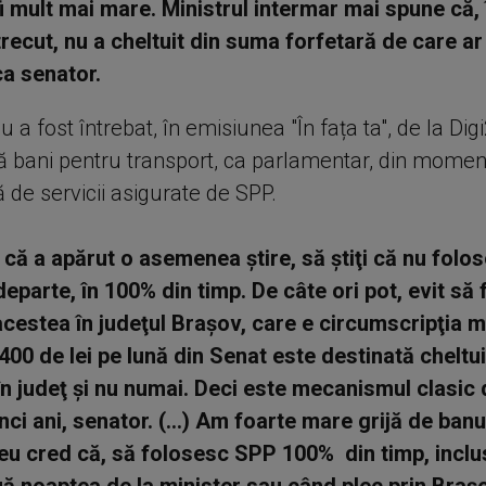
 fi mult mai mare. Ministrul intermar mai spune că, 
recut, nu a cheltuit din suma forfetară de care ar 
ca senator.
u a fost întrebat, în emisiunea "În fața ta", de la Dig
 bani pentru transport, ca parlamentar, din momen
 de servicii asigurate de SPP.
că a apărut o asemenea ştire, să ştiţi că nu folo
 departe, în 100% din timp. De câte ori pot, evit să
 acestea în judeţul Braşov, care e circumscripţia 
00 de lei pe lună din Senat este destinată cheltui
în judeţ şi nu numai. Deci este mecanismul clasic
nci ani, senator. (...) Am foarte mare grijă de banul
ă eu cred că, să folosesc SPP 100% din timp, incl