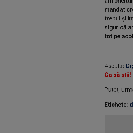
am cheltui
mandat cre
trebui şi 
sigur că a
tot pe aco
Ascultă
Di
Ca să știi!
Puteţi urm
Etichete:
d