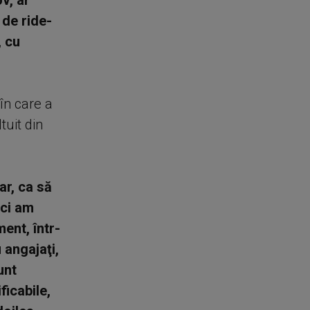
v, ar
 de ride-
, cu
în care a
tuit din
ar, ca să
eci am
ent, într-
 angajaţi,
unt
ficabile,