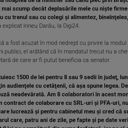
uă noaptea de la minister sau când plec prin Braşo
 mai scump decât deplasările mele cu nişte firme
u cu trenul sau cu colegi şi alimentez, bineînţeles
a explicat Irineu Darău, la Digi24.
că a fost acuzat în mod nedrept cu privire la modul 
ni publici, el arătând că în mandatul trecut nu a chel
ară de care ar fi putut beneficia ca senator.
uiesc 1500 de lei pentru 8 sau 9 sedii în judeţ, lun
ţin audienţele cu cetăţenii, că aşa spune legea. D
cuză neadevărată. Am 8 colaboratori în acest mom
n contract de colaborare cu SRL-uri şi PFA-uri, nu
are lucrează şi pentru cabinetul meu şi cred că s
ul care, patru ani de zile, pe fapte şi pe date veri