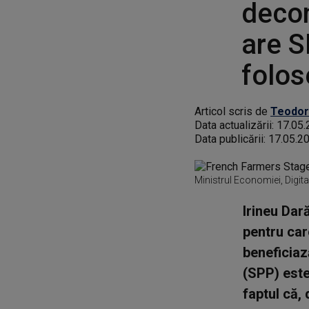
decon
are S
folos
Articol scris de
Teodor
Data actualizării:
17.05.
Data publicării:
17.05.2
Ministrul Economiei, Digital
Irineu Dar
pentru car
beneficiaz
(SPP) este
faptul că,