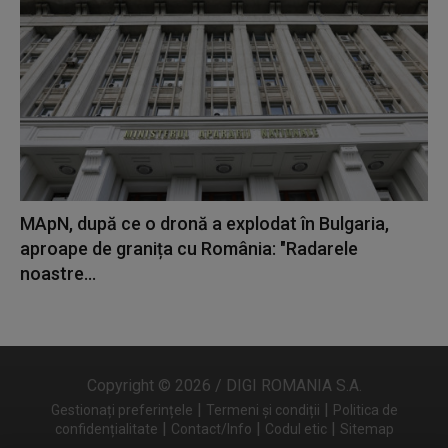
MApN, după ce o dronă a explodat în Bulgaria,
aproape de granița cu România: "Radarele
noastre...
Copyright © 2026 / DIGI ROMANIA S.A.
|
|
Gestionați preferințele
Termeni și condiții
Politica de
|
|
|
confidențialitate
Contact/Info
Codul etic
Sitemap