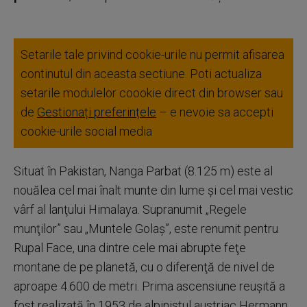
Setarile tale privind cookie-urile nu permit afisarea
continutul din aceasta sectiune. Poti actualiza
setarile modulelor coookie direct din browser sau
de
Gestionați preferințele
– e nevoie sa accepti
cookie-urile social media
Situat în Pakistan, Nanga Parbat (8.125 m) este al
nouălea cel mai înalt munte din lume şi cel mai vestic
vârf al lanţului Himalaya. Supranumit „Regele
munţilor” sau „Muntele Golaş”, este renumit pentru
Rupal Face, una dintre cele mai abrupte feţe
montane de pe planetă, cu o diferenţă de nivel de
aproape 4.600 de metri. Prima ascensiune reuşită a
fost realizată în 1953 de alpinistul austriac Hermann