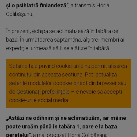
şi o psihiatră finlandeză”
, a transmis Horia
Colibăşanu.
În prezent, echipa se aclimatizează în tabăra de
bază. În următoarea săptămână, alţi trei membri ai
expediţiei urmează să li se alăture în tabără.
Setarile tale privind cookie-urile nu permit afisarea
continutul din aceasta sectiune. Poti actualiza
setarile modulelor coookie direct din browser sau
de
Gestionați preferințele
– e nevoie sa accepti
cookie-urile social media
„Astăzi ne odihnim şi ne aclimatizăm, iar mâine
poate urcăm până în tabăra 1, care e la baza
peretelui”
, a mai precizat Horia Colibăşanu.