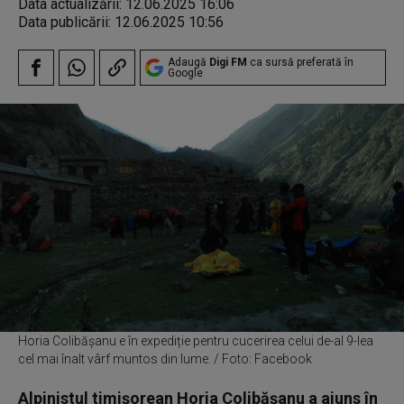
Data actualizării:
12.06.2025 16:06
Data publicării:
12.06.2025 10:56
Adaugă
Digi FM
ca sursă preferată în
Google
Horia Colibăşanu e în expediție pentru cucerirea celui de-al 9-lea
cel mai înalt vârf muntos din lume. / Foto: Facebook
Alpinistul timişorean Horia Colibăşanu a ajuns în