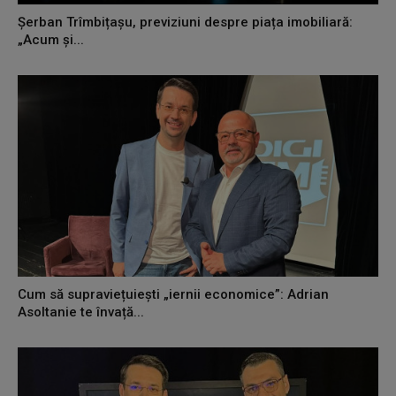
Șerban Trîmbițașu, previziuni despre piața imobiliară:
„Acum și...
Cum să supraviețuiești „iernii economice”: Adrian
Asoltanie te învață...