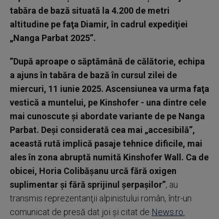
tabăra de bază situată la 4.200 de metri
altitudine pe faţa Diamir, în cadrul expediţiei
„Nanga Parbat 2025”.
”După aproape o săptămână de călătorie, echipa
a ajuns în tabăra de bază în cursul zilei de
miercuri, 11 iunie 2025. Ascensiunea va urma faţa
vestică a muntelui, pe Kinshofer - una dintre cele
mai cunoscute şi abordate variante de pe Nanga
Parbat. Deşi considerată cea mai „accesibilă”,
această rută implică pasaje tehnice dificile, mai
ales în zona abruptă numită Kinshofer Wall. Ca de
obicei, Horia Colibăşanu urcă fără oxigen
suplimentar şi fără sprijinul şerpaşilor”
, au
transmis reprezentanţii alpinistului român, într-un
comunicat de presă dat joi și citat de
News.ro.