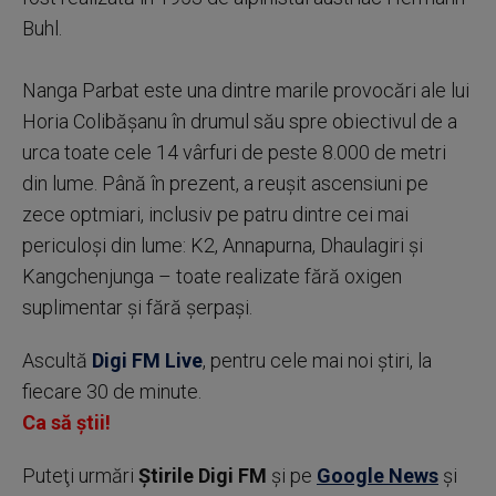
Buhl.
Nanga Parbat este una dintre marile provocări ale lui
Horia Colibăşanu în drumul său spre obiectivul de a
urca toate cele 14 vârfuri de peste 8.000 de metri
din lume. Până în prezent, a reuşit ascensiuni pe
zece optmiari, inclusiv pe patru dintre cei mai
periculoşi din lume: K2, Annapurna, Dhaulagiri şi
Kangchenjunga – toate realizate fără oxigen
suplimentar şi fără şerpaşi.
Ascultă
Digi FM Live
, pentru cele mai noi știri, la
fiecare 30 de minute.
Ca să știi!
Puteţi urmări
Știrile Digi FM
şi pe
Google News
şi