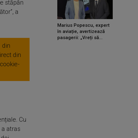
ie stăpân
tor”, a
Marius Popescu, expert
în aviație, avertizează
pasagerii: „Vreți să...
 din
rect din
 cookie-
ențiale. Cu
 a atras