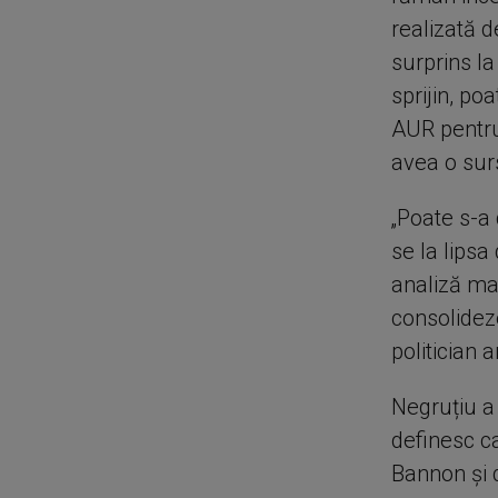
realizată d
surprins la
sprijin, p
AUR pentru 
avea o surs
„Poate s-a 
se la lipsa
analiză ma
consolidez
politician 
Negruțiu a 
definesc ca
Bannon și 