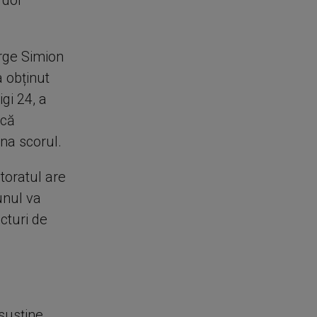
 doi
orge Simion
a obținut
gi 24, a
 că
rna scorul.
toratul are
unul va
ucturi de
 susține