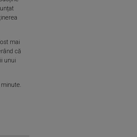
nunțat
ținerea
fost mai
erând că
ii unui
e minute.