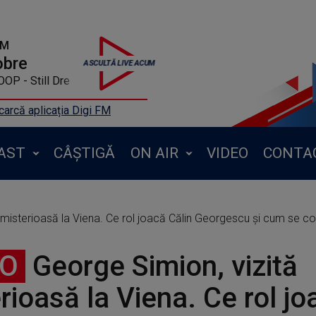
FM
obre
OP - Still Dre
arcă aplicația Digi FM
AST
CÂȘTIGĂ
ON AIR
VIDEO
CONTA
 misterioasă la Viena. Ce rol joacă Călin Georgescu și cum se co
EO
George Simion, vizită
rioasă la Viena. Ce rol jo