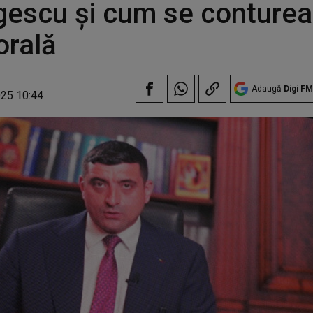
escu și cum se conturea
orală
Adaugă
Digi FM
025 10:44