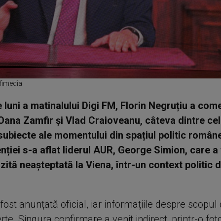
fimedia
e luni a matinalului Digi FM, Florin Negruțiu a com
 Oana Zamfir și Vlad Craioveanu, câteva dintre ce
subiecte ale momentului din spațiul politic române
enției s-a aflat liderul AUR, George Simion, care a
zită neașteptată la Viena, într-un context politic 
 fost anunțată oficial, iar informațiile despre scopul 
te. Singura confirmare a venit indirect, printr-o fot