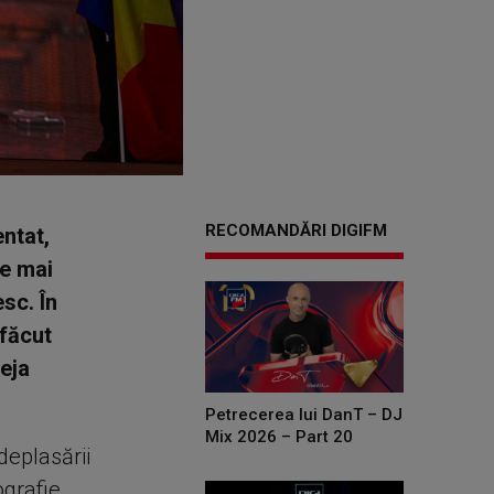
RECOMANDĂRI DIGIFM
entat,
le mai
sc. În
 făcut
deja
Petrecerea lui DanT – DJ
Mix 2026 – Part 20
deplasării
ografie