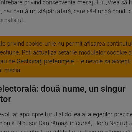
ntrebare privind consecvența mesajului. „Vrea să f
, dar caută un stăpân afară, care să-l ungă conducă
rnalistul.
ale privind cookie-urile nu permit afisarea continutul
ctiune. Poti actualiza setarile modulelor coookie di
sau de
Gestionați preferințele
– e nevoie sa accepti
ial media
electorală: două nume, un singur
tor
evoluat apoi spre turul al doilea al alegerilor prezid
ion și Nicușor Dan rămași în cursă, Florin Negruțiu