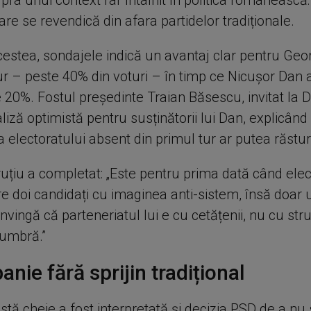
pra unui context rar întâlnit în politica românească:
are se revendică din afara partidelor tradiționale.
cestea, sondajele indică un avantaj clar pentru Ge
ur – peste 40% din voturi – în timp ce Nicușor Dan 
 20%. Fostul președinte Traian Băsescu, invitat la Di
aliză optimistă pentru susținătorii lui Dan, explicând
 electoratului absent din primul tur ar putea răstu
uțiu a completat: „Este pentru prima dată când elec
re doi candidați cu imaginea anti-sistem, însă doar 
nvingă că parteneriatul lui e cu cetățenii, nu cu str
 umbră.”
nie fără sprijin tradițional
stă cheie a fost interpretată și decizia PSD de a nu