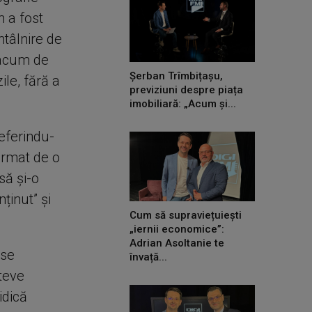
n a fost
ntâlnire de
 acum de
Șerban Trîmbițașu,
ile, fără a
previziuni despre piața
imobiliară: „Acum și...
referindu-
 urmat de o
să și-o
ținut” și
Cum să supraviețuiești
„iernii economice”:
Adrian Asoltanie te
 se
învață...
Steve
idică