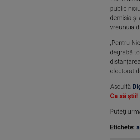
public nici
demisia și 
vreunuia din
„Pentru Nic
degrabă to
distanțarea
electorat 
Ascultă
Di
Ca să știi!
Puteţi urm
Etichete:
a