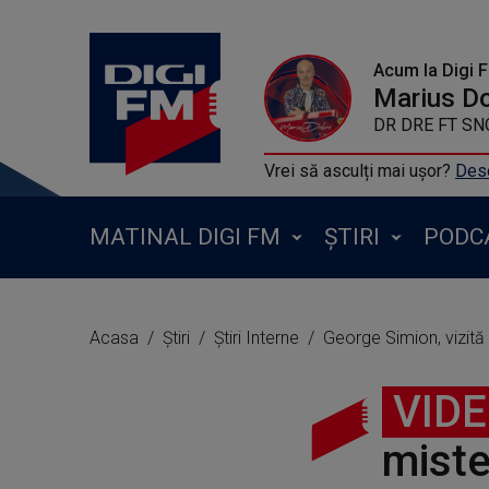
Acum la Digi 
Marius D
DR DRE FT SNO
Vrei să asculți mai ușor?
Desc
MATINAL DIGI FM
ȘTIRI
PODC
Acasa
Știri
Știri Interne
George Simion, vizită
VID
miste