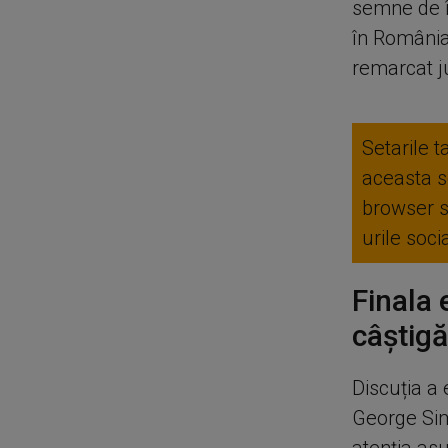
semne de î
în România
remarcat ju
Setarile t
aceasta se
browser 
urile soc
Finala 
câștigă
Discuția a 
George Sim