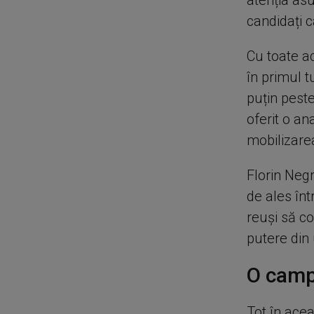
atenția asu
candidați c
Cu toate a
în primul t
puțin peste
oferit o an
mobilizarea
Florin Negr
de ales înt
reuși să co
putere din
O campa
Tot în acea