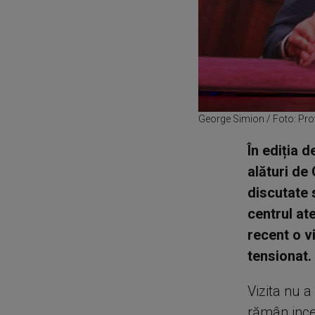
George Simion / Foto: Pro
În ediția d
alături de
discutate 
centrul at
recent o vi
tensionat.
Vizita nu a
rămân incer