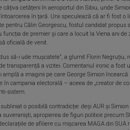
e câțiva cetățeni în aeroportul din Sibiu, unde Simio
 întoarcerea în țară. Unii speculează că ar fi fost o î
oate pentru Călin Georgescu, fostul candidat propus
funcția de premier și care a locuit la Viena ani de z
ă oficială de venit.
dus să-i ude mușcatele”, a glumit Florin Negruțiu, 
 de transparență a vizitei. Comentariul ironic a fost
i amplă a imaginii pe care George Simion încearcă 
e în campania electorală – aceea de „creator de con
anti-sistem.
subliniat o posibilă contradicție: deși AUR și Simion
 suveraniști, apropierea de figuri politice precum 
declarațiile de afiliere cu mișcarea MAGA din SUA r