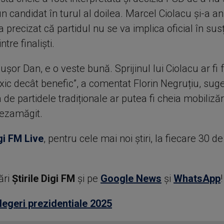
un candidat în turul al doilea. Marcel Ciolacu și-a a
a precizat că partidul nu se va implica oficial în sus
tre finaliști.
ușor Dan, e o veste bună. Sprijinul lui Ciolacu ar fi 
xic decât benefic”, a comentat Florin Negruțiu, sug
 de partidele tradiționale ar putea fi cheia mobilizăr
dezamăgit.
gi FM Live
, pentru cele mai noi știri, la fiecare 30 d
ări
Știrile Digi FM
şi pe
Google News
şi
WhatsApp
!
legeri prezidentiale 2025