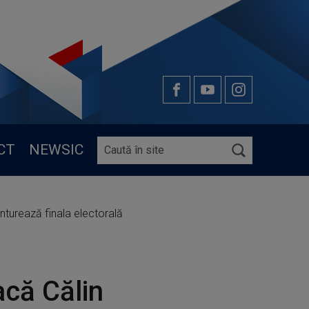
CT
NEWSIC
nturează finala electorală
acă Călin