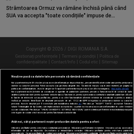
Strâmtoarea Ormuz va rămâne închisă până când
SUA va accepta "toate condițiile" impuse de...
Copyright © 2026 / DIGI ROMANIA S.A.
|
|
Gestionați preferințele
Termeni și condiții
Politica de
|
|
|
confidențialitate
Contact/Info
Codul etic
Sitemap
Nouă ne pasă ca datele tale personale să rămână confidențiale
Noi și partenerii noștri
31
stocăm și/sau accesăm informații pe dispozitivul dvs., precum identificatorii cookie unici pentru prelucrarea
Urmărește-ne și pe
datelor cu caracter personal. Puteți accepta sau gestiona alegerile dvs. făcând clic mai jos sau în orice moment, pe pagina cu
politica de confidențialitate. Aceste alegeri vor fi raportate partenerilor noștri și nu vă vor afecta navigarea.
Mai multe detalii
Noi si partenerii nostri (retelele de socializare si agentiile de publicitate partenere, precum si furnizorii nostri de servicii de date
analitice) prelucram date pentru a permite website-ului sa functioneze, pentru a personaliza continutul si anunturile publicitare afisate
in functie de interesele si/sau profilul dvs., pentru a va oferi functionalitati aferente retelelor de socializare si pentru a analiza
traficul pe website. Beneficiati de drepturile prevazute de art. 15-22 din GDPR in legatura cu prelucrarea datelor cu caracter
personal. Aceste drepturi pot fi exercitate prin modalitatea indicata
aici
. Prin click pe “ACCEPT TOATE”, acceptati folosirea
tuturor Tehnologiilor de tip Cookie, care implica inclusiv acceptul dvs. cu privire la stocarea/accesarea informatiilor de catre Vendor-ii
cu care colaboram. Prin click pe “VREAU SA MODIFIC SETARILE INDIVIDUAL” puteti schimba preferintele in mod individual, mai putin
cele legate de cookie strict necesare pentru functionarea website-ului.
Atât noi, cât și partenerii noștri prelucrăm datele pentru a oferi:
Utilizarea profilurilor pentru selectarea conținutului personalizat. Măsurarea performanței reclamelor. Stocarea și/sau accesarea
informațiilor de pe un dispozitiv. Dezvoltarea și îmbunătățirea serviciilor. Utilizarea profilurilor pentru selectarea publicității
personalizate. Crearea profilurilor de conținut personalizat. Măsurarea performanței conținutului. Crearea profilurilor pentru publicitate