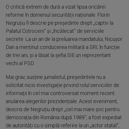
O critică extrem de dură a vizat lipsa oricărei
reforme în domeniul securității naționale. Florin
Negruțiu îl descrie pe președinte drept „captiv la
Palatul Cotroceni” și „încălecat” de serviciile
secrete. La un an de la preluarea mandatului, Nicușor
Dan a menținut conducerea militară a SRI, în funcție
de trei ani, și a lăsat la șefia SIE un reprezentant
vechi al PSD.
Mai grav, susține jurnalistul, președintele nu a
solicitat nicio investigație privind rolul serviciilor de
informații în cel mai controversat moment recent:
anularea alegerilor prezidențiale. Acest eveniment,
descris de Negruțiu drept „cel mai mare șoc pentru
democrația din România după 1989”, a fost expediat
de autorități cu o simplă referire la un „actor statal”,