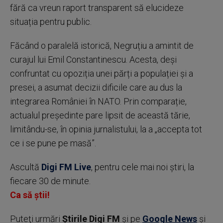
fără ca vreun raport transparent să elucideze
situația pentru public.
Făcând o paralelă istorică, Negruțiu a amintit de
curajul lui Emil Constantinescu. Acesta, deși
confruntat cu opoziția unei părți a populației și a
presei, a asumat decizii dificile care au dus la
integrarea României în NATO. Prin comparație,
actualul președinte pare lipsit de această tărie,
limitându-se, în opinia jurnalistului, la a „accepta tot
ce i se pune pe masă”.
Ascultă
Digi FM Live
, pentru cele mai noi știri, la
fiecare 30 de minute.
Ca să știi!
Puteţi urmări
Știrile Digi FM
şi pe
Google News
şi