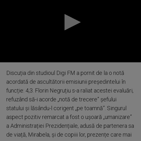
0
seconds
Discuția din studioul Digi FM a pornit de la o notă
of
0
acordată de ascultătorii emisiunii președintelui în
seconds
funcție: 4,3. Florin Negruțiu s-a raliat acestei evaluări,
refuzând să-i acorde „notă de trecere” șefului
statului și lăsându-l corigent „pe toamnă”. Singurul
aspect pozitiv remarcat a fost o ușoară „umanizare”
a Administrației Prezidențiale, adusă de partenera sa
de viață, Mirabela, și de copiii lor, prezențe care mai