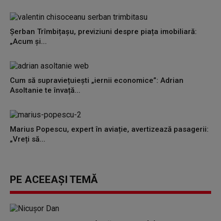
Șerban Trîmbițașu, previziuni despre piața imobiliară:
„Acum și...
Cum să supraviețuiești „iernii economice”: Adrian
Asoltanie te învață...
Marius Popescu, expert în aviație, avertizează pasagerii:
„Vreți să...
PE ACEEAȘI TEMĂ