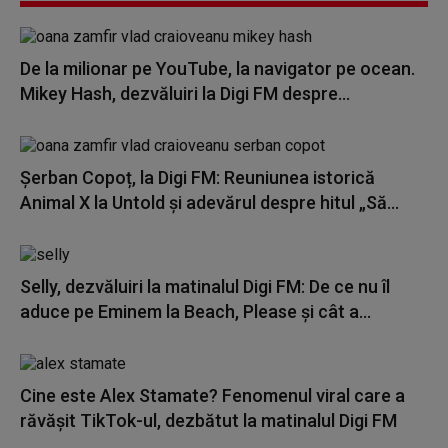
De la milionar pe YouTube, la navigator pe ocean.
Mikey Hash, dezvăluiri la Digi FM despre...
Șerban Copoț, la Digi FM: Reuniunea istorică
Animal X la Untold și adevărul despre hitul „Să...
Selly, dezvăluiri la matinalul Digi FM: De ce nu îl
aduce pe Eminem la Beach, Please și cât a...
Cine este Alex Stamate? Fenomenul viral care a
răvășit TikTok-ul, dezbătut la matinalul Digi FM