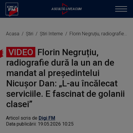
Acasa
Știri
Știri Interne
Florin Negruțiu, radiografie dură la un an de mandat al președintelui Nicușor Dan: „L-au încălecat serviciile. E fascinat de golanii clasei”
VIDEO
Florin Negruțiu,
radiografie dură la un an de
mandat al președintelui
Nicușor Dan: „L-au încălecat
serviciile. E fascinat de golanii
clasei”
Articol scris de
Digi FM
Data publicării:
19.05.2026 10:25