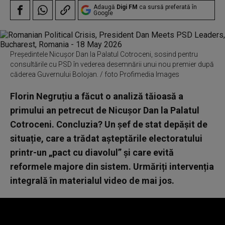
Adaugă
Digi FM
ca sursă preferată în
Google
Președintele Nicușor Dan la Palatul Cotroceni, sosind pentru
consultările cu PSD în vederea desemnării unui nou premier după
căderea Guvernului Bolojan. / foto Profimedia Images
Florin Negruțiu a făcut o analiză tăioasă a
primului an petrecut de Nicușor Dan la Palatul
Cotroceni. Concluzia? Un șef de stat depășit de
situație, care a trădat așteptările electoratului
printr-un „pact cu diavolul” și care evită
reformele majore din sistem. Urmăriți intervenția
integrală în materialul video de mai jos.