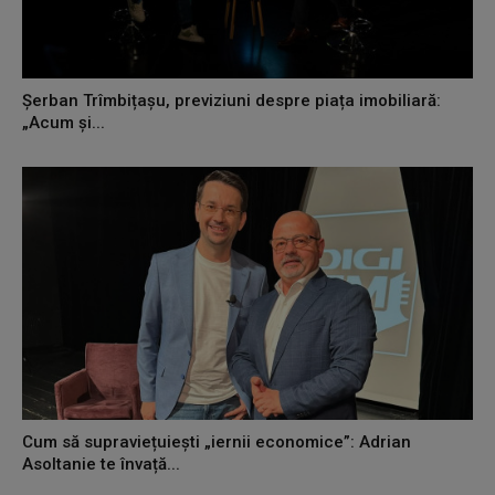
Șerban Trîmbițașu, previziuni despre piața imobiliară:
„Acum și...
Cum să supraviețuiești „iernii economice”: Adrian
Asoltanie te învață...