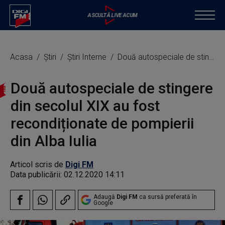
Acasa
Știri
Știri Interne
Două autospeciale de stingere din secolul XIX au fost recondiționate de pompierii din Alba Iulia
Două autospeciale de stingere
din secolul XIX au fost
recondiționate de pompierii
din Alba Iulia
Articol scris de
Digi FM
Data publicării:
02.12.2020 14:11
Adaugă
Digi FM
ca sursă preferată în
Google