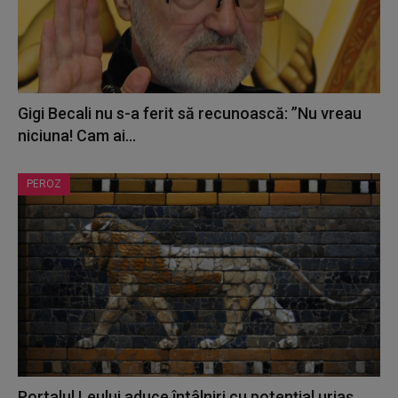
Gigi Becali nu s-a ferit să recunoască: ”Nu vreau
niciuna! Cam ai...
PEROZ
Portalul Leului aduce întâlniri cu potențial uriaș