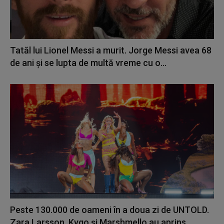
Tatăl lui Lionel Messi a murit. Jorge Messi avea 68
de ani și se lupta de multă vreme cu o...
Peste 130.000 de oameni în a doua zi de UNTOLD.
Zara Larsson, Kygo și Marshmello au aprins...