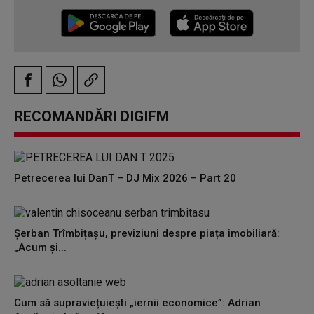
RECOMANDĂRI DIGIFM
Petrecerea lui DanT – DJ Mix 2026 – Part 20
Șerban Trîmbițașu, previziuni despre piața imobiliară:
„Acum și...
Cum să supraviețuiești „iernii economice”: Adrian