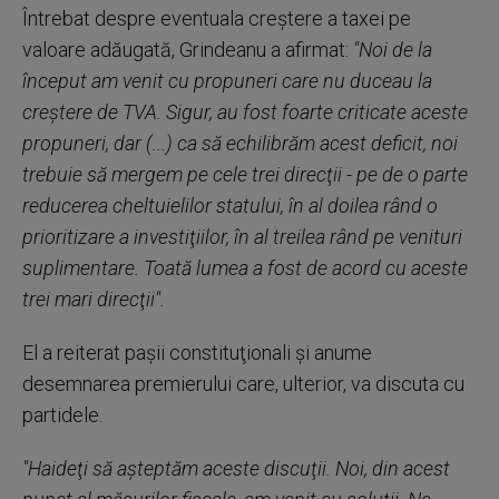
Întrebat despre eventuala creştere a taxei pe
valoare adăugată, Grindeanu a afirmat:
"Noi de la
început am venit cu propuneri care nu duceau la
creştere de TVA. Sigur, au fost foarte criticate aceste
propuneri, dar (...) ca să echilibrăm acest deficit, noi
trebuie să mergem pe cele trei direcţii - pe de o parte
reducerea cheltuielilor statului, în al doilea rând o
prioritizare a investiţiilor, în al treilea rând pe venituri
suplimentare. Toată lumea a fost de acord cu aceste
trei mari direcţii".
El a reiterat paşii constituţionali şi anume
desemnarea premierului care, ulterior, va discuta cu
partidele.
"Haideţi să aşteptăm aceste discuţii. Noi, din acest