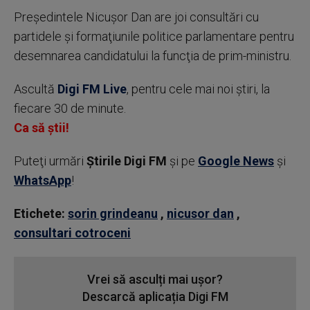
Preşedintele Nicuşor Dan are joi consultări cu
partidele şi formaţiunile politice parlamentare pentru
desemnarea candidatului la funcţia de prim-ministru.
Ascultă
Digi FM Live
, pentru cele mai noi știri, la
fiecare 30 de minute.
Ca să știi!
Puteţi urmări
Știrile Digi FM
şi pe
Google News
şi
WhatsApp
!
Etichete:
sorin grindeanu
,
nicusor dan
,
consultari cotroceni
Vrei să asculți mai ușor?
Descarcă aplicația Digi FM