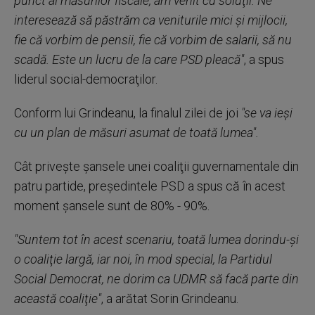
punct al măsurilor fiscale, am venit cu soluţii. Ne
interesează să păstrăm ca veniturile mici şi mijlocii,
fie că vorbim de pensii, fie că vorbim de salarii, să nu
scadă. Este un lucru de la care PSD pleacă"
, a spus
liderul social-democraţilor.
Conform lui Grindeanu, la finalul zilei de joi
"se va ieşi
cu un plan de măsuri asumat de toată lumea".
Cât priveşte şansele unei coaliţii guvernamentale din
patru partide, preşedintele PSD a spus că în acest
moment şansele sunt de 80% - 90%.
"Suntem tot în acest scenariu, toată lumea dorindu-şi
o coaliţie largă, iar noi, în mod special, la Partidul
Social Democrat, ne dorim ca UDMR să facă parte din
această coaliţie"
, a arătat Sorin Grindeanu.