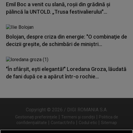
Emil Boc a venit cu slană, roșii din grădină și
pălincă la UNTOLD. „Trusa festivalierului"...
Bolojan, despre criza din energie: "O combinaţie de
decizii greşite, de schimbări de miniştri...
"În sfârșit, ești elegantă!" Loredana Groza, lăudată
de fani după ce a apărut într-o rochie...
Copyright © 2026 / DIGI ROMANIA S.A.
|
|
Gestionați preferințele
Termeni și condiții
Politica de
|
|
|
confidențialitate
Contact/Info
Codul etic
Sitemap