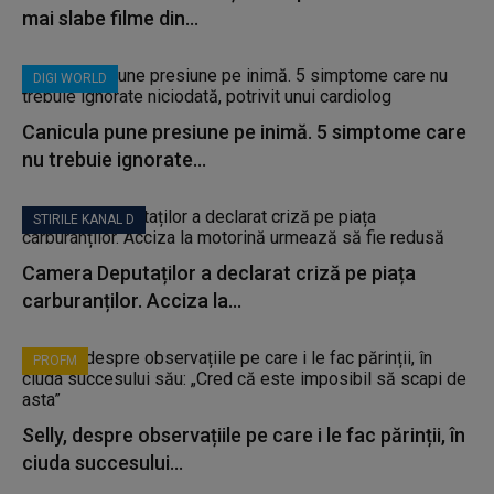
mai slabe filme din...
DIGI WORLD
Canicula pune presiune pe inimă. 5 simptome care
nu trebuie ignorate...
STIRILE KANAL D
Camera Deputaților a declarat criză pe piața
carburanților. Acciza la...
PROFM
Selly, despre observațiile pe care i le fac părinții, în
ciuda succesului...