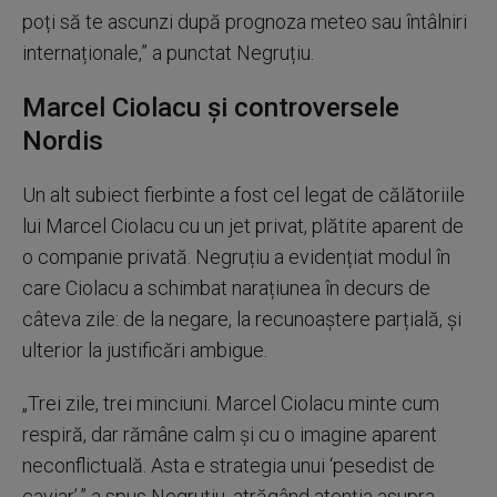
poți să te ascunzi după prognoza meteo sau întâlniri
internaționale,” a punctat Negruțiu.
Marcel Ciolacu și controversele
Nordis
Un alt subiect fierbinte a fost cel legat de călătoriile
lui Marcel Ciolacu cu un jet privat, plătite aparent de
o companie privată. Negruțiu a evidențiat modul în
care Ciolacu a schimbat narațiunea în decurs de
câteva zile: de la negare, la recunoaștere parțială, și
ulterior la justificări ambigue.
„Trei zile, trei minciuni. Marcel Ciolacu minte cum
respiră, dar rămâne calm și cu o imagine aparent
neconflictuală. Asta e strategia unui ‘pesedist de
caviar’,” a spus Negruțiu, atrăgând atenția asupra