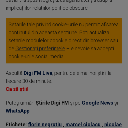
implicațiilor relațiilor politice obscure.
Setarile tale privind cookie-urile nu permit afisarea
continutul din aceasta sectiune. Poti actualiza
setarile modulelor coookie direct din browser sau
de
Gestionați preferințele
– e nevoie sa accepti
cookie-urile social media
Ascultă
Digi FM Live
, pentru cele mai noi știri, la
fiecare 30 de minute.
Ca să știi!
Puteţi urmări
Știrile Digi FM
şi pe
Google News
şi
WhatsApp
!
Etichete:
florin negrutiu
,
marcel ciolacu
,
nicolae