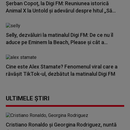
Șerban Copoț, la Digi FM: Reuniunea istorică
Animal X la Untold și adevărul despre hitul „Să...
Selly, dezvăluiri la matinalul Digi FM: De ce nu îl
aduce pe Eminem la Beach, Please și cât a...
Cine este Alex Stamate? Fenomenul viral care a
răvășit TikTok-ul, dezbătut la matinalul Digi FM
ULTIMELE ȘTIRI
Cristiano Ronaldo și Georgina Rodriguez, nuntă