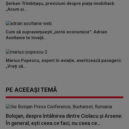
Șerban Trîmbițașu, previziuni despre piața imobiliară:
„Acum și...
Cum să supraviețuiești „iernii economice”: Adrian
Asoltanie te învață...
Marius Popescu, expert în aviație, avertizează pasagerii:
„Vreți să...
PE ACEEAȘI TEMĂ
Bolojan, despre întâlnirea dintre Ciolacu şi Arsene:
În general, eşti ceea ce faci, nu ceea ce...