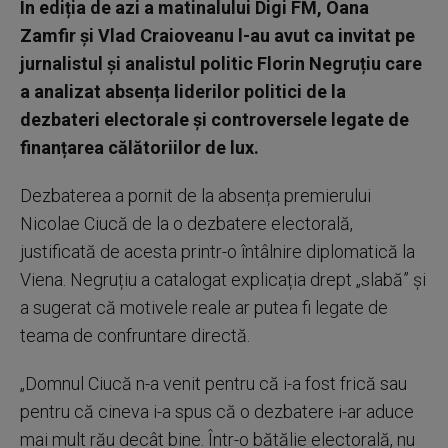
În ediția de azi a matinalului Digi FM, Oana
Zamfir și Vlad Craioveanu l-au avut ca invitat pe
jurnalistul și analistul politic Florin Negruțiu care
a analizat absența liderilor politici de la
dezbateri electorale și controversele legate de
finanțarea călătoriilor de lux.
Dezbaterea a pornit de la absența premierului
Nicolae Ciucă de la o dezbatere electorală,
justificată de acesta printr-o întâlnire diplomatică la
Viena. Negruțiu a catalogat explicația drept „slabă” și
a sugerat că motivele reale ar putea fi legate de
teama de confruntare directă.
„Domnul Ciucă n-a venit pentru că i-a fost frică sau
pentru că cineva i-a spus că o dezbatere i-ar aduce
mai mult rău decât bine. Într-o bătălie electorală, nu