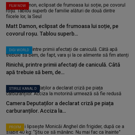
FILM NOW
Matt Damon, eclipsat de frumoasa lui soție, pe
covorul roșu. Tablou superb...
DIGI WORLD
Rinichii, printre primii afectați de caniculă. Câtă
apă trebuie să bem, de...
STIRILE KANAL D
Camera Deputaților a declarat criză pe piața
carburanților. Acciza la...
PROFM