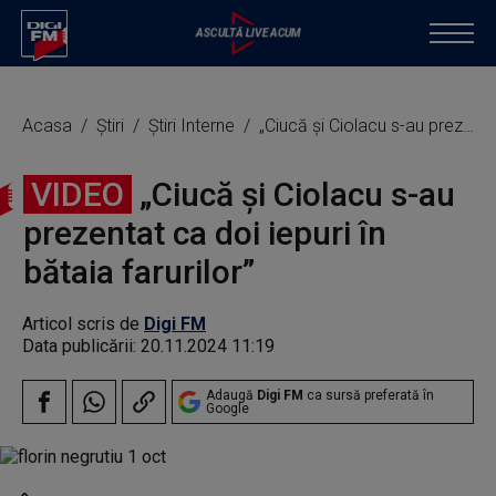
Acasa
Știri
Știri Interne
„Ciucă și Ciolacu s-au prezentat ca doi iepuri în bătaia farurilor”
VIDEO
„Ciucă și Ciolacu s-au
prezentat ca doi iepuri în
bătaia farurilor”
Articol scris de
Digi FM
Data publicării:
20.11.2024 11:19
Adaugă
Digi FM
ca sursă preferată în
Google