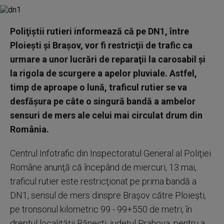
Poliţiştii rutieri informează că pe DN1, între
Ploieşti şi Braşov, vor fi restricţii de trafic ca
urmare a unor lucrări de reparaţii la carosabil şi
la rigola de scurgere a apelor pluviale. Astfel,
timp de aproape o lună, traficul rutier se va
desfăşura pe câte o singură bandă a ambelor
sensuri de mers ale celui mai circulat drum din
România.
Centrul Infotrafic din Inspectoratul General al Poliţiei
Române anunţă că începând de miercuri, 13 mai,
traficul rutier este restricţionat pe prima bandă a
DN1, sensul de mers dinspre Braşov către Ploieşti,
pe tronsonul kilometric 99 - 99+550 de metri, în
dreptul localităţii Băneşti, judeţul Prahova, pentru a