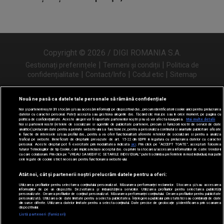
Copyright © 2026 / DIGI ROMANIA S.A.
|
|
Gestionați preferințele
Termeni și condiții
Politica de
|
|
|
confidențialitate
Contact/Info
Codul etic
Sitemap
Nouă ne pasă ca datele tale personale să rămână confidențiale
Noi și partenerii noștri
31
stocăm și/sau accesăm informații pe dispozitivul dvs., precum identificatorii cookie unici pentru prelucrarea
Urmărește-ne și pe
datelor cu caracter personal. Puteți accepta sau gestiona alegerile dvs. făcând clic mai jos sau în orice moment, pe pagina cu
politica de confidențialitate. Aceste alegeri vor fi raportate partenerilor noștri și nu vă vor afecta navigarea.
Mai multe detalii
Noi si partenerii nostri (retelele de socializare si agentiile de publicitate partenere, precum si furnizorii nostri de servicii de date
analitice) prelucram date pentru a permite website-ului sa functioneze, pentru a personaliza continutul si anunturile publicitare afisate
in functie de interesele si/sau profilul dvs., pentru a va oferi functionalitati aferente retelelor de socializare si pentru a analiza
traficul pe website. Beneficiati de drepturile prevazute de art. 15-22 din GDPR in legatura cu prelucrarea datelor cu caracter
personal. Aceste drepturi pot fi exercitate prin modalitatea indicata
aici
. Prin click pe “ACCEPT TOATE”, acceptati folosirea
tuturor Tehnologiilor de tip Cookie, care implica inclusiv acceptul dvs. cu privire la stocarea/accesarea informatiilor de catre Vendor-ii
cu care colaboram. Prin click pe “VREAU SA MODIFIC SETARILE INDIVIDUAL” puteti schimba preferintele in mod individual, mai putin
cele legate de cookie strict necesare pentru functionarea website-ului.
Atât noi, cât și partenerii noștri prelucrăm datele pentru a oferi:
Utilizarea profilurilor pentru selectarea conținutului personalizat. Măsurarea performanței reclamelor. Stocarea și/sau accesarea
informațiilor de pe un dispozitiv. Dezvoltarea și îmbunătățirea serviciilor. Utilizarea profilurilor pentru selectarea publicității
personalizate. Crearea profilurilor de conținut personalizat. Măsurarea performanței conținutului. Crearea profilurilor pentru publicitate
personalizată. Utilizarea de date limitate pentru a selecta publicitatea. Înțelegerea publicului prin statistici sau combinații de date
din surse diferite. Utilizarea datelor limitate pentru a selecta conținutul. Date precise de geolocație și identificarea prin scanarea
dispozitivului.
Listă parteneri (furnizori)