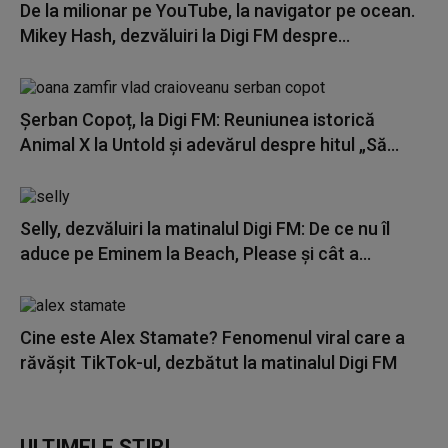
De la milionar pe YouTube, la navigator pe ocean.
Mikey Hash, dezvăluiri la Digi FM despre...
Șerban Copoț, la Digi FM: Reuniunea istorică
Animal X la Untold și adevărul despre hitul „Să...
Selly, dezvăluiri la matinalul Digi FM: De ce nu îl
aduce pe Eminem la Beach, Please și cât a...
Cine este Alex Stamate? Fenomenul viral care a
răvășit TikTok-ul, dezbătut la matinalul Digi FM
ULTIMELE ȘTIRI