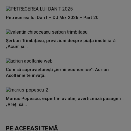
Petrecerea lui DanT – DJ Mix 2026 – Part 20
Șerban Trîmbițașu, previziuni despre piața imobiliară:
„Acum și...
Cum să supraviețuiești „iernii economice”: Adrian
Asoltanie te învață...
Marius Popescu, expert în aviație, avertizează pasagerii:
„Vreți să...
PE ACEEAȘI TEMĂ