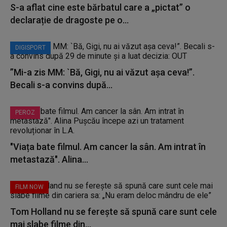
S-a aflat cine este bărbatul care a „pictat” o
declarație de dragoste pe o...
DIGISPORT
”Mi-a zis MM: `Bă, Gigi, nu ai văzut așa ceva!”.
Becali s-a convins după...
PEROZ
"Viața bate filmul. Am cancer la sân. Am intrat în
metastază". Alina...
FILM NOW
Tom Holland nu se ferește să spună care sunt cele
mai slabe filme din...