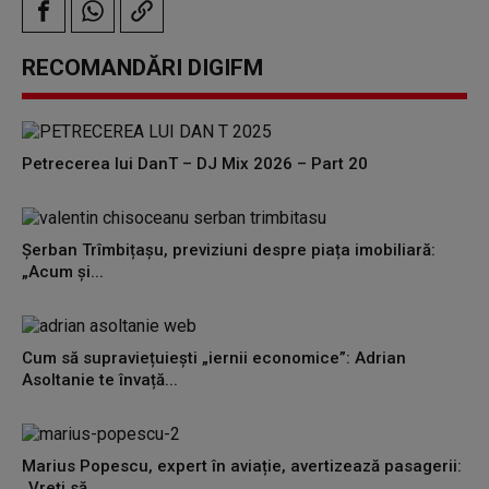
RECOMANDĂRI DIGIFM
Petrecerea lui DanT – DJ Mix 2026 – Part 20
Șerban Trîmbițașu, previziuni despre piața imobiliară:
„Acum și...
Cum să supraviețuiești „iernii economice”: Adrian
Asoltanie te învață...
Marius Popescu, expert în aviație, avertizează pasagerii:
„Vreți să...