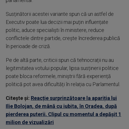
parlamentar.
Susținătorii acestei variante spun că un astfel de
Executiv poate lua decizii mai puțin influențate
politic, aduce specialiști în ministere, reduce
conflictele dintre partide, crește încrederea publică
în perioade de criză.
Pe de altă parte, criticii spun că tehnocrații nu au
legitimitatea votului popular, lipsa susținerii politice
poate bloca reformele, miniștrii fără experiență
politică pot avea dificultăți în relația cu Parlamentul.
Citește și:
Reacție surprinzătoare la apariția lui
Ilie Bolojan, de mână cu iubita, în Oradea, după
pierderea puterii. Clipul cu momentul a depășit 1
milion de vizualizări