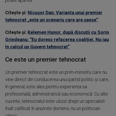
poate apărea.
Citește și:
Nicuşor Dan: Varianta unui premier
tehnocrat „este un scenariu care are şanse”
Citește și:
Kelemen Hunor, după discuții cu Sorin
Grindeanu: “Eu doresc refacerea coaliției. Nu iau
în calcul un Guvern tehnocrat”
Ce este un premier tehnocrat
Un premier tehnocrat este un prim-ministru care nu
vine direct din conducerea unui partid politic și care,
în general, este ales pentru experiența sa
profesională, administrativă sau economică. Cu alte
cuvinte, tehnocratul este văzut drept un specialist
înalt calificat în anumite domenii, nu un politician
clasic.