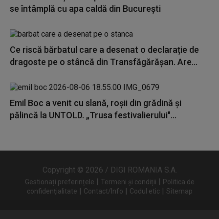
se întâmplă cu apa caldă din București
Ce riscă bărbatul care a desenat o declarație de
dragoste pe o stâncă din Transfăgărășan. Are...
Emil Boc a venit cu slană, roșii din grădină și
pălincă la UNTOLD. „Trusa festivalierului"...
Copyright © 2026 / DIGI ROMANIA S.A.
|
|
Gestionați preferințele
Termeni și condiții
Politica de
|
|
|
confidențialitate
Contact/Info
Codul etic
Sitemap