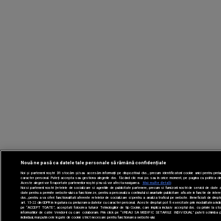
Nouă ne pasă ca datele tale personale să rămână confidențiale
Noi și partenerii noștri
31
stocăm și/sau accesăm informații pe dispozitivul dvs., precum identificatorii cookie unici pentru prel
caracter personal. Puteți accepta sau gestiona alegerile dvs. făcând clic mai jos sau în orice moment, pe pagina cu politica de 
Aceste alegeri vor fi raportate partenerilor noștri și nu vă vor afecta navigarea.
Mai multe detalii
Noi si partenerii nostri (retelele de socializare si agentiile de publicitate partenere, precum si furnizorii nostri de servicii de date a
date pentru a permite website-ului sa functioneze, pentru a personaliza continutul si anunturile publicitare afisate in functie de interes
dvs., pentru a va oferi functionalitati aferente retelelor de socializare si pentru a analiza traficul pe website. Beneficiati de drep
art. 15-22 din GDPR in legatura cu prelucrarea datelor cu caracter personal. Aceste drepturi pot fi exercitate prin modalitatea ind
pe “ACCEPT TOATE”, acceptati folosirea tuturor Tehnologiilor de tip Cookie, care implica inclusiv acceptul dvs. cu privire la 
informatiilor de catre Vendor-ii cu care colaboram. Prin click pe “VREAU SA MODIFIC SETARILE INDIVIDUAL” puteti schimba pr
individual, mai putin cele legate de cookie strict necesare pentru functionarea website-ului.