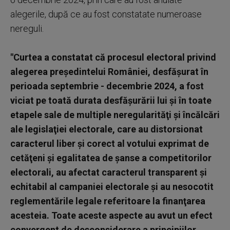
alegerile, după ce au fost constatate numeroase
nereguli.
"Curtea a constatat că procesul electoral privind
alegerea preşedintelui României, desfăşurat în
perioada septembrie - decembrie 2024, a fost
viciat pe toată durata desfăşurării lui şi în toate
etapele sale de multiple neregularităţi şi încălcări
ale legislaţiei electorale, care au distorsionat
caracterul liber şi corect al votului exprimat de
cetăţeni şi egalitatea de şanse a competitorilor
electorali, au afectat caracterul transparent şi
echitabil al campaniei electorale şi au nesocotit
reglementările legale referitoare la finanţarea
acesteia. Toate aceste aspecte au avut un efect
convergent de desconsiderare a principiilor