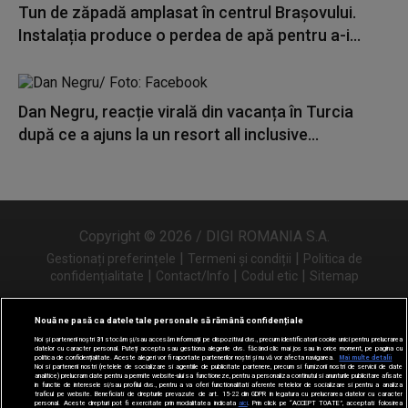
Tun de zăpadă amplasat în centrul Brașovului.
Instalația produce o perdea de apă pentru a-i...
Dan Negru, reacție virală din vacanța în Turcia
după ce a ajuns la un resort all inclusive...
Copyright © 2026 / DIGI ROMANIA S.A.
|
|
Gestionați preferințele
Termeni și condiții
Politica de
|
|
|
confidențialitate
Contact/Info
Codul etic
Sitemap
Nouă ne pasă ca datele tale personale să rămână confidențiale
Noi și partenerii noștri
31
stocăm și/sau accesăm informații pe dispozitivul dvs., precum identificatorii cookie unici pentru prelucrarea
Urmărește-ne și pe
datelor cu caracter personal. Puteți accepta sau gestiona alegerile dvs. făcând clic mai jos sau în orice moment, pe pagina cu
politica de confidențialitate. Aceste alegeri vor fi raportate partenerilor noștri și nu vă vor afecta navigarea.
Mai multe detalii
Noi si partenerii nostri (retelele de socializare si agentiile de publicitate partenere, precum si furnizorii nostri de servicii de date
analitice) prelucram date pentru a permite website-ului sa functioneze, pentru a personaliza continutul si anunturile publicitare afisate
in functie de interesele si/sau profilul dvs., pentru a va oferi functionalitati aferente retelelor de socializare si pentru a analiza
traficul pe website. Beneficiati de drepturile prevazute de art. 15-22 din GDPR in legatura cu prelucrarea datelor cu caracter
personal. Aceste drepturi pot fi exercitate prin modalitatea indicata
aici
. Prin click pe “ACCEPT TOATE”, acceptati folosirea