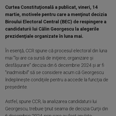
Curtea Constituţională a publicat, vineri, 14
martie, motivele pentru care a menţinut decizia
Biroului Electoral Central (BEC) de respingere a
candidaturii lui Călin Georgescu la alegerile
prezidenţiale organizate în luna mai.
În esenţă, CCR spune că procesul electoral din luna
mai "îşi are ca sursă de iniţiere, organizare şi
desfăşurare" decizia din 6 decembrie 2024 şi ar fi
"inadmisibil" să se considere acum că Georgescu
îndeplineşte condiţiile pentru a accede la funcţia de
preşedinte.
Astfel, spune CCR, la analizarea candidaturii lui
Georgescu, trebuie ţinut seama de decizia Curţii din
6 decembrie 2024, prin care au fost anulate