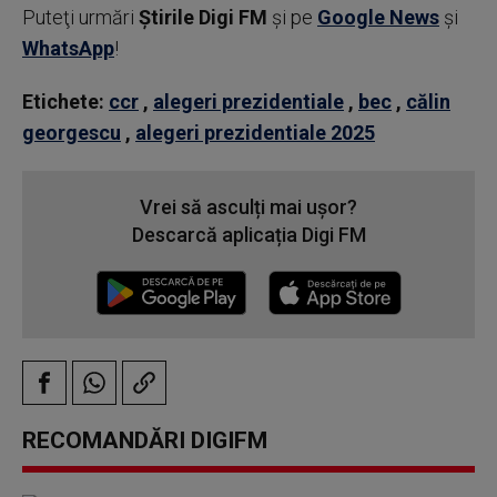
Puteţi urmări
Știrile Digi FM
şi pe
Google News
şi
WhatsApp
!
Etichete:
ccr
,
alegeri prezidentiale
,
bec
,
călin
georgescu
,
alegeri prezidentiale 2025
Vrei să asculți mai ușor?
Descarcă aplicația Digi FM
RECOMANDĂRI DIGIFM