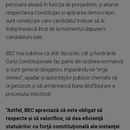
persoana aleasă în funcţia de preşedinte, şi anume
respectarea Constituţiei şi apărarea democraţiei,
sunt condiţii pe care candidatul trebuie să le
îndeplinească încă de la momentul depunerii
candidaturii sale.
BEC mai sublinia că atât deciziile, cât şi hotărârile
Curţii Constituţionale fac parte din ordinea normativă
şi sunt general obligatorii, impunându-se "erga
omnes", aşadar şi autorităţilor publice chemate să
organizeze şi să urmărească buna desfăşurare a
procesului electoral.
"Astfel, BEC apreciază că este obligat să
respecte şi să valorifice, să dea eficienţă
statuărilor cu forţă constituţională ale instanţei