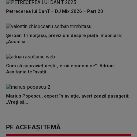
Petrecerea lui DanT – DJ Mix 2026 – Part 20
Șerban Trîmbițașu, previziuni despre piața imobiliară:
„Acum și...
Cum să supraviețuiești „iernii economice”: Adrian
Asoltanie te învață...
Marius Popescu, expert în aviație, avertizează pasagerii:
„Vreți să...
PE ACEEAȘI TEMĂ