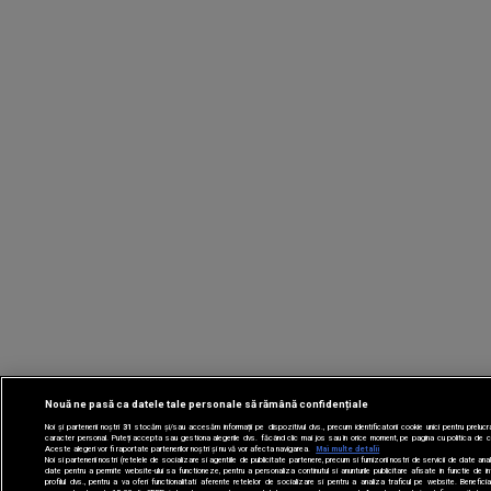
Nouă ne pasă ca datele tale personale să rămână confidențiale
Noi și partenerii noștri
31
stocăm și/sau accesăm informații pe dispozitivul dvs., precum identificatorii cookie unici pentru prelucr
caracter personal. Puteți accepta sau gestiona alegerile dvs. făcând clic mai jos sau în orice moment, pe pagina cu politica de co
Aceste alegeri vor fi raportate partenerilor noștri și nu vă vor afecta navigarea.
Mai multe detalii
Noi si partenerii nostri (retelele de socializare si agentiile de publicitate partenere, precum si furnizorii nostri de servicii de date ana
date pentru a permite website-ului sa functioneze, pentru a personaliza continutul si anunturile publicitare afisate in functie de i
profilul dvs., pentru a va oferi functionalitati aferente retelelor de socializare si pentru a analiza traficul pe website. Beneficia