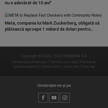
nu e adevărat de 10 ani"
Meta, compania lui Mark Zuckerberg, obligată să
plătească aproape 1 miliard de dolari pentru...
Copyright © 2026 / DIGI ROMANIA S.A.
|
|
Gestionați preferințele
Termeni și condiții
Politica de
|
|
|
confidențialitate
Contact/Info
Codul etic
Sitemap
Urmărește-ne și pe