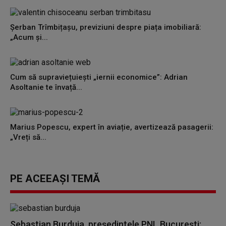
Șerban Trîmbițașu, previziuni despre piața imobiliară:
„Acum și...
Cum să supraviețuiești „iernii economice”: Adrian
Asoltanie te învață...
Marius Popescu, expert în aviație, avertizează pasagerii:
„Vreți să...
PE ACEEAȘI TEMĂ
Sebastian Burduja, președintele PNL București: