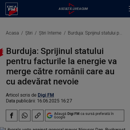
Acasa
Știri
Știri Interne
Burduja: Sprijinul statului pentru facturile la energie va merge către românii care au cu adevărat nevoie
Burduja: Sprijinul statului
pentru facturile la energie va
merge către românii care au
cu adevărat nevoie
Articol scris de
Digi FM
Data publicării:
16.06.2025 16:27
Adaugă
Digi FM
ca sursă preferată în
Google