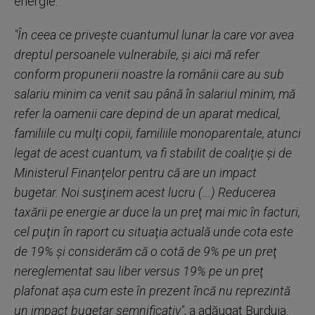
energie.
"În ceea ce priveşte cuantumul lunar la care vor avea
dreptul persoanele vulnerabile, şi aici mă refer
conform propunerii noastre la românii care au sub
salariu minim ca venit sau până în salariul minim, mă
refer la oamenii care depind de un aparat medical,
familiile cu mulţi copii, familiile monoparentale, atunci
legat de acest cuantum, va fi stabilit de coaliţie şi de
Ministerul Finanţelor pentru că are un impact
bugetar. Noi susţinem acest lucru (...) Reducerea
taxării pe energie ar duce la un preţ mai mic în facturi,
cel puţin în raport cu situaţia actuală unde cota este
de 19% şi considerăm că o cotă de 9% pe un preţ
nereglementat sau liber versus 19% pe un preţ
plafonat aşa cum este în prezent încă nu reprezintă
un impact bugetar semnificativ"
, a adăugat Burduja.