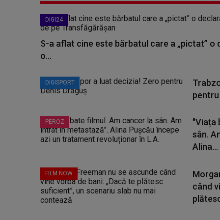
DIGI24
S-a aflat cine este bărbatul care a „pictat” o
o...
Trabzo
DIGISPORT
pentru
"Viața 
PEROZ
sân. A
Alina...
Morgan
FILM NOW
când v
plătesc