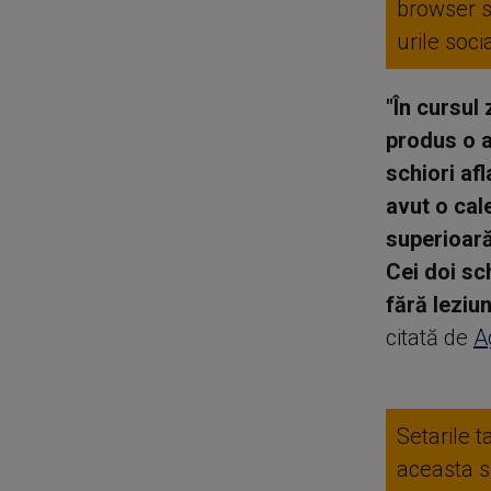
browser 
urile soc
"În cursul 
produs o a
schiori af
avut o cal
superioară
Cei doi sc
fără leziun
citată de
A
Setarile t
aceasta se