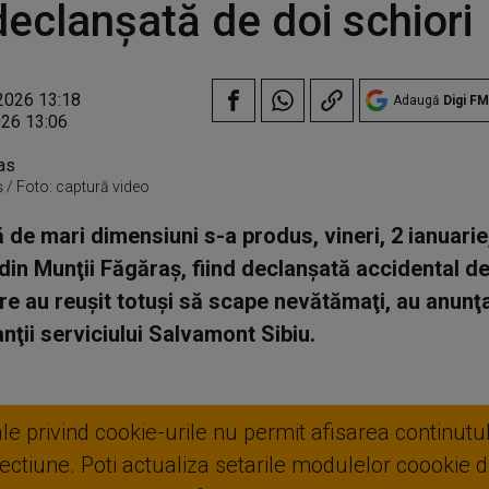
declanșată de doi schiori
2026 13:18
Adaugă
Digi FM
026 13:06
 / Foto: captură video
 de mari dimensiuni s-a produs, vineri, 2 ianuarie
din Munţii Făgăraş, fiind declanşată accidental de
are au reuşit totuşi să scape nevătămaţi, au anunţ
nţii serviciului Salvamont Sibiu.
ale privind cookie-urile nu permit afisarea continutul
ctiune. Poti actualiza setarile modulelor coookie di