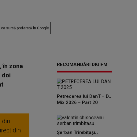
ca sursă preferată în Google
RECOMANDĂRI DIGIFM
, în zona
 doi
at
Petrecerea lui DanT – DJ
Mix 2026 – Part 20
 din
rect din
Șerban Trîmbițașu,