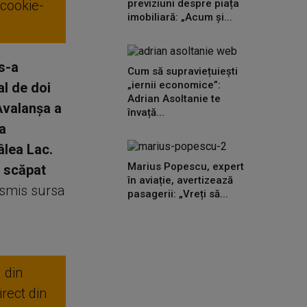
 cookie-
previziuni despre piața
imobiliară: „Acum și...
 s-a
Cum să supraviețuiești
„iernii economice”:
l de doi
Adrian Asoltanie te
Avalanşa a
învață...
a
âlea Lac.
Marius Popescu, expert
u scăpat
în aviație, avertizează
nsmis sursa
pasagerii: „Vreți să...
 din
rect din