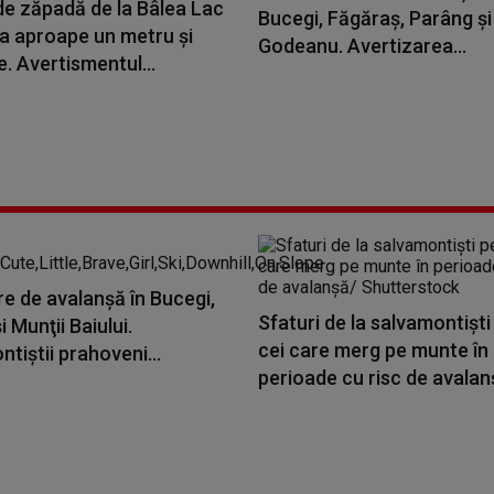
de zăpadă de la Bâlea Lac
Bucegi, Făgăraş, Parâng şi
la aproape un metru şi
Godeanu. Avertizarea...
. Avertismentul...
e de avalanşă în Bucegi,
Sfaturi de la salvamontiști
i Munţii Baiului.
cei care merg pe munte în
tiştii prahoveni...
perioade cu risc de avalan