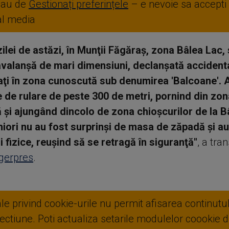
sau de
Gestionați preferințele
– e nevoie sa accepti
ial media
zilei de astăzi, în Munţii Făgăraş, zona Bâlea Lac,
valanşă de mari dimensiuni, declanşată accidenta
laţi în zona cunoscută sub denumirea 'Balcoane'. 
e de rulare de peste 300 de metri, pornind din zon
 şi ajungând dincolo de zona chioşcurilor de la B
hiori nu au fost surprinşi de masa de zăpadă şi a
i fizice, reuşind să se retragă în siguranţă"
, a tra
gerpres
.
ale privind cookie-urile nu permit afisarea continutul
ctiune. Poti actualiza setarile modulelor coookie di