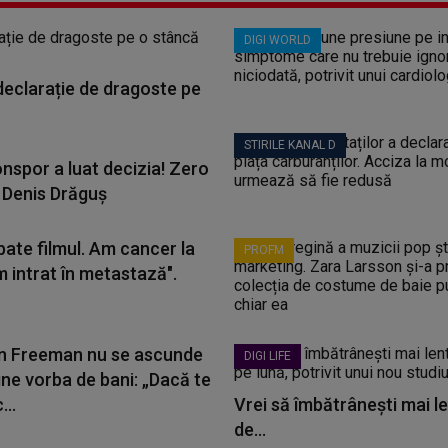
DIGI WORLD
 declarație de dragoste pe
STIRILE KANAL D
nspor a luat decizia! Zero
 Denis Drăguș
bate filmul. Am cancer la
PROFM
m intrat în metastază".
 Freeman nu se ascunde
DIGI LIFE
ine vorba de bani: „Dacă te
...
Vrei să îmbătrânești mai le
de...