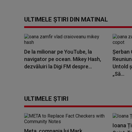
ULTIMELE ȘTIRI DIN MATINAL
De la milionar pe YouTube, la
Șerban C
navigator pe ocean. Mikey Hash,
Reuniune
dezvăluiri la Digi FM despre...
Untold ș
„Să...
ULTIMELE ȘTIRI
Ioana Ți
Meta, compania lui Mark