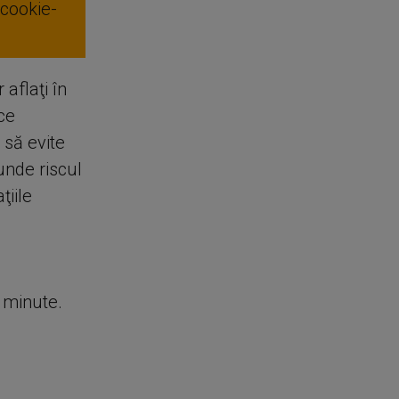
 cookie-
aflaţi în
ce
 să evite
unde riscul
ţiile
e minute.