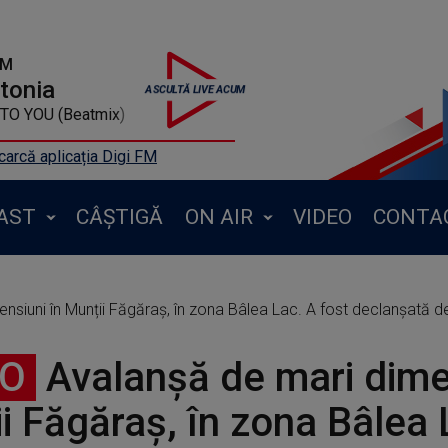
FM
ntonia
TO YOU (Beatmix)
arcă aplicația Digi FM
AST
CÂȘTIGĂ
ON AIR
VIDEO
CONTA
nsiuni în Munții Făgăraș, în zona Bâlea Lac. A fost declanșată de
EO
Avalanșă de mari dime
i Făgăraș, în zona Bâlea 