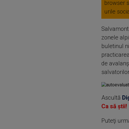
browser 
urile soc
Salvamontiş
zonele alpi
buletinul n
practicarea
de avalanşă
salvatorilo
Ascultă
Di
Ca să știi!
Puteţi urm