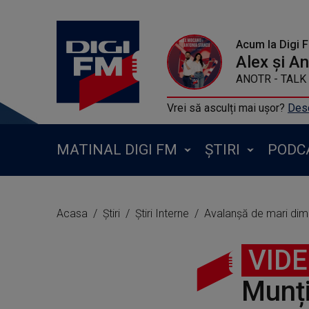
Acum la Digi 
Alex și A
ANOTR - TALK 
Vrei să asculți mai ușor?
Desc
MATINAL DIGI FM
ȘTIRI
PODC
Acasa
Știri
Știri Interne
Avalanșă de mari dime
VID
Munți