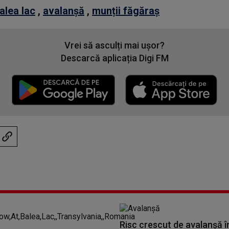
alea lac
,
avalanșă
,
munții făgăraș
Vrei să asculți mai ușor?
Descarcă aplicația Digi FM
Risc crescut de avalanşă î