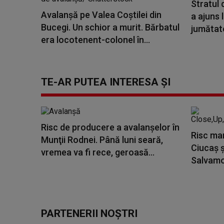
Stratul 
Avalanşă pe Valea Coştilei din
a ajuns 
Bucegi. Un schior a murit. Bărbatul
jumătate
era locotenent-colonel în...
TE-AR PUTEA INTERESA ȘI
Risc de producere a avalanşelor în
Risc mar
Munţii Rodnei. Până luni seară,
Ciucaş ş
vremea va fi rece, geroasă...
Salvamon
PARTENERII NOȘTRI