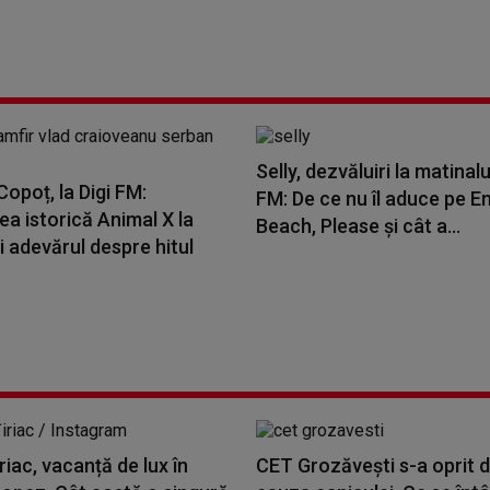
Selly, dezvăluiri la matinalu
opoț, la Digi FM:
FM: De ce nu îl aduce pe E
a istorică Animal X la
Beach, Please și cât a...
i adevărul despre hitul
riac, vacanță de lux în
CET Grozăvești s-a oprit d