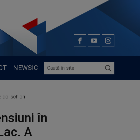
CT
NEWSIC
 doi schiori
nsiuni în
Lac. A