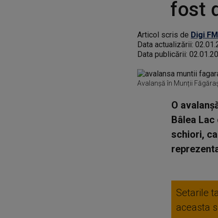
fost 
Articol scris de
Digi FM
Data actualizării:
02.01.
Data publicării:
02.01.2
Avalanșă în Munții Făgăraș
O avalanşă
Bâlea Lac 
schiori, c
reprezenta
Setarile t
aceasta se