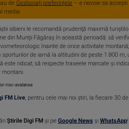
sau de
Gestionați preferințele
– e nevoie sa accepti
ial media
tii sibieni le recomandă prudenţă maximă turiştilor 
ne din Munţii Făgăraş în această perioadă: să verifi
ivometeorologic înainte de orice activitate montană;
 sporturilor de iarnă la altitudini de peste 1.800 m, 
 este ridicat; să respecte traseele marcate şi indica
r montani.
gi FM Live
, pentru cele mai noi știri, la fiecare 30 d
ări
Știrile Digi FM
şi pe
Google News
şi
WhatsApp
!