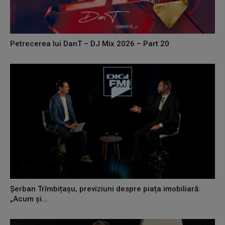
Petrecerea lui DanT – DJ Mix 2026 – Part 20
Șerban Trîmbițașu, previziuni despre piața imobiliară:
„Acum și...