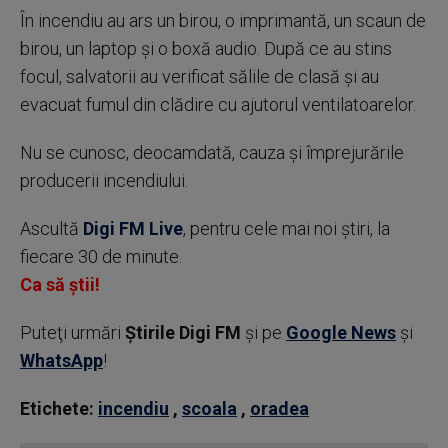
În incendiu au ars un birou, o imprimantă, un scaun de
birou, un laptop şi o boxă audio. După ce au stins
focul, salvatorii au verificat sălile de clasă şi au
evacuat fumul din clădire cu ajutorul ventilatoarelor.
Nu se cunosc, deocamdată, cauza şi împrejurările
producerii incendiului.
Ascultă
Digi FM Live
, pentru cele mai noi știri, la
fiecare 30 de minute.
Ca să știi!
Puteţi urmări
Știrile Digi FM
şi pe
Google News
şi
WhatsApp
!
Etichete:
incendiu
,
scoala
,
oradea