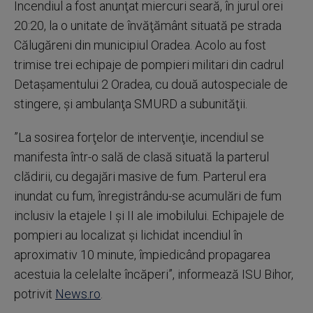
Incendiul a fost anunţat miercuri seară, în jurul orei
20:20, la o unitate de învăţământ situată pe strada
Călugăreni din municipiul Oradea. Acolo au fost
trimise trei echipaje de pompieri militari din cadrul
Detaşamentului 2 Oradea, cu două autospeciale de
stingere, şi ambulanţa SMURD a subunităţii.
”La sosirea forţelor de intervenţie, incendiul se
manifesta într-o sală de clasă situată la parterul
clădirii, cu degajări masive de fum. Parterul era
inundat cu fum, înregistrându-se acumulări de fum
inclusiv la etajele I şi II ale imobilului. Echipajele de
pompieri au localizat şi lichidat incendiul în
aproximativ 10 minute, împiedicând propagarea
acestuia la celelalte încăperi”, informează ISU Bihor,
potrivit
News.ro
.