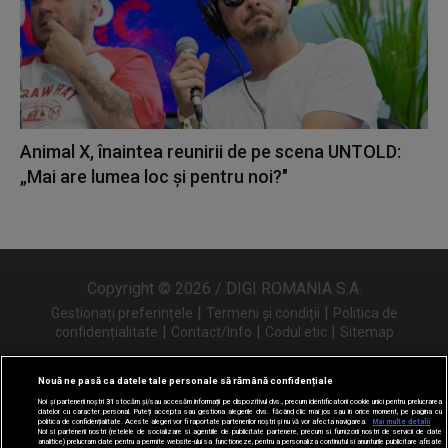
Animal X, înaintea reunirii de pe scena UNTOLD:
„Mai are lumea loc și pentru noi?"
Copyright © 2026 / DIGI ROMANIA S.A.
|
|
Gestionați preferințele
Termeni și condiții
Politica de
|
|
|
confidențialitate
Contact/Info
Codul etic
Sitemap
Nouă ne pasă ca datele tale personale să rămână confidențiale
Noi și partenerii noștri
31
stocăm și/sau accesăm informații pe dispozitivul dvs., precum identificatorii cookie unici pentru prelucrarea
Urmărește-ne și pe
datelor cu caracter personal. Puteți accepta sau gestiona alegerile dvs. făcând clic mai jos sau în orice moment, pe pagina cu
politica de confidențialitate. Aceste alegeri vor fi raportate partenerilor noștri și nu vă vor afecta navigarea.
Mai multe detalii
Noi si partenerii nostri (retelele de socializare si agentiile de publicitate partenere, precum si furnizorii nostri de servicii de date
analitice) prelucram date pentru a permite website-ului sa functioneze, pentru a personaliza continutul si anunturile publicitare afisate