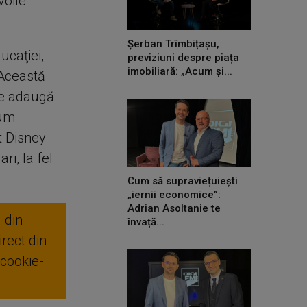
voile
Șerban Trîmbițașu,
ucaţiei,
previziuni despre piața
imobiliară: „Acum și...
 Această
 se adaugă
cum
t Disney
i, la fel
Cum să supraviețuiești
„iernii economice”:
Adrian Asoltanie te
 din
învață...
rect din
 cookie-