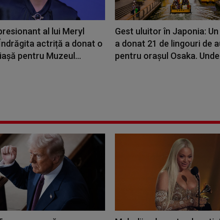
resionant al lui Meryl
Gest uluitor în Japonia: U
Îndrăgita actriță a donat o
a donat 21 de lingouri de a
așă pentru Muzeul...
pentru orașul Osaka. Unde 