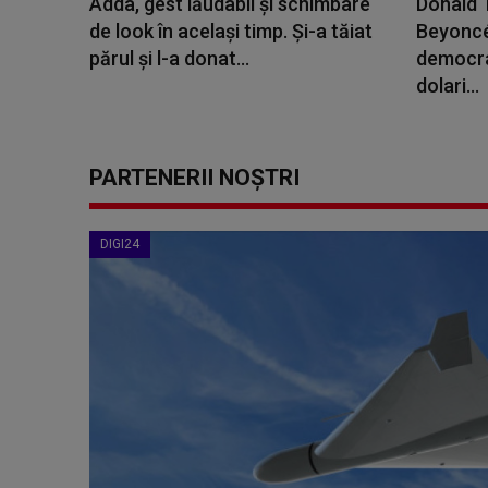
Adda, gest lăudabil și schimbare
Donald 
de look în același timp. Și-a tăiat
Beyoncé 
părul și l-a donat...
democra
dolari...
PARTENERII NOȘTRI
DIGI24