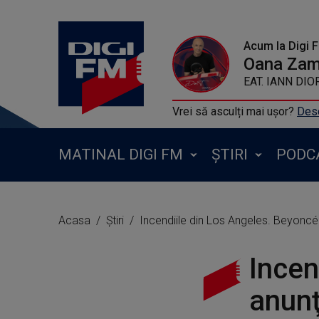
Acum la Digi 
Oana Zamf
24KGOLDN FEAT. 
Vrei să asculți mai ușor?
Desc
MATINAL DIGI FM
ȘTIRI
PODC
Acasa
Știri
Incendiile din Los Angeles. Beyoncé 
Incen
anunţ