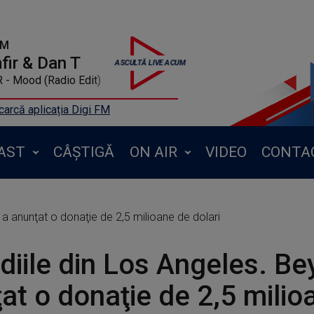
FM
ir & Dan T
IANN DIOR - Mood (Radio Edit)
arcă aplicația Digi FM
AST
CÂȘTIGĂ
ON AIR
VIDEO
CONTA
a anunţat o donaţie de 2,5 milioane de dolari
diile din Los Angeles. B
at o donaţie de 2,5 milio