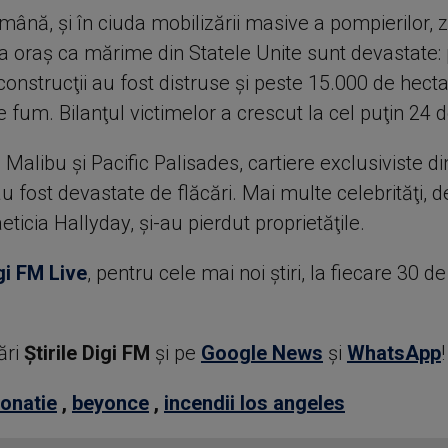
ână, şi în ciuda mobilizării masive a pompierilor, z
ea oraş ca mărime din Statele Unite sunt devastate:
onstrucţii au fost distruse şi peste 15.000 de hecta
 fum. Bilanţul victimelor a crescut la cel puţin 24 d
Malibu şi Pacific Palisades, cartiere exclusiviste di
 au fost devastate de flăcări. Mai multe celebrităţi, d
aeticia Hallyday, şi-au pierdut proprietăţile.
gi FM Live
, pentru cele mai noi știri, la fiecare 30 d
ări
Știrile Digi FM
şi pe
Google News
şi
WhatsApp
!
onatie
,
beyonce
,
incendii los angeles