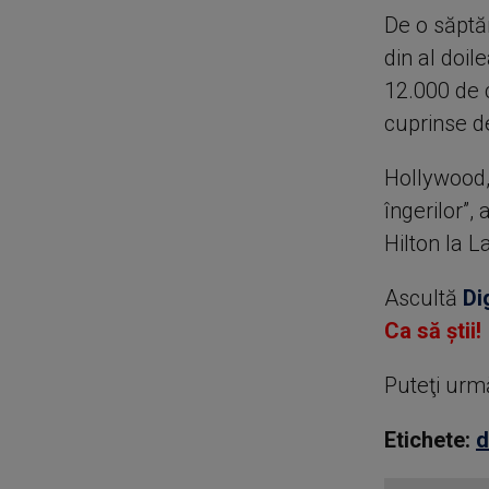
De o săptăm
din al doil
12.000 de c
cuprinse de
Hollywood, 
îngerilor”,
Hilton la L
Ascultă
Di
Ca să știi!
Puteţi urm
Etichete:
d