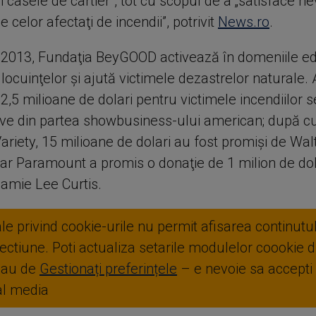
 şi casele de cartier”, tot cu scopul de a „satisface ne
e celor afectaţi de incendii”, potrivit
News.ro
.
 2013, Fundaţia BeyGOOD activează în domeniile ed
i locuinţelor şi ajută victimele dezastrelor naturale.
2,5 milioane de dolari pentru victimele incendiilor
iative din partea showbusiness-ului american; după 
riety, 15 milioane de dolari au fost promişi de Wal
ar Paramount a promis o donaţie de 1 milion de dolar
Jamie Lee Curtis.
ale privind cookie-urile nu permit afisarea continutul
ctiune. Poti actualiza setarile modulelor coookie di
sau de
Gestionați preferințele
– e nevoie sa accepti
ial media