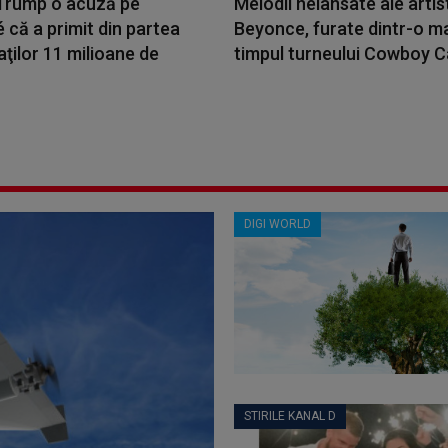
Trump o acuză pe
Melodii nelansate ale artis
că a primit din partea
Beyonce, furate dintr-o ma
ţilor 11 milioane de
timpul turneului Cowboy C
DIGI WORLD
STIRILE KANAL D