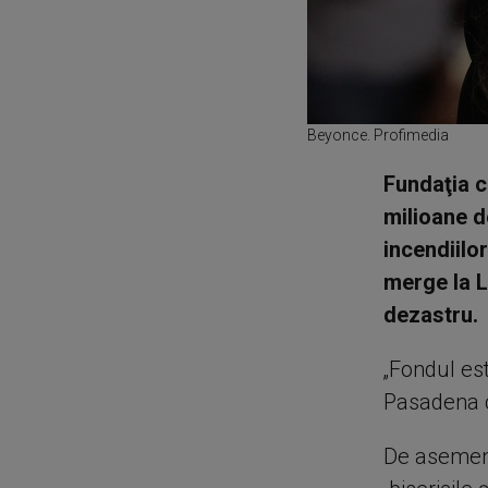
Beyonce. Profimedia
Fundaţia c
milioane d
incendiilo
merge la L
dezastru.
„Fondul est
Pasadena c
De asemenea