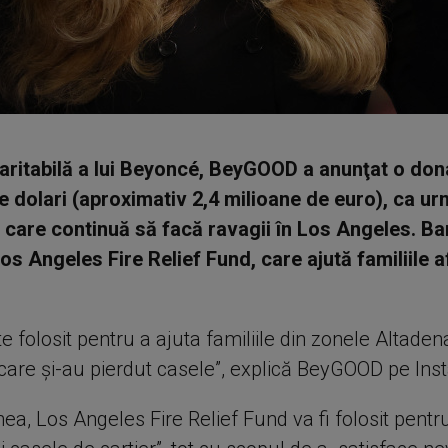
aritabilă a lui Beyoncé, BeyGOOD a anunţat o dona
e dolari (aproximativ 2,4 milioane de euro), ca ur
r care continuă să facă ravagii în Los Angeles. Ba
os Angeles Fire Relief Fund, care ajută familiile 
e folosit pentru a ajuta familiile din zonele Altadena
are şi-au pierdut casele”, explică BeyGOOD pe Ins
, Los Angeles Fire Relief Fund va fi folosit pentru 