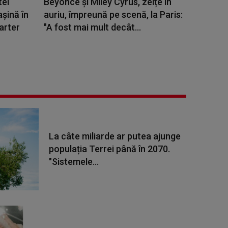
tei
Beyonce și Miley Cyrus, zeițe în
şină în
auriu, împreună pe scenă, la Paris:
arter
"A fost mai mult decât...
La câte miliarde ar putea ajunge
populația Terrei până în 2070.
"Sistemele...