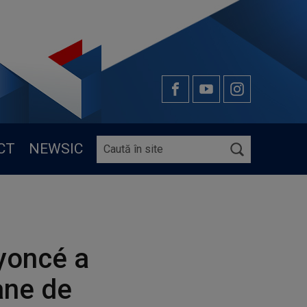
CT
NEWSIC
eyoncé a
ane de