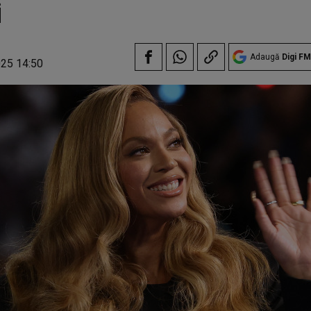
i
Adaugă
Digi FM
025 14:50