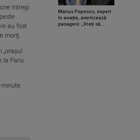
one întregi
Marius Popescu, expert
 peste
în aviație, avertizează
pasagerii: „Vreți să...
re au fost
e morţi.
n „oraşul
e la Paris
e minute.