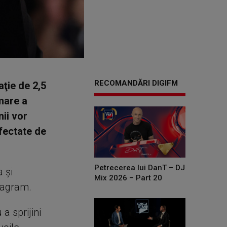
RECOMANDĂRI DIGIFM
ţie de 2,5
mare a
nii vor
afectate de
Petrecerea lui DanT – DJ
 şi
Mix 2026 – Part 20
tagram.
a sprijini