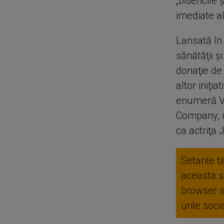
„bisericile
imediate al
Lansată în
sănătăţii ş
donaţie de 
altor iniţ
enumeră Va
Company, i
ca actriţa 
Setarile t
aceasta se
browser 
urile soc