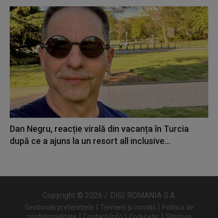
Dan Negru, reacție virală din vacanța în Turcia
după ce a ajuns la un resort all inclusive...
Copyright © 2026 / DIGI ROMANIA S.A.
|
|
Gestionați preferințele
Termeni și condiții
Politica de
|
|
|
confidențialitate
Contact/Info
Codul etic
Sitemap