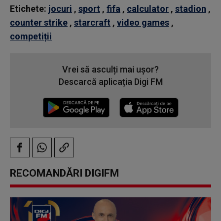
Etichete:
jocuri
,
sport
,
fifa
,
calculator
,
stadion
,
counter strike
,
starcraft
,
video games
,
competiții
Vrei să asculți mai ușor?
Descarcă aplicația Digi FM
RECOMANDĂRI DIGIFM