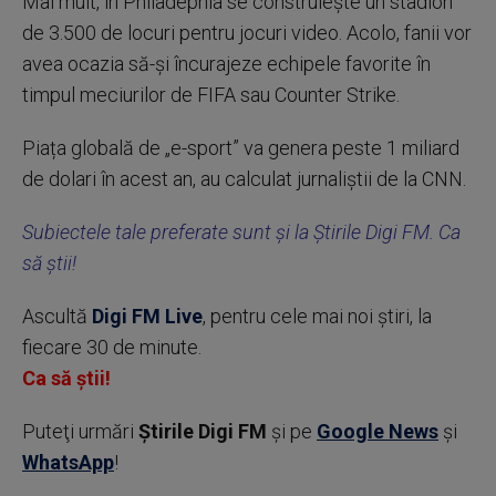
Mai mult, în Philadephia se construiește un stadion
de 3.500 de locuri pentru jocuri video. Acolo, fanii vor
avea ocazia să-și încurajeze echipele favorite în
timpul meciurilor de FIFA sau Counter Strike.
Piața globală de „e-sport” va genera peste 1 miliard
de dolari în acest an, au calculat jurnaliștii de la CNN.
Subiectele tale preferate sunt și la Știrile Digi FM. Ca
să știi!
Ascultă
Digi FM Live
, pentru cele mai noi știri, la
fiecare 30 de minute.
Ca să știi!
Puteţi urmări
Știrile Digi FM
şi pe
Google News
şi
WhatsApp
!