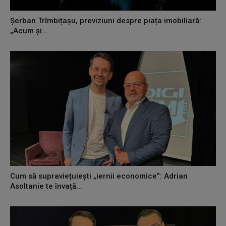
Șerban Trîmbițașu, previziuni despre piața imobiliară:
„Acum și...
Cum să supraviețuiești „iernii economice”: Adrian
Asoltanie te învață...