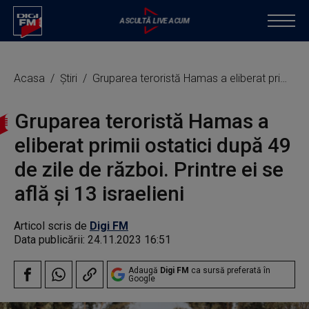
Acasa
Știri
Gruparea teroristă Hamas a eliberat primii ostatici după 49 de zile de război. Printre ei se află și 13 israelieni
Gruparea teroristă Hamas a
eliberat primii ostatici după 49
de zile de război. Printre ei se
află și 13 israelieni
Articol scris de
Digi FM
Data publicării:
24.11.2023 16:51
Adaugă
Digi FM
ca sursă preferată în
Google