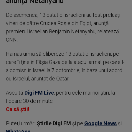
anunţă Netanyahu
De asemenea, 13 ostatici israelieni au fost preluaţi
vineri de către Crucea Roşie din Egipt, anunţă
premierul israelian Benjamin Netanyahu, relatează
CNN.
Hamas urma să elibereze 13 ostatici israelieni, pe
care îi ţine în Fâşia Gaza de la atacul armat pe care l-
a comisn în Israel la 7 octombrie, în baza unui acord
cu Israelul, anunţat de Qatar.
Ascultă
Digi FM Live
, pentru cele mai noi știri, la
fiecare 30 de minute.
Ca să știi!
Puteţi urmări
Știrile Digi FM
şi pe
Google News
şi
WhatsApp
!