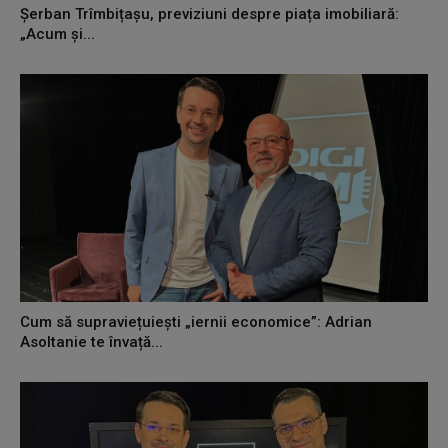
Șerban Trîmbițașu, previziuni despre piața imobiliară:
„Acum și...
Cum să supraviețuiești „iernii economice”: Adrian
Asoltanie te învață...