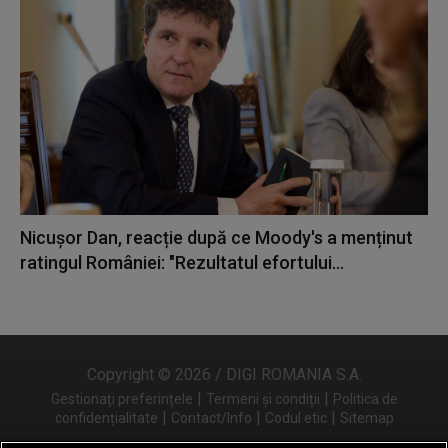
Nicușor Dan, reacție după ce Moody's a menținut
ratingul României: "Rezultatul efortului...
Copyright © 2026 / DIGI ROMANIA S.A.
|
|
Gestionați preferințele
Termeni și condiții
Politica de
|
|
|
confidențialitate
Contact/Info
Codul etic
Sitemap