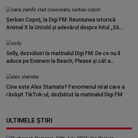
Șerban Copoț, la Digi FM: Reuniunea istorică
Animal X la Untold și adevărul despre hitul „Să...
Selly, dezvăluiri la matinalul Digi FM: De ce nu îl
aduce pe Eminem la Beach, Please și cât a...
Cine este Alex Stamate? Fenomenul viral care a
răvășit TikTok-ul, dezbătut la matinalul Digi FM
ULTIMELE ȘTIRI