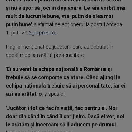
și nu e ușor să joci în deplasare. Le-am vorbit mai
mult de lucrurile bune, mai puțin de alea mai
puțin bune'
, a afirmat selecționerul la postul Antena
1, potrivit
Agerpres.ro.
Hagi a menționat că jucătorii care au debutat în
acest meci au arătat personalitate.
'Ei au venit la echipa națională a României și
trebuie să se comporte ca atare. Când ajungi la
echipa națională trebuie să ai personalitate, iar ei
azi au arătat-o'
, a spus el.
'Jucătorii tot ce fac în viață, fac pentru ei. Noi
doar din când în când îi sprijinim. Dacă ei vor, noi
le arătăm și încercăm să îi aducem pe drumul