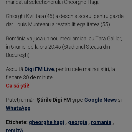
mandat al selecționerului Gheorghe Hagi.
Ghiorghi Kvilitaia (46) a deschis scorul pentru gazde,
dar Louis Munteanu a restabilit egalitatea (55).
România va juca un nou meci amical cu Țara Galilor,
în 6 iunie, de la ora 20:45 (Stadionul Steaua din
București).
Ascultă
Digi FM Live
, pentru cele mai noi știri, la
fiecare 30 de minute.
Ca să știi!
Puteţi urmări
Știrile Digi FM
şi pe
Google News
şi
WhatsApp
!
Etichete:
gheorghe hagi
,
georgia
,
romania
,
remiză