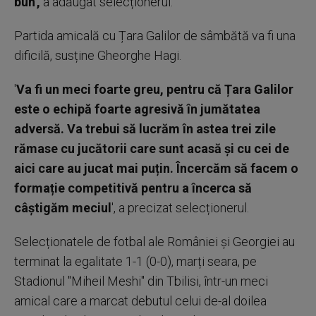
bun',
a adăugat selecționerul.
Partida amicală cu Țara Galilor de sâmbătă va fi una
dificilă, susține Gheorghe Hagi.
'
Va fi un meci foarte greu, pentru că Țara Galilor
este o echipă foarte agresivă în jumătatea
adversă. Va trebui să lucrăm în astea trei zile
rămase cu jucătorii care sunt acasă și cu cei de
aici care au jucat mai puțin. Încercăm să facem o
formație competitivă pentru a încerca să
câștigăm meciul
', a precizat selecționerul.
Selecționatele de fotbal ale României și Georgiei au
terminat la egalitate 1-1 (0-0), marți seara, pe
Stadionul ''Miheil Meshi'' din Tbilisi, într-un meci
amical care a marcat debutul celui de-al doilea