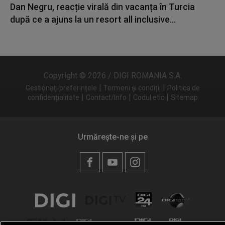
Dan Negru, reacție virală din vacanța în Turcia
după ce a ajuns la un resort all inclusive...
Copyright © 2026 / DIGI ROMANIA S.A.
|
|
Gestionați preferințele
Termeni și condiții
Politica de
|
|
|
confidențialitate
Contact/Info
Codul etic
Sitemap
Urmărește-ne și pe