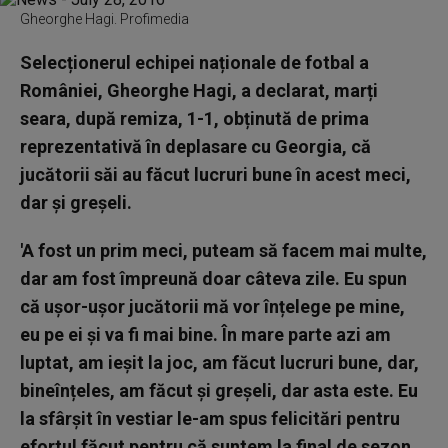
Gheorghe Hagi. Profimedia
Selecționerul echipei naționale de fotbal a
României, Gheorghe Hagi, a declarat, marți
seara, după remiza, 1-1, obținută de prima
reprezentativă în deplasare cu Georgia, că
jucătorii săi au făcut lucruri bune în acest meci,
dar și greșeli.
'A fost un prim meci, puteam să facem mai multe,
dar am fost împreună doar câteva zile. Eu spun
că ușor-ușor jucătorii mă vor înțelege pe mine,
eu pe ei și va fi mai bine. În mare parte azi am
luptat, am ieșit la joc, am făcut lucruri bune, dar,
bineînțeles, am făcut și greșeli, dar asta este. Eu
la sfârșit în vestiar le-am spus felicitări pentru
efortul făcut pentru că suntem la final de sezon