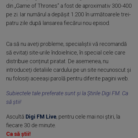
din „Game of Thrones” a fost de aproximativ 300-400
pe zi. Iar numărul a depășit 1.200 în următoarele trei-
patru zile după lansarea fiecărui nou episod.
Ca să nu aveți probleme, specialiștii vă recomandă
să evitați site-urile îndoielnice, în special cele care
distribuie conținut piratat. De asemenea, nu
introduceți detaliile cardului pe un site necunoscut și
nu folosiți aceeași parolă pentru diferite pagini web.
Subiectele tale preferate sunt și la Știrile Digi FM. Ca
să știi!
Ascultă
Digi FM Live
, pentru cele mai noi știri, la
fiecare 30 de minute.
Ca să știi!