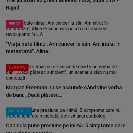
Trei jucători au primit aceeași notă, după UTA -
Rapid
PEROZ
"Viața bate filmul. Am cancer la sân. Am intrat în
metastază". Alina...
FILM NOW
Morgan Freeman nu se ascunde când vine vorba
de bani: „Dacă plătesc...
DIGI WORLD
Canicula pune presiune pe inimă. 5 simptome care
nu trebuie ignorate...