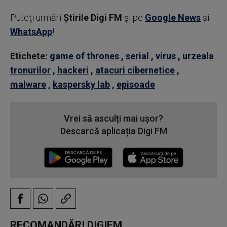
Puteţi urmări
Știrile Digi FM
şi pe
Google News
şi
WhatsApp
!
Etichete:
game of thrones
,
serial
,
virus
,
urzeala
tronurilor
,
hackeri
,
atacuri cibernetice
,
malware
,
kaspersky lab
,
episoade
Vrei să asculți mai ușor?
Descarcă aplicația Digi FM
RECOMANDĂRI DIGIFM