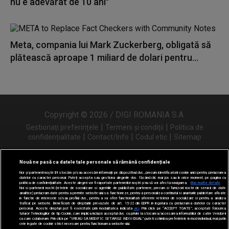
nu e adevărat de 10 ani"
Meta, compania lui Mark Zuckerberg, obligată să
plătească aproape 1 miliard de dolari pentru...
Copyright © 2026 / DIGI ROMANIA S.A.
|
|
Gestionați preferințele
Termeni și condiții
Politica de
|
|
|
confidențialitate
Contact/Info
Codul etic
Sitemap
Nouă ne pasă ca datele tale personale să rămână confidențiale
Noi și partenerii noștri
31
stocăm și/sau accesăm informații pe dispozitivul dvs., precum identificatorii cookie unici pentru prelucrarea
Urmărește-ne și pe
datelor cu caracter personal. Puteți accepta sau gestiona alegerile dvs. făcând clic mai jos sau în orice moment, pe pagina cu
politica de confidențialitate. Aceste alegeri vor fi raportate partenerilor noștri și nu vă vor afecta navigarea.
Mai multe detalii
Noi si partenerii nostri (retelele de socializare si agentiile de publicitate partenere, precum si furnizorii nostri de servicii de date
analitice) prelucram date pentru a permite website-ului sa functioneze, pentru a personaliza continutul si anunturile publicitare afisate
in functie de interesele si/sau profilul dvs., pentru a va oferi functionalitati aferente retelelor de socializare si pentru a analiza
traficul pe website. Beneficiati de drepturile prevazute de art. 15-22 din GDPR in legatura cu prelucrarea datelor cu caracter
personal. Aceste drepturi pot fi exercitate prin modalitatea indicata
aici
. Prin click pe “ACCEPT TOATE”, acceptati folosirea
tuturor Tehnologiilor de tip Cookie, care implica inclusiv acceptul dvs. cu privire la stocarea/accesarea informatiilor de catre Vendor-ii
cu care colaboram. Prin click pe “VREAU SA MODIFIC SETARILE INDIVIDUAL” puteti schimba preferintele in mod individual, mai putin
cele legate de cookie strict necesare pentru functionarea website-ului.