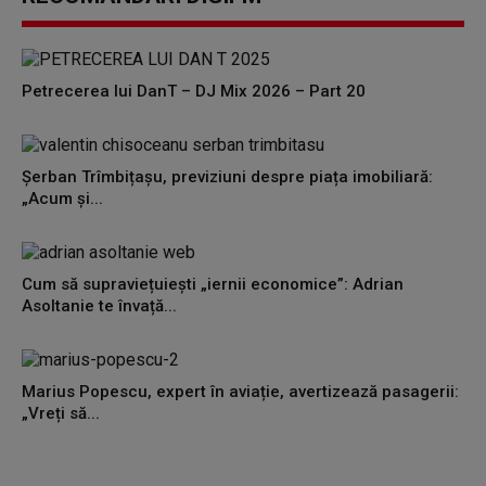
Petrecerea lui DanT – DJ Mix 2026 – Part 20
Șerban Trîmbițașu, previziuni despre piața imobiliară:
„Acum și...
Cum să supraviețuiești „iernii economice”: Adrian
Asoltanie te învață...
Marius Popescu, expert în aviație, avertizează pasagerii:
„Vreți să...