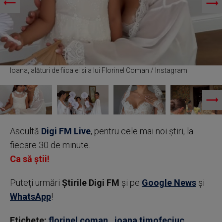
Ioana, alături de fiica ei și a lui Florinel Coman / Instagram
Ascultă
Digi FM Live
, pentru cele mai noi știri, la
fiecare 30 de minute.
Ca să știi!
Puteţi urmări
Știrile Digi FM
şi pe
Google News
şi
WhatsApp
!
Etichete:
florinel coman
,
ioana timofeciuc