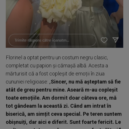
Florinel a optat pentru un costum negru clasic,
completat cu papion și cămașă albă. Acesta a
mărturisit că a fost copleșit de emoții în ziua
cununiei religioase: „
Sincer, nu mă așteptam să fie
atât de greu pentru mine. Aseară m-au copleșit
toate emoțiile. Am dormit doar câteva ore, mă
tot gândeam la această zi. Când am intrat în
biserică, am simțit ceva special. Pe teren suntem
obișnuiți, dar aici e diferit. Sunt foarte fericit. Le