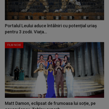
Portalul Leului aduce întâlniri cu potențial uriaș
pentru 3 zodii. Viața...
FILM NOW
Matt Damon, eclipsat de frumoasa lui soție, pe