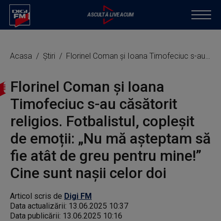
Acasa
Știri
Florinel Coman și Ioana Timofeciuc s-au căsătorit religios. Fotbalistul, copleșit de emoții: „Nu mă așteptam să fie atât de greu pentru mine!” Cine sunt nașii celor doi
Florinel Coman și Ioana
Timofeciuc s-au căsătorit
religios. Fotbalistul, copleșit
de emoții: „Nu mă așteptam să
fie atât de greu pentru mine!”
Cine sunt nașii celor doi
Articol scris de
Digi FM
Data actualizării:
13.06.2025 10:37
Data publicării:
13.06.2025 10:16