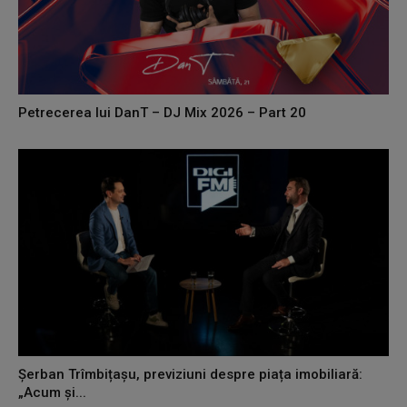
Petrecerea lui DanT – DJ Mix 2026 – Part 20
Șerban Trîmbițașu, previziuni despre piața imobiliară:
„Acum și...