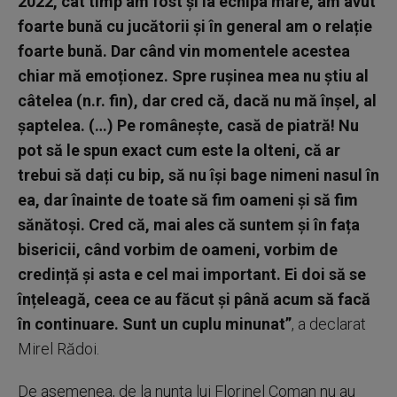
2022, cât timp am fost și la echipa mare, am avut
foarte bună cu jucătorii și în general am o relație
foarte bună. Dar când vin momentele acestea
chiar mă emoționez. Spre rușinea mea nu știu al
câtelea (n.r. fin), dar cred că, dacă nu mă înșel, al
șaptelea. (…) Pe românește, casă de piatră! Nu
pot să le spun exact cum este la olteni, că ar
trebui să dați cu bip, să nu își bage nimeni nasul în
ea, dar înainte de toate să fim oameni și să fim
sănătoși. Cred că, mai ales că suntem și în fața
bisericii, când vorbim de oameni, vorbim de
credință și asta e cel mai important. Ei doi să se
înțeleagă, ceea ce au făcut și până acum să facă
în continuare. Sunt un cuplu minunat”
, a declarat
Mirel Rădoi.
De asemenea, de la nunta lui Florinel Coman nu au