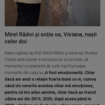
Mirel Rădoi și soția sa, Viviana, nașii
celor doi
Nașii cuplului au fost Mirel Rădoi și soția sa, Viviana.
Fostul selecționer a recunoscut, cu emoție, că
momentul i-a reamintit de cele mai frumoase
momente din viața lui:„
A fost emoționantă. Chiar
dacă am avut o relație foarte bună cu ei, cumva
când vin cererile acestea chiar mă emoționez,
pentru că îmi aduc aminte, chiar dacă au trecut
câțiva ani din 2019, 2020, după aceea până în