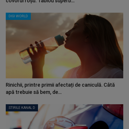
covorul roșu. Tablou superb...
DIGI WORLD
Rinichii, printre primii afectați de caniculă. Câtă
apă trebuie să bem, de...
STIRILE KANAL D