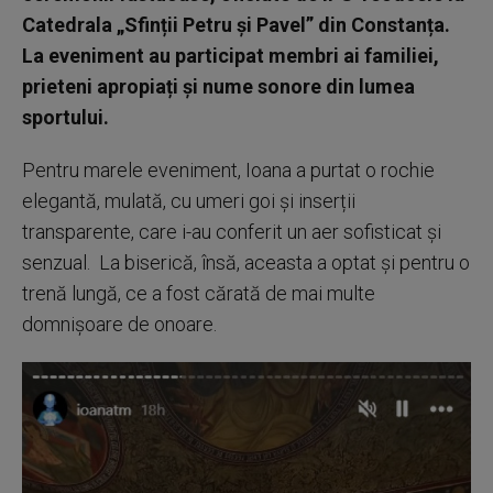
Catedrala „Sfinții Petru și Pavel” din Constanța.
La eveniment au participat membri ai familiei,
prieteni apropiați și nume sonore din lumea
sportului.
Pentru marele eveniment, Ioana a purtat o rochie
elegantă, mulată, cu umeri goi și inserții
transparente, care i-au conferit un aer sofisticat și
senzual. La biserică, însă, aceasta a optat și pentru o
trenă lungă, ce a fost cărată de mai multe
domnișoare de onoare.