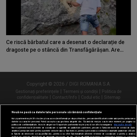
Ce riscă bărbatul care a desenat o declarație de
dragoste pe o stâncă din Transfăgărășan. Are...
Copyright © 2026 / DIGI ROMANIA S.A.
|
|
Gestionați preferințele
Termeni și condiții
Politica de
|
|
|
confidențialitate
Contact/Info
Codul etic
Sitemap
Nouă ne pasă ca datele tale personale să rămână confidențiale
Noi și partenerii noștri
31
stocăm și/sau accesăm informații pe dispozitivul dvs., precum identificatorii cookie unici pentru prelucrarea
Urmărește-ne și pe
datelor cu caracter personal. Puteți accepta sau gestiona alegerile dvs. făcând clic mai jos sau în orice moment, pe pagina cu
politica de confidențialitate. Aceste alegeri vor fi raportate partenerilor noștri și nu vă vor afecta navigarea.
Mai multe detalii
Noi si partenerii nostri (retelele de socializare si agentiile de publicitate partenere, precum si furnizorii nostri de servicii de date
analitice) prelucram date pentru a permite website-ului sa functioneze, pentru a personaliza continutul si anunturile publicitare afisate
in functie de interesele si/sau profilul dvs., pentru a va oferi functionalitati aferente retelelor de socializare si pentru a analiza
traficul pe website. Beneficiati de drepturile prevazute de art. 15-22 din GDPR in legatura cu prelucrarea datelor cu caracter