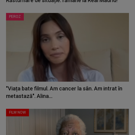
Răsturnare de situație: rămâne la Real Madrid!
PEROZ
"Viața bate filmul. Am cancer la sân. Am intrat în
metastază". Alina...
FILM NOW