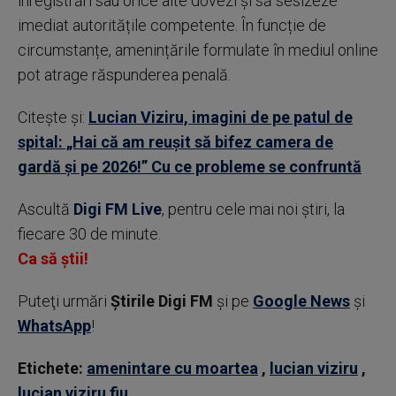
înregistrări sau orice alte dovezi și să sesizeze
imediat autoritățile competente. În funcție de
circumstanțe, amenințările formulate în mediul online
pot atrage răspunderea penală.
Citește și:
Lucian Viziru, imagini de pe patul de
spital: „Hai că am reușit să bifez camera de
gardă și pe 2026!” Cu ce probleme se confruntă
Ascultă
Digi FM Live
, pentru cele mai noi știri, la
fiecare 30 de minute.
Ca să știi!
Puteţi urmări
Știrile Digi FM
şi pe
Google News
şi
WhatsApp
!
Etichete:
amenintare cu moartea
,
lucian viziru
,
lucian viziru fiu