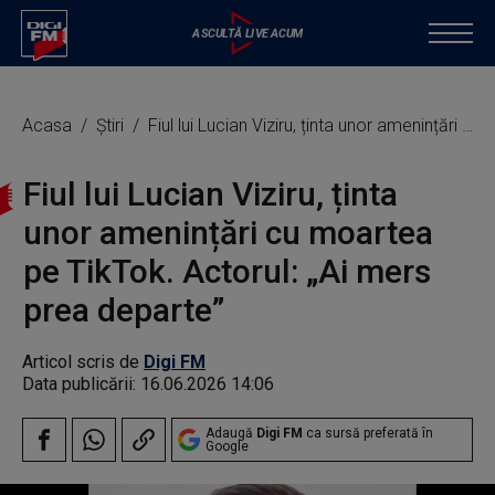
Acasa
Știri
Fiul lui Lucian Viziru, ținta unor amenințări cu moartea pe TikTok. Actorul: „Ai mers prea departe”
Fiul lui Lucian Viziru, ținta
unor amenințări cu moartea
pe TikTok. Actorul: „Ai mers
prea departe”
Articol scris de
Digi FM
Data publicării:
16.06.2026 14:06
Adaugă
Digi FM
ca sursă preferată în
Google