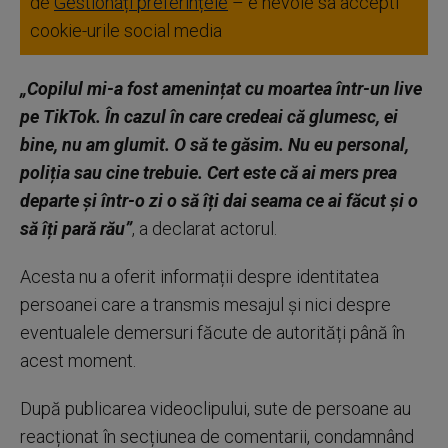
de
Gestionați preferințele
– e nevoie sa accepti
cookie-urile social media
„Copilul mi-a fost amenințat cu moartea într-un live
pe TikTok. În cazul în care credeai că glumesc, ei
bine, nu am glumit. O să te găsim. Nu eu personal,
poliția sau cine trebuie. Cert este că ai mers prea
departe și într-o zi o să îți dai seama ce ai făcut și o
să îți pară rău”
, a declarat actorul.
Acesta nu a oferit informații despre identitatea
persoanei care a transmis mesajul și nici despre
eventualele demersuri făcute de autorități până în
acest moment.
După publicarea videoclipului, sute de persoane au
reacționat în secțiunea de comentarii, condamnând