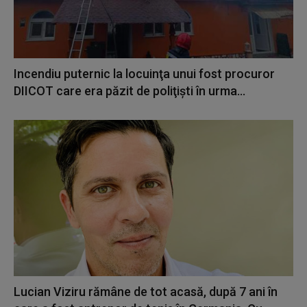
Incendiu puternic la locuinţa unui fost procuror
DIICOT care era păzit de poliţişti în urma...
Lucian Viziru rămâne de tot acasă, după 7 ani în