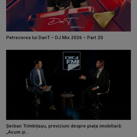
Petrecerea lui DanT – DJ Mix 2026 – Part 20
Șerban Trîmbițașu, previziuni despre piața imobiliară:
„Acum și...