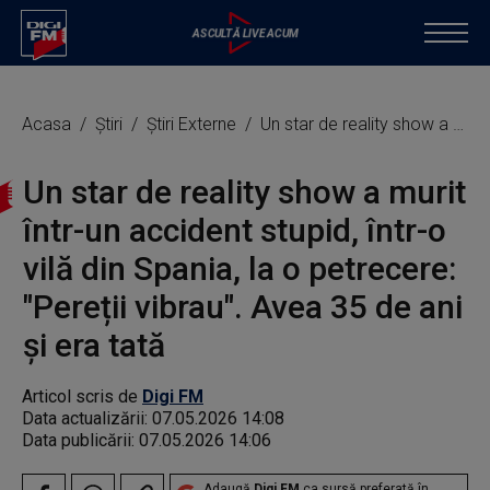
Acasa
Știri
Știri Externe
Un star de reality show a murit într-un accident stupid, într-o vilă din Spania, la o petrecere: "Pereții vibrau". Avea 35 de ani și era tată
Un star de reality show a murit
într-un accident stupid, într-o
vilă din Spania, la o petrecere:
"Pereții vibrau". Avea 35 de ani
și era tată
Articol scris de
Digi FM
Data actualizării:
07.05.2026 14:08
Data publicării:
07.05.2026 14:06
Adaugă
Digi FM
ca sursă preferată în