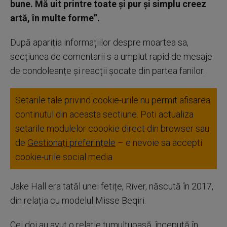
bune. Mă uit printre toate și pur și simplu creez
artă, în multe forme”.
După apariția informațiilor despre moartea sa,
secțiunea de comentarii s-a umplut rapid de mesaje
de condoleanțe și reacții șocate din partea fanilor.
Setarile tale privind cookie-urile nu permit afisarea
continutul din aceasta sectiune. Poti actualiza
setarile modulelor coookie direct din browser sau
de
Gestionați preferințele
– e nevoie sa accepti
cookie-urile social media
Jake Hall era tatăl unei fetițe, River, născută în 2017,
din relația cu modelul Misse Beqiri.
Cei doi au avut o relație tumultuoasă, începută în