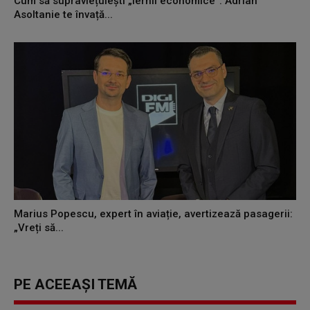
Cum să supraviețuiești „iernii economice”: Adrian
Asoltanie te învață...
Marius Popescu, expert în aviație, avertizează pasagerii:
„Vreți să...
PE ACEEAȘI TEMĂ