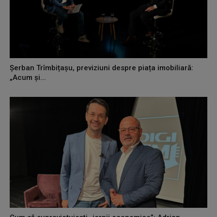
Șerban Trîmbițașu, previziuni despre piața imobiliară:
„Acum și...