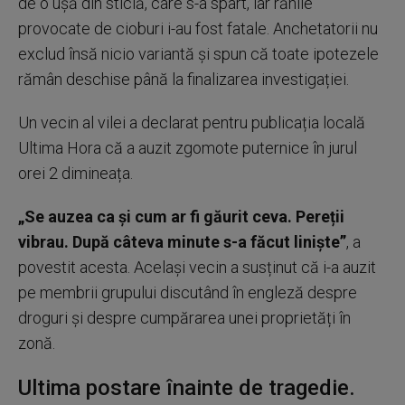
de o ușă din sticlă, care s-a spart, iar rănile
provocate de cioburi i-au fost fatale. Anchetatorii nu
exclud însă nicio variantă și spun că toate ipotezele
rămân deschise până la finalizarea investigației.
Un vecin al vilei a declarat pentru publicația locală
Ultima Hora că a auzit zgomote puternice în jurul
orei 2 dimineața.
„Se auzea ca și cum ar fi găurit ceva. Pereții
vibrau. După câteva minute s-a făcut liniște”
, a
povestit acesta. Același vecin a susținut că i-a auzit
pe membrii grupului discutând în engleză despre
droguri și despre cumpărarea unei proprietăți în
zonă.
Ultima postare înainte de tragedie.