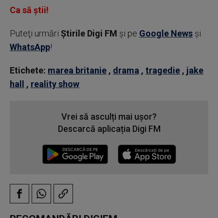
Ca să știi!
Puteţi urmări
Știrile Digi FM
şi pe
Google News
şi
WhatsApp
!
Etichete:
marea britanie
,
drama
,
tragedie
,
jake
hall
,
reality show
Vrei să asculți mai ușor?
Descarcă aplicația Digi FM