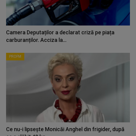
Camera Deputaților a declarat criză pe piața
carburanților. Acciza la...
PROFM
Ce nu-i lipsește Monicăi Anghel din frigider, după