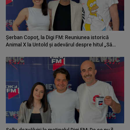
Șerban Copoț, la Digi FM: Reuniunea istorică
Animal X la Untold și adevărul despre hitul „Să...
Selly, dezvăluiri la matinalul Digi FM: De ce nu îl