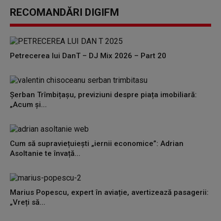
RECOMANDĂRI DIGIFM
Petrecerea lui DanT – DJ Mix 2026 – Part 20
Șerban Trîmbițașu, previziuni despre piața imobiliară:
„Acum și...
Cum să supraviețuiești „iernii economice”: Adrian
Asoltanie te învață...
Marius Popescu, expert în aviație, avertizează pasagerii:
„Vreți să...