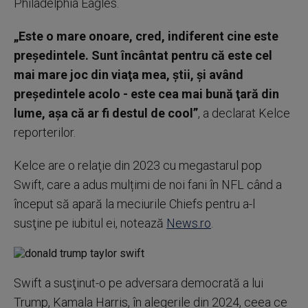
Philadelphia Eagles.
„Este o mare onoare, cred, indiferent cine este
preşedintele. Sunt încântat pentru că este cel
mai mare joc din viaţa mea, ştii, şi având
preşedintele acolo - este cea mai bună ţară din
lume, aşa că ar fi destul de cool”
, a declarat Kelce
reporterilor.
Kelce are o relaţie din 2023 cu megastarul pop
Swift, care a adus mulțimi de noi fani în NFL când a
început să apară la meciurile Chiefs pentru a-l
susţine pe iubitul ei, notează
News.ro
.
Swift a susţinut-o pe adversara democrată a lui
Trump, Kamala Harris, în alegerile din 2024, ceea ce