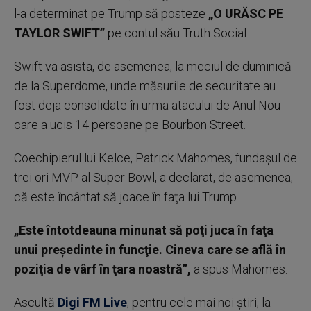
l-a determinat pe Trump să posteze
„O URĂSC PE
TAYLOR SWIFT”
pe contul său Truth Social.
Swift va asista, de asemenea, la meciul de duminică
de la Superdome, unde măsurile de securitate au
fost deja consolidate în urma atacului de Anul Nou
care a ucis 14 persoane pe Bourbon Street.
Coechipierul lui Kelce, Patrick Mahomes, fundaşul de
trei ori MVP al Super Bowl, a declarat, de asemenea,
că este încântat să joace în faţa lui Trump.
„Este întotdeauna minunat să poţi juca în faţa
unui preşedinte în funcţie. Cineva care se află în
poziţia de vârf în ţara noastră”,
a spus Mahomes.
Ascultă
Digi FM Live
, pentru cele mai noi știri, la