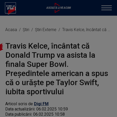
Acasa
Știri
Știri Externe
Travis Kelce, încântat că Donald Trump va asista la finala Super Bowl. Președintele american a spus că o urăște pe Taylor Swift, iubita sportivului
Travis Kelce, încântat că
Donald Trump va asista la
finala Super Bowl.
Președintele american a spus
că o urăște pe Taylor Swift,
iubita sportivului
Articol scris de
Digi FM
Data actualizării:
06.02.2025 10:59
Data publicării:
06.02.2025 10:58