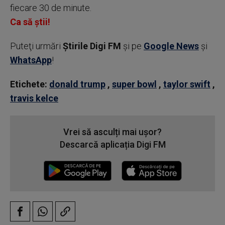
fiecare 30 de minute.
Ca să știi!
Puteţi urmări
Știrile Digi FM
şi pe
Google News
şi
WhatsApp
!
Etichete:
donald trump
,
super bowl
,
taylor swift
,
travis kelce
Vrei să asculți mai ușor?
Descarcă aplicația Digi FM