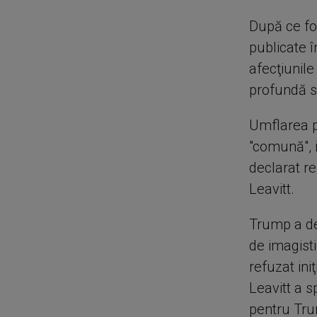
După ce fot
publicate î
afecţiunil
profundă s
Umflarea p
"comună", i
declarat re
Leavitt.
Trump a de
de imagist
refuzat ini
Leavitt a s
pentru Trum