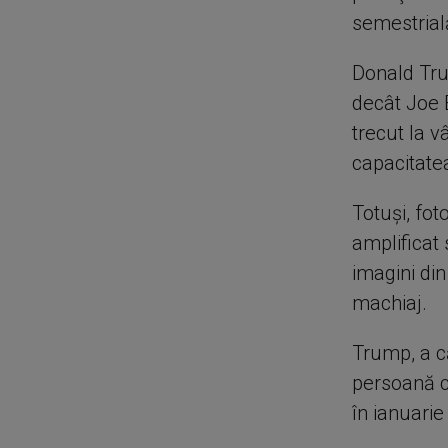
semestrial
Donald Tru
decât Joe 
trecut la v
capacitate
Totuşi, fot
amplificat
imagini din
machiaj.
Trump, a că
persoană c
în ianuarie