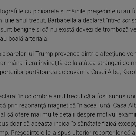
ografiile cu picioarele şi mâinile preşedintelui au f
n iulie anul trecut, Barbabella a declarat într-o scri
e sunt benigne şi că nu există dovezi de tromboză 
au boală arterială.
icioarelor lui Trump provenea dintr-o afecţiune ve
ar mâna îi era învineţită de la atâtea strângeri de 
porterilor purtătoarea de cuvânt a Casei Albe, Karo
clarat în octombrie anul trecut că a fost supus u
ică prin rezonanţă magnetică în acea lună. Casa Al
ţial să ofere mai multe detalii despre motivul examin
pus doar că aceasta indica "o sănătate fizică excepţ
p. Preşedintele le-a spus ulterior reporterilor că a