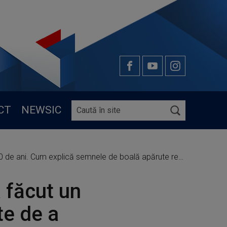
CT
NEWSIC
0 de ani. Cum explică semnele de boală apărute recent
a făcut un
te de a