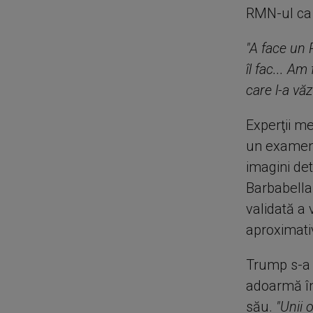
RMN-ul ca 
"A face un 
îl fac... A
care l-a vă
Experţii me
un examen 
imagini det
Barbabella
validată a 
aproximati
Trump s-a 
adoarmă în 
său.
"Unii 