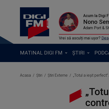
Acum la Digi 
Nono Se
Adam Port & S
Vrei să asculți mai ușor?
Desc
MATINAL DIGI FM
ȘTIRI
PODC
Acasa
Știri
Știri Externe
„Totul a ieşit perfect
„Totu
contr