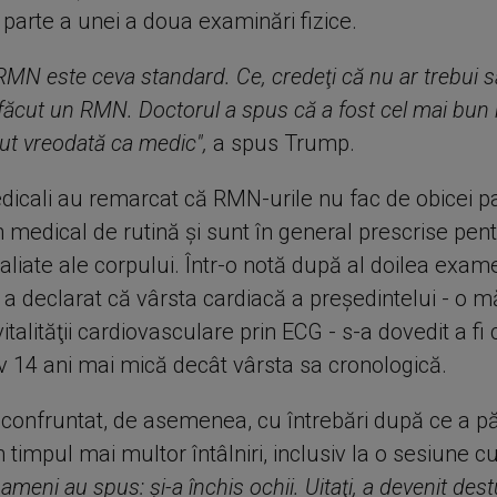
parte a unei a doua examinări fizice.
RMN este ceva standard. Ce, credeţi că nu ar trebui să-
m făcut un RMN. Doctorul a spus că a fost cel mai bun 
zut vreodată ca medic",
a spus Trump.
dicali au remarcat că RMN-urile nu fac de obicei pa
medical de rutină şi sunt în general prescrise pent
aliate ale corpului. Într-o notă după al doilea exam
 a declarat că vârsta cardiacă a preşedintelui - o 
vitalităţii cardiovasculare prin ECG - s-a dovedit a fi 
v 14 ani mai mică decât vârsta sa cronologică.
confruntat, de asemenea, cu întrebări după ce a pă
timpul mai multor întâlniri, inclusiv la o sesiune c
oameni au spus: şi-a închis ochii. Uitaţi, a devenit dest