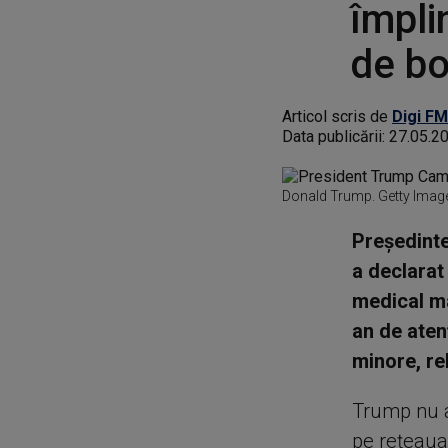
împli
de bo
Articol scris de
Digi FM
Data publicării:
27.05.2
Donald Trump. Getty Imag
Preşedinte
a declarat 
medical ma
an de aten
minore, re
Trump nu a 
pe reţeaua 