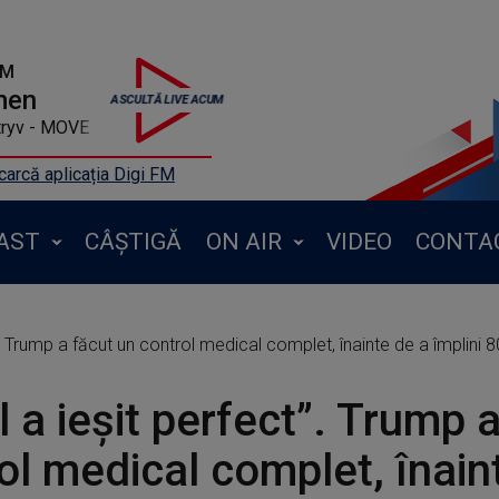
FM
men
tryv - MOVE
arcă aplicația Digi FM
AST
CÂȘTIGĂ
ON AIR
VIDEO
CONTA
”. Trump a făcut un control medical complet, înainte de a împlini 8
l a ieşit perfect”. Trump 
ol medical complet, înain