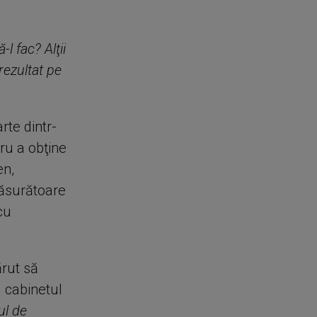
l fac? Alţii
rezultat pe
rte dintr-
ru a obţine
en,
măsurătoare
cu
rut să
u cabinetul
ul de