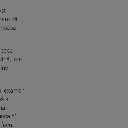
ost
soare că
venoasă
noasă
mână, le-a
line
nui examen
bă a
ării.
ională"
 făcut