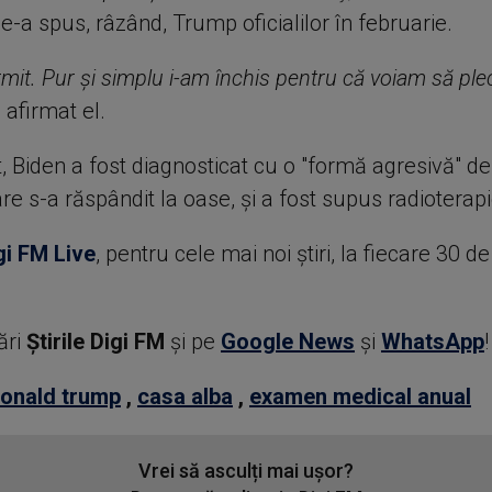
 le-a spus, râzând, Trump oficialilor în februarie.
it. Pur şi simplu i-am închis pentru că voiam să ple
 afirmat el.
, Biden a fost diagnosticat cu o "formă agresivă" d
re s-a răspândit la oase, şi a fost supus radioterapi
gi FM Live
, pentru cele mai noi știri, la fiecare 30 d
ări
Știrile Digi FM
şi pe
Google News
şi
WhatsApp
!
onald trump
,
casa alba
,
examen medical anual
Vrei să asculți mai ușor?