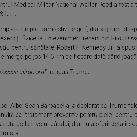
entrul Medical Militar Naţional Walter Reed a fost a t
3 luni.
mp are un program activ de golf, dar a glumit desp
 exerciţii fizice la un eveniment recent din Biroul Ov
 său pentru sănătate, Robert F. Kennedy Jr., a spus
le merge pe jos 14,5 km de fiecare dată când joacă 
losesc căruciorul"
, a spus Trump.
es
sei Albe, Sean Barbabella, a declarat că Trump fol
uită ca "tratament preventiv pentru piele" pentru a
anată de la nivelul gâtului, dar nu a oferit detalii d
tratată.