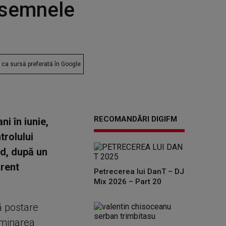
ă semnele
ca sursă preferată în Google
RECOMANDĂRI DIGIFM
i în iunie,
trolului
ed, după un
arent
Petrecerea lui DanT – DJ
Mix 2026 – Part 20
ă postare
xaminarea