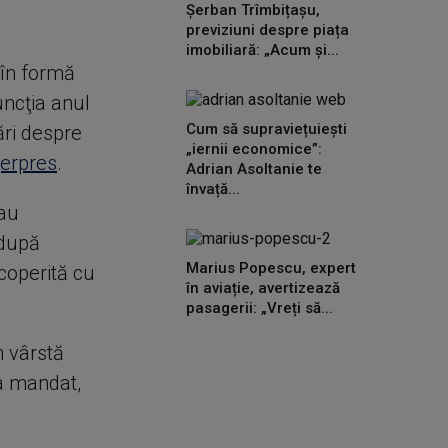
Șerban Trîmbițașu,
previziuni despre piața
imobiliară: „Acum și...
 în formă
uncţia anul
Cum să supraviețuiești
ări despre
„iernii economice”:
erpres
.
Adrian Asoltanie te
învață...
 au
 după
Marius Popescu, expert
coperită cu
în aviație, avertizează
pasagerii: „Vreți să...
n vârstă
ea mandat,