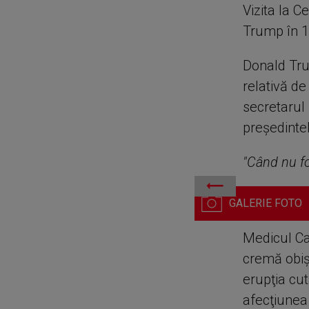
Vizita la C
Trump în 1
Donald Tru
relativă de
secretarul
preşedinte
"Când nu fo
Donald Trump. Getty Imag
Medicul Ca
cremă obişn
erupţia cut
afecţiunea 