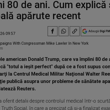
ni 80 de ani. Cum explic
ală apărute recent
Adaugă
Digi FM
026 09:57
es
le american Donald Trump, care va împlini 80 de an
că "totul a ieşit perfect" după ce a fost supus con
rţi la Centrul Medical Militar Naţional Walter Re
ţie publică asupra unor probleme de sănătate ap
latează Reuters.
oferit detalii despre controlul medical într-o scurt
Truth Social, în care a precizat că şi-a finalizat e