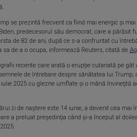
ă.
mp se prezintă frecvent ca fiind mai energic şi mai
Biden, predecesorul său democrat, care a părăsit f
ârsta de 82 de ani, după ce s-a confruntat cu întreb
a sa de a o ocupa, informează Reuters, citată de
Ag
ografii recente care arată o erupţie cutanată pe gât
 semnele de întrebare despre sănătatea lui Trump,
 iulie 2025 cu glezne umflate şi o mână învineţită a
rui zi de naştere este 14 iunie, a devenit cea mai î
are a preluat preşedinţia când şi-a început al doil
 2025.