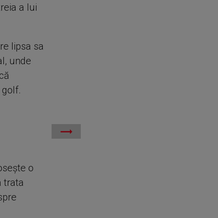
reia a lui
re lipsa sa
al, unde
 că
golf.
oseşte o
 trata
espre