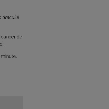
c dracului
e cancer de
ei.
e minute.