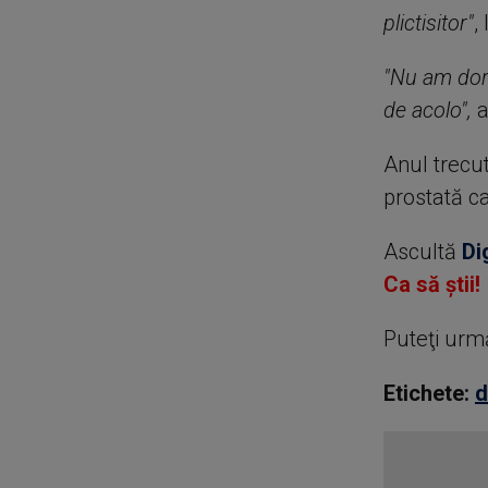
plictisitor"
,
"Nu am dorm
de acolo",
a
Anul trecut
prostată ca
Ascultă
Di
Ca să știi!
Puteţi urm
Etichete:
d