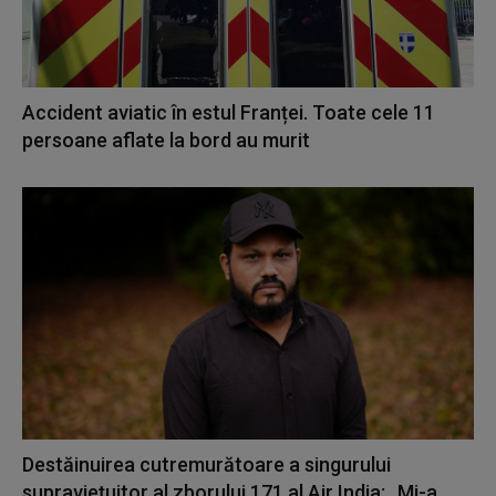
Accident aviatic în estul Franței. Toate cele 11
persoane aflate la bord au murit
Destăinuirea cutremurătoare a singurului
supraviețuitor al zborului 171 al Air India: „Mi-a...