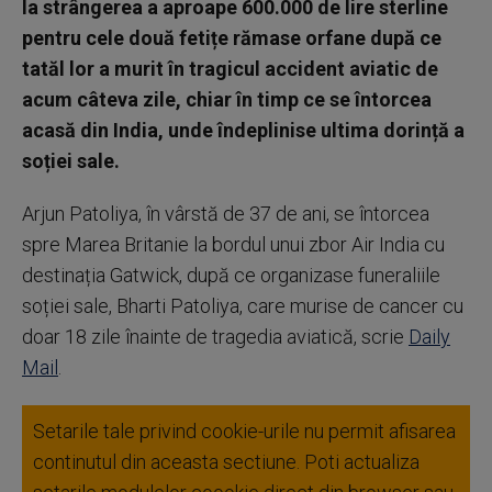
la strângerea a aproape 600.000 de lire sterline
pentru cele două fetițe rămase orfane după ce
tatăl lor a murit în tragicul accident aviatic de
acum câteva zile
, chiar în timp ce se întorcea
acasă din India, unde îndeplinise ultima dorință a
soției sale.
Arjun Patoliya, în vârstă de 37 de ani, se întorcea
spre Marea Britanie la bordul unui zbor Air India cu
destinația Gatwick, după ce organizase funeraliile
soției sale, Bharti Patoliya, care murise de cancer cu
doar 18 zile înainte de tragedia aviatică, scrie
Daily
Mail
.
Setarile tale privind cookie-urile nu permit afisarea
continutul din aceasta sectiune. Poti actualiza