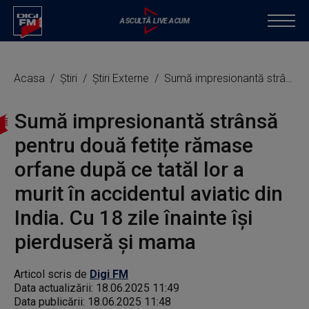
Acasa
Știri
Știri Externe
Sumă impresionantă strânsă pentru două fetițe rămase orfane după ce tatăl lor a murit în accidentul aviatic din India. Cu 18 zile înainte își pierduseră și mama
Sumă impresionantă strânsă
pentru două fetițe rămase
orfane după ce tatăl lor a
murit în accidentul aviatic din
India. Cu 18 zile înainte își
pierduseră și mama
Articol scris de
Digi FM
Data actualizării:
18.06.2025 11:49
Data publicării:
18.06.2025 11:48