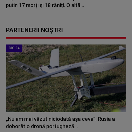
puțin 17 morți și 18 răniți. O altă...
PARTENERII NOȘTRI
DIGI24
„Nu am mai văzut niciodată așa ceva”: Rusia a
doborât o dronă portugheză...