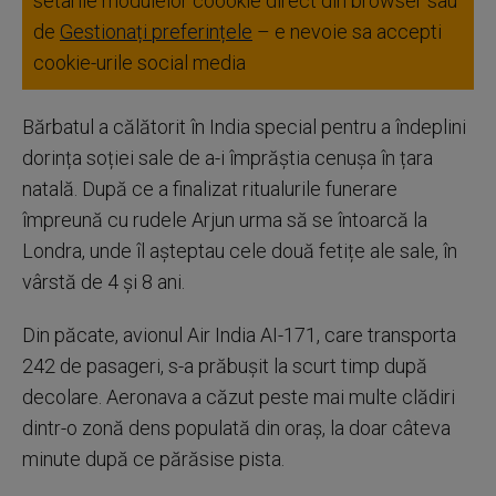
setarile modulelor coookie direct din browser sau
de
Gestionați preferințele
– e nevoie sa accepti
cookie-urile social media
Bărbatul a călătorit în India special pentru a îndeplini
dorința soției sale de a-i împrăștia cenușa în țara
natală. După ce a finalizat ritualurile funerare
împreună cu rudele Arjun urma să se întoarcă la
Londra, unde îl așteptau cele două fetițe ale sale, în
vârstă de 4 și 8 ani.
Din păcate, avionul Air India AI-171, care transporta
242 de pasageri, s-a prăbușit la scurt timp după
decolare. Aeronava a căzut peste mai multe clădiri
dintr-o zonă dens populată din oraș, la doar câteva
minute după ce părăsise pista.