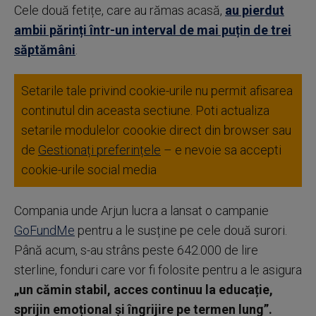
Cele două fetițe, care au rămas acasă,
au pierdut
ambii părinți într-un interval de mai puțin de trei
săptămâni
.
Setarile tale privind cookie-urile nu permit afisarea
continutul din aceasta sectiune. Poti actualiza
setarile modulelor coookie direct din browser sau
de
Gestionați preferințele
– e nevoie sa accepti
cookie-urile social media
Compania unde Arjun lucra a lansat o campanie
GoFundMe
pentru a le susține pe cele două surori.
Până acum, s-au strâns peste 642.000 de lire
sterline, fonduri care vor fi folosite pentru a le asigura
„un cămin stabil, acces continuu la educație,
sprijin emoțional și îngrijire pe termen lung”.