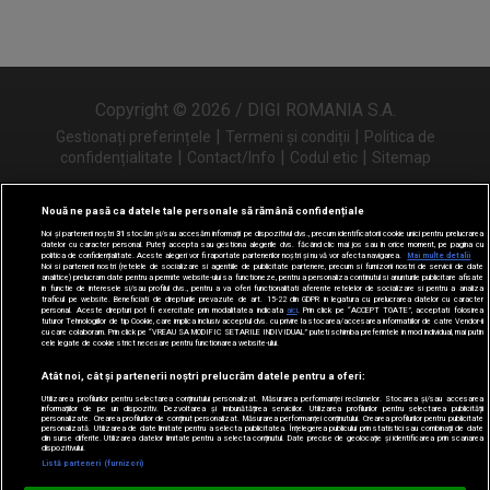
Copyright © 2026 / DIGI ROMANIA S.A.
|
|
Gestionați preferințele
Termeni și condiții
Politica de
|
|
|
confidențialitate
Contact/Info
Codul etic
Sitemap
Nouă ne pasă ca datele tale personale să rămână confidențiale
Noi și partenerii noștri
31
stocăm și/sau accesăm informații pe dispozitivul dvs., precum identificatorii cookie unici pentru prelucrarea
Urmărește-ne și pe
datelor cu caracter personal. Puteți accepta sau gestiona alegerile dvs. făcând clic mai jos sau în orice moment, pe pagina cu
politica de confidențialitate. Aceste alegeri vor fi raportate partenerilor noștri și nu vă vor afecta navigarea.
Mai multe detalii
Noi si partenerii nostri (retelele de socializare si agentiile de publicitate partenere, precum si furnizorii nostri de servicii de date
analitice) prelucram date pentru a permite website-ului sa functioneze, pentru a personaliza continutul si anunturile publicitare afisate
in functie de interesele si/sau profilul dvs., pentru a va oferi functionalitati aferente retelelor de socializare si pentru a analiza
traficul pe website. Beneficiati de drepturile prevazute de art. 15-22 din GDPR in legatura cu prelucrarea datelor cu caracter
personal. Aceste drepturi pot fi exercitate prin modalitatea indicata
aici
. Prin click pe “ACCEPT TOATE”, acceptati folosirea
tuturor Tehnologiilor de tip Cookie, care implica inclusiv acceptul dvs. cu privire la stocarea/accesarea informatiilor de catre Vendor-ii
cu care colaboram. Prin click pe “VREAU SA MODIFIC SETARILE INDIVIDUAL” puteti schimba preferintele in mod individual, mai putin
cele legate de cookie strict necesare pentru functionarea website-ului.
Atât noi, cât și partenerii noștri prelucrăm datele pentru a oferi:
Utilizarea profilurilor pentru selectarea conținutului personalizat. Măsurarea performanței reclamelor. Stocarea și/sau accesarea
informațiilor de pe un dispozitiv. Dezvoltarea și îmbunătățirea serviciilor. Utilizarea profilurilor pentru selectarea publicității
personalizate. Crearea profilurilor de conținut personalizat. Măsurarea performanței conținutului. Crearea profilurilor pentru publicitate
personalizată. Utilizarea de date limitate pentru a selecta publicitatea. Înțelegerea publicului prin statistici sau combinații de date
din surse diferite. Utilizarea datelor limitate pentru a selecta conținutul. Date precise de geolocație și identificarea prin scanarea
dispozitivului.
Listă parteneri (furnizori)