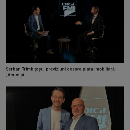
Șerban Trîmbițașu, previziuni despre piața imobiliară:
„Acum și...