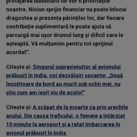
protejarea bunăstării lor vor fi prioritățile
noastre. Niciun sprijin financiar nu poate înlocui
dragostea și prezența părinților lor, dar fiecare
contribuție suplimentară le poate ajuta să
parcurgă mai ușor drumul lung și dificil care le
așteaptă. Vă mulțumim pentru tot sprijinul
acordat”.
Citește și:
Singurul supraviețuitor al avionului
prăbușit în India, noi dezvăluiri șocante: „Două
însoțitoare de bord au murit sub ochii mei, nu
știu cum am ieșit viu de acolo!”
Citește și:
A scăpat de la moarte ca prin urechile
acului. Din cauza traficului, o femeie a întârziat
10 minute la aeroport și a ratat îmbarcarea în
avionul prăbușit în India