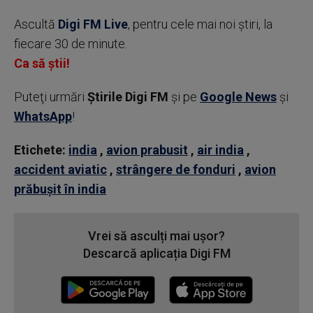
Ascultă
Digi FM Live
, pentru cele mai noi știri, la
fiecare 30 de minute.
Ca să știi!
Puteţi urmări
Știrile Digi FM
şi pe
Google News
şi
WhatsApp
!
Etichete:
india
,
avion prabusit
,
air india
,
accident aviatic
,
strângere de fonduri
,
avion
prăbușit în india
Vrei să asculți mai ușor?
Descarcă aplicația Digi FM