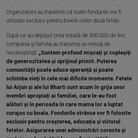
Organizatorii au transmis că toate fondurile vor fi
utilizate exclusiv pentru binele celor două fetițe.
După ce au depășit ținta inițială de 500.000 de lire,
compania și familia au transmis un mesaj de
recunoștință:
„Suntem profund mișcați și copleșiți
de generozitatea și sprijinul primit. Puterea
comunității poate aduce speranță și poate
schimba vieți în cele mai dificile momente. Fetele
lui Arjun și ale lui Bharti sunt acum în grija unor
membri apropiați ai familiei, care le-au fost
alături și în perioada în care mama lor a luptat
curajos cu boala. Fondurile strânse vor fi folosite
exclusiv pentru creșterea, educația și viitorul
fetelor. Asigurarea unei administrări corecte și