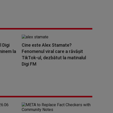
l Digi
Cine este Alex Stamate?
minem la
Fenomenul viral care a răvășit
TikTok-ul, dezbătut la matinalul
Digi FM