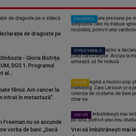
DIGI WORLD
 declarație de dragoste pe
STIRILE KANAL D
Slobozia - Gloria Bistrița
CUM, DGS 1. Programul
 al...
PROFM
bate filmul. Am cancer la
m intrat în metastază".
DIGI LIFE
 Freeman nu se ascunde
ine vorba de bani: „Dacă
Vrei să îmbătrânești mai le