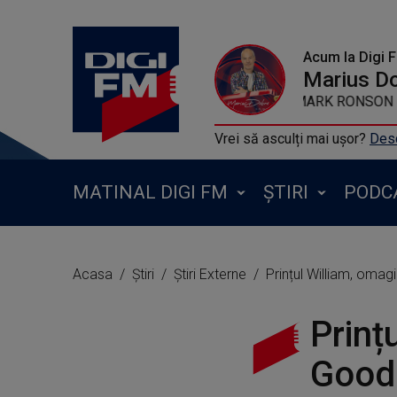
Acum la Digi 
Marius D
MARK RONSON 
Vrei să asculți mai ușor?
Desc
MATINAL DIGI FM
ȘTIRI
PODC
Acasa
Știri
Știri Externe
Prințul William, omagi
Prinț
Gooda