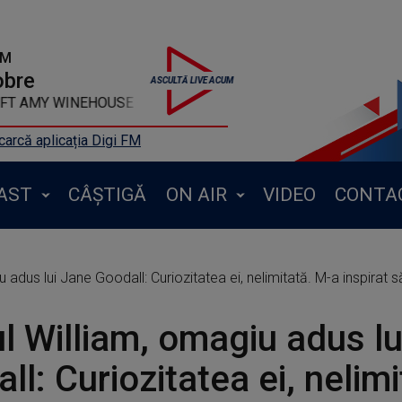
FM
obre
FT AMY WINEHOUSE - Valerie
arcă aplicația Digi FM
AST
CÂȘTIGĂ
ON AIR
VIDEO
CONTA
u adus lui Jane Goodall: Curiozitatea ei, nelimitată. M-a inspirat 
ul William, omagiu adus l
ll: Curiozitatea ei, nelim