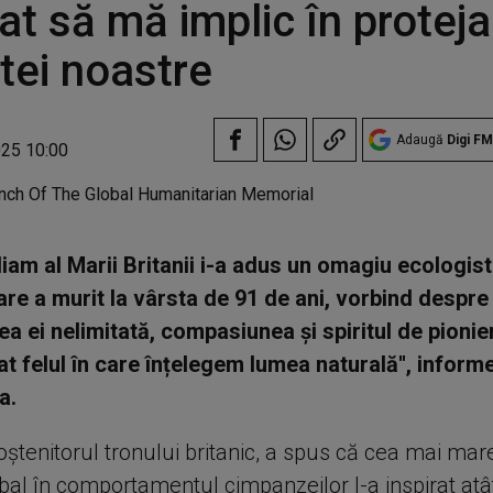
rat să mă implic în protej
tei noastre
Adaugă
Digi FM
025 10:00
lliam al Marii Britanii i-a adus un omagiu ecologis
are a murit la vârsta de 91 de ani, vorbind despre
tea ei nelimitată, compasiunea și spiritul de pionie
t felul în care înțelegem lumea naturală'', infor
a.
oștenitorul tronului britanic, a spus că cea mai mar
obal în comportamentul cimpanzeilor l-a inspirat atât