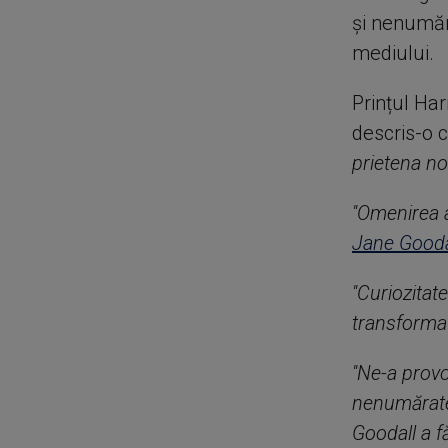
și nenumăr
mediului.
Prințul Har
descris-o 
prietena noa
''Omenirea 
Jane Goodal
''Curiozitat
transformat
''Ne-a prov
nenumărate 
Goodall a f