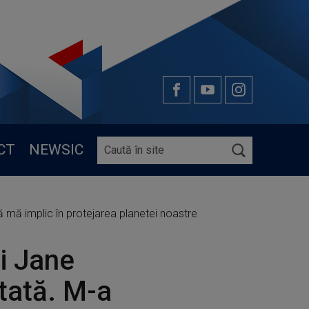
CT
NEWSIC
să mă implic în protejarea planetei noastre
ui Jane
itată. M-a