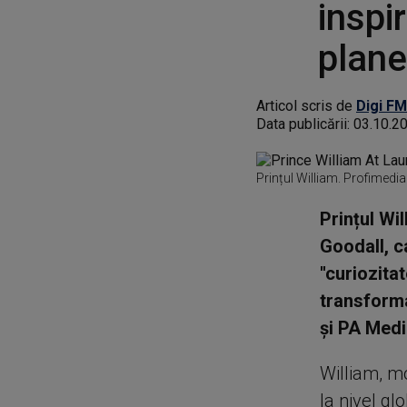
inspi
plane
Articol scris de
Digi FM
Data publicării:
03.10.2
Prințul William. Profimedia
Prințul Wi
Goodall, c
''curiozita
transforma
și PA Medi
William, m
la nivel gl