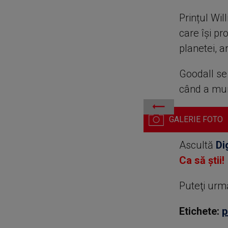
Prințul Wi
care își p
planetei, a
Goodall se 
când a muri
Dr. Jane Goodall. Profimed
Ascultă
Di
Ca să știi!
Puteţi urm
Etichete:
p