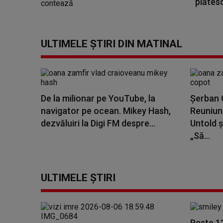
plătesc
ULTIMELE ȘTIRI DIN MATINAL
De la milionar pe YouTube, la
Șerban C
navigator pe ocean. Mikey Hash,
Reuniune
dezvăluiri la Digi FM despre...
Untold ș
„Să...
ULTIMELE ȘTIRI
Peste 1