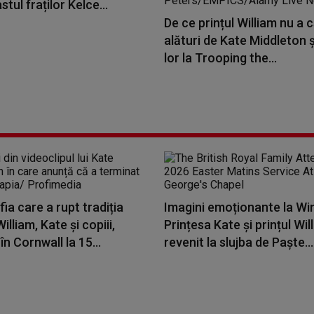
tul fraților Kelce...
De ce prințul William nu a c
alături de Kate Middleton și
lor la Trooping the...
ia care a rupt tradiția
Imagini emoționante la Wi
illiam, Kate și copiii,
Prințesa Kate și prințul Wil
în Cornwall la 15...
revenit la slujba de Paște...