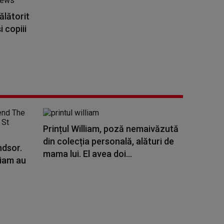
ălătorit
 copiii
Prințul William, poză nemaivăzută
din colecția personală, alături de
ndsor.
mama lui. El avea doi...
liam au