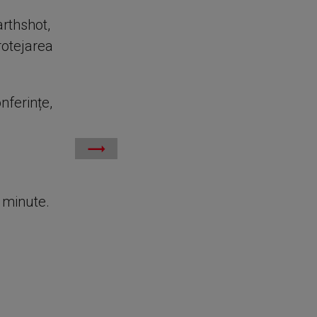
rthshot,
rotejarea
nferințe,
e minute.