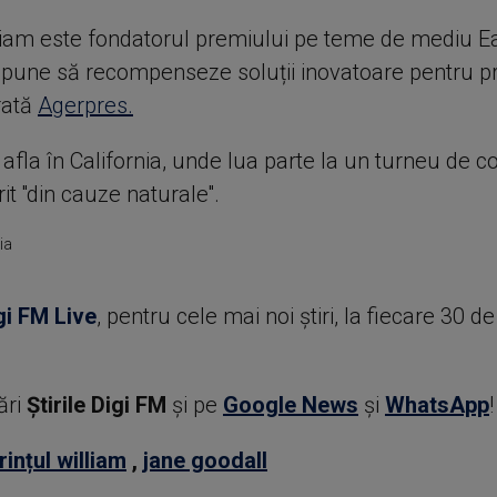
lliam este fondatorul premiului pe teme de mediu Ea
ropune să recompenseze soluții inovatoare pentru p
rată
Agerpres.
afla în California, unde lua parte la un turneu de co
t ''din cauze naturale''.
ia
gi FM Live
, pentru cele mai noi știri, la fiecare 30 d
ări
Știrile Digi FM
şi pe
Google News
şi
WhatsApp
!
rințul william
,
jane goodall