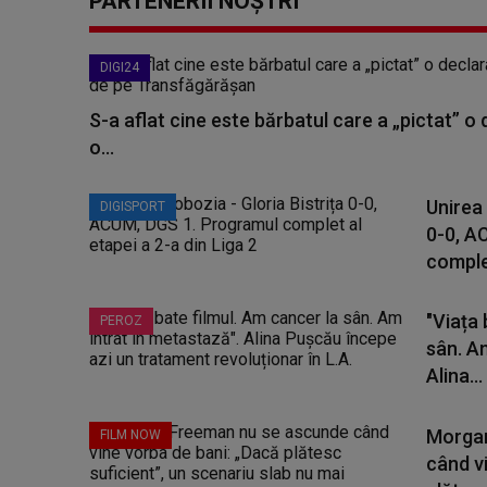
PARTENERII NOȘTRI
DIGI24
S-a aflat cine este bărbatul care a „pictat” o
o...
Unirea 
DIGISPORT
0-0, A
complet
"Viața 
PEROZ
sân. A
Alina...
Morgan
FILM NOW
când v