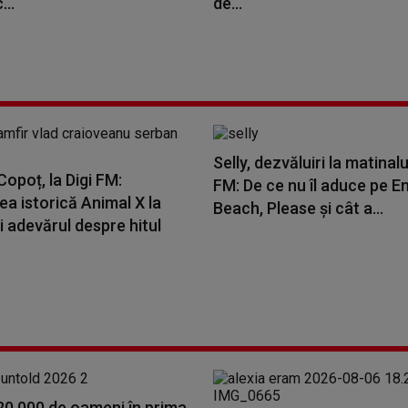
...
de...
Selly, dezvăluiri la matinalu
opoț, la Digi FM:
FM: De ce nu îl aduce pe E
a istorică Animal X la
Beach, Please și cât a...
i adevărul despre hitul
20.000 de oameni în prima