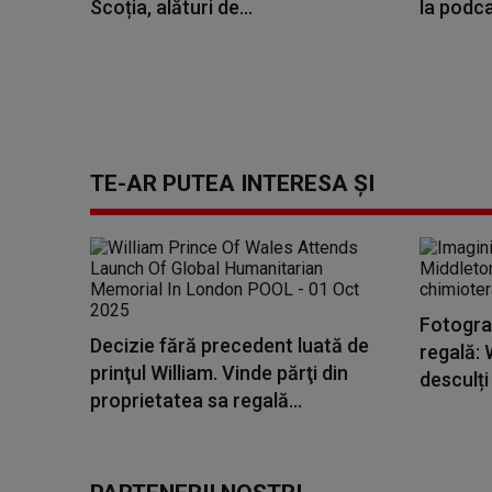
Scoția, alături de...
la podcas
TE-AR PUTEA INTERESA ȘI
Fotograf
Decizie fără precedent luată de
regală: W
prinţul William. Vinde părţi din
desculți 
proprietatea sa regală...