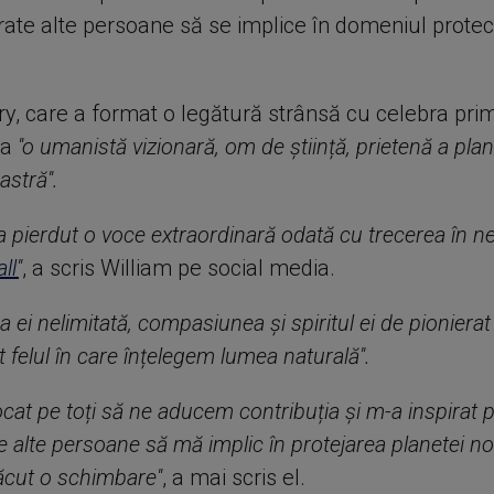
ate alte persoane să se implice în domeniul protecț
ry, care a format o legătură strânsă cu celebra pri
ca
''o umanistă vizionară, om de știință, prietenă a plan
stră''.
a pierdut o voce extraordinară odată cu trecerea în nef
l'
'
, a scris William pe social media.
ea ei nelimitată, compasiunea și spiritul ei de pionierat
 felul în care înțelegem lumea naturală''.
ocat pe toți să ne aducem contribuția și m-a inspirat 
alte persoane să mă implic în protejarea planetei no
ăcut o schimbare''
, a mai scris el.