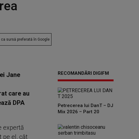
area
ca sursă preferată în Google
RECOMANDĂRI DIGIFM
tei Jane
rat care au
mează DPA
Petrecerea lui DanT – DJ
Mix 2026 – Part 20
e expertă
 pe el, cât