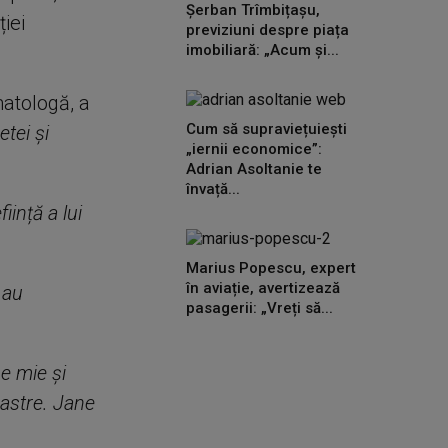
Șerban Trîmbițașu,
iei
previziuni despre piața
imobiliară: „Acum și...
matologă, a
Cum să supraviețuiești
etei și
„iernii economice”:
Adrian Asoltanie te
învață...
iință a lui
Marius Popescu, expert
în aviație, avertizează
 au
pasagerii: „Vreți să...
pe mie și
astre. Jane