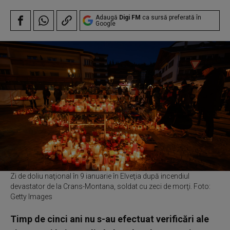
Adaugă
Digi FM
ca sursă preferată în
Google
Zi de doliu naţional în 9 ianuarie în Elveţia după incendiul
devastator de la Crans-Montana, soldat cu zeci de morţi. Foto:
Getty Images
Timp de cinci ani nu s-au efectuat verificări ale