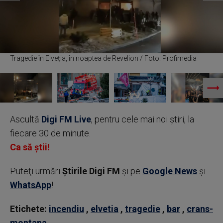
Tragedie în Elveția, în noaptea de Revelion / Foto: Profimedia
Ascultă
Digi FM Live
, pentru cele mai noi știri, la
fiecare 30 de minute.
Ca să știi!
Puteţi urmări
Știrile Digi FM
şi pe
Google News
şi
WhatsApp
!
Etichete:
incendiu
,
elvetia
,
tragedie
,
bar
,
crans-
montana