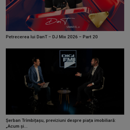
Petrecerea lui DanT – DJ Mix 2026 – Part 20
Șerban Trîmbițașu, previziuni despre piața imobiliară:
„Acum și...