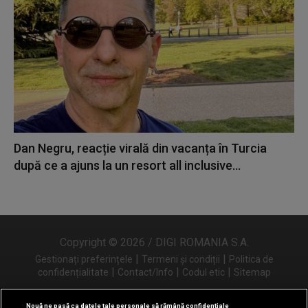
Dan Negru, reacție virală din vacanța în Turcia
după ce a ajuns la un resort all inclusive...
Copyright © 2026 / DIGI ROMANIA S.A.
|
|
Gestionați preferințele
Termeni și condiții
Politica de
|
|
|
confidențialitate
Contact/Info
Codul etic
Sitemap
Nouă ne pasă ca datele tale personale să rămână confidențiale