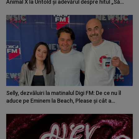
Animal X la Untold și adevărul despre hitul „Să...
Selly, dezvăluiri la matinalul Digi FM: De ce nu îl
aduce pe Eminem la Beach, Please și cât a...