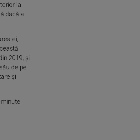
terior la
să dacă a
rea ei,
această
din 2019, și
 său de pe
are și
e minute.