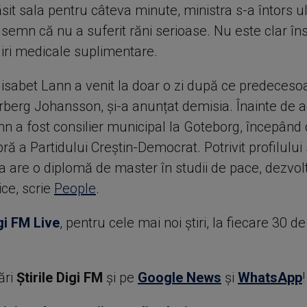
sit sala pentru câteva minute, ministra s-a întors ul
 semn că nu a suferit răni serioase. Nu este clar în
ijiri medicale suplimentare.
isabet Lann a venit la doar o zi după ce predecesoa
berg Johansson, și-a anunțat demisia. Înainte de 
nn a fost consilier municipal la Goteborg, începând 
ă a Partidului Creștin-Democrat. Potrivit profilului
a are o diplomă de master în studii de pace, dezvolt
tice, scrie
People
.
gi FM Live
, pentru cele mai noi știri, la fiecare 30 d
ări
Știrile Digi FM
şi pe
Google News
şi
WhatsApp
!