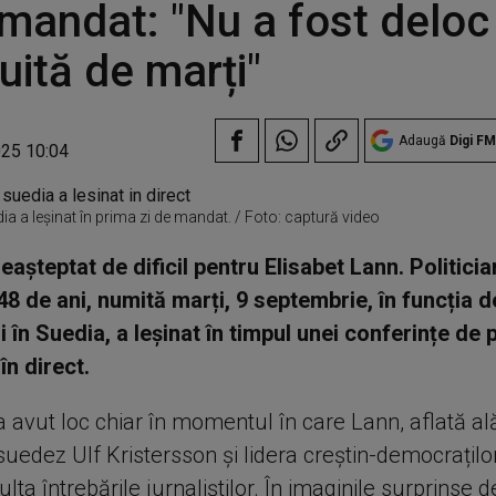
 mandat: "Nu a fost deloc 
uită de marți"
Adaugă
Digi FM
025 10:04
dia a leșinat în prima zi de mandat. / Foto: captură video
așteptat de dificil pentru Elisabet Lann. Politicia
48 de ani, numită marți, 9 septembrie, în funcția d
i în Suedia, a leșinat în timpul unei conferințe de 
în direct.
a avut loc chiar în momentul în care Lann, aflată al
uedez Ulf Kristersson și lidera creștin-democrațilo
lta întrebările jurnaliștilor. În imaginile surprinse d