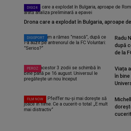
DIGI24
Drona care a explodat în Bulgaria, aproape de
Radu N
DIGISPORT
după ce
de la FC
Viața 
PEROZ
în bine
Universu
Michell
FILM NOW
dorește
cucerit