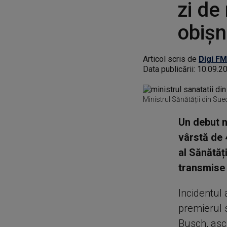
zi de
obișn
Articol scris de
Digi FM
Data publicării:
10.09.2
Ministrul Sănătății din Sue
Un debut ne
vârstă de 
al Sănătăți
transmise 
Incidentul 
premierul s
Busch, ascu