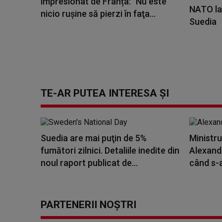
impresionat de Franța: "Nu este
NATO la
nicio ruşine să pierzi în faţa...
Suedia
TE-AR PUTEA INTERESA ȘI
Suedia are mai puţin de 5%
Ministru
fumători zilnici. Detaliile inedite din
Alexand
noul raport publicat de...
când s-a 
PARTENERII NOȘTRI