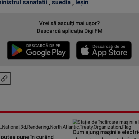
inistrul sanatatii
,
suedia
,
leșin
Vrei să asculți mai ușor?
Descarcă aplicația Digi FM
Cum ajung mașinile electri
 putea pune în curând