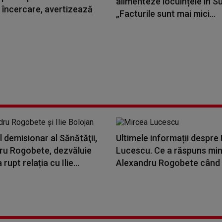
alimenteze locuințele în S
 încercare, avertizează
„Facturile sunt mai mici...
l demisionar al Sănătăţii,
Ultimele informații despre
ru Rogobete, dezvăluie
Lucescu. Ce a răspuns min
rupt relația cu Ilie...
Alexandru Rogobete când a