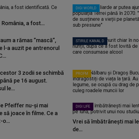
DIGI WORLD
 România, a fost...
aum a rămas ”mască”,
STIRILE KANAL D
 l-a auzit pe antrenorul
...
acestor 3 zodii se schimbă
PROFM
 până pe 16 august.
l le...
e Pfeiffer nu-și mai
DIGI LIFE
 să joace în filme. Ce a
-o...
Vrei să îmbătrânești mai le
de...