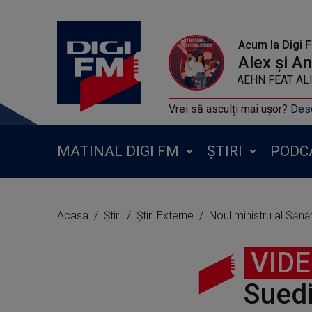
Acum la Digi 
Alex și A
ROBIN SCHULZ AND FELIX JAEHN F
Vrei să asculți mai ușor?
Desc
MATINAL DIGI FM
ȘTIRI
PODC
Acasa
Știri
Știri Externe
Noul ministru al Sănăt
VID
Suedi