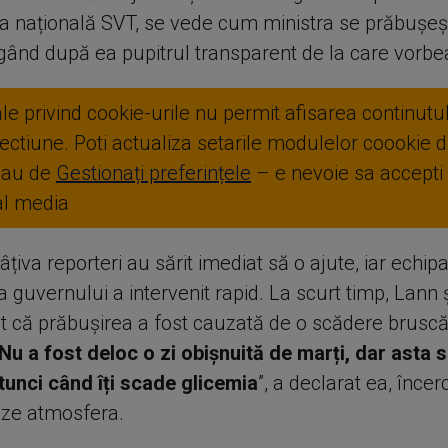
ea națională SVT, se vede cum ministra se prăbușeș
ăgând după ea pupitrul transparent de la care vorbe
ale privind cookie-urile nu permit afisarea continutul
ctiune. Poti actualiza setarile modulelor coookie di
sau de
Gestionați preferințele
– e nevoie sa accepti
ial media
 câțiva reporteri au sărit imediat să o ajute, iar echip
a guvernului a intervenit rapid. La scurt timp, Lann ș
cat că prăbușirea a fost cauzată de o scădere bruscă
Nu a fost deloc o zi obișnuită de marți, dar asta 
tunci când îți scade glicemia
”, a declarat ea, înce
ze atmosfera.