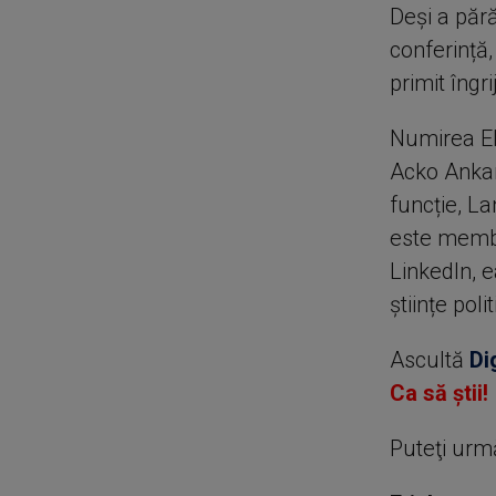
Deși a pără
conferință,
primit îngr
Numirea El
Acko Ankar
funcție, La
este membr
LinkedIn, e
științe poli
Ascultă
Di
Ca să știi!
Puteţi urm