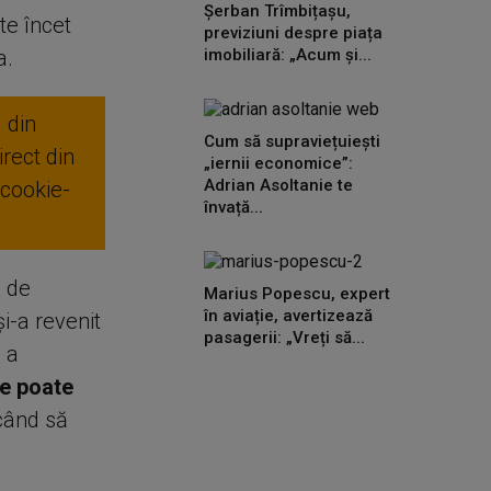
Șerban Trîmbițașu,
te încet
previziuni despre piața
a.
imobiliară: „Acum și...
 din
Cum să supraviețuiești
rect din
„iernii economice”:
Adrian Asoltanie te
 cookie-
învață...
a de
Marius Popescu, expert
în aviație, avertizează
i-a revenit
pasagerii: „Vreți să...
 a
se poate
rcând să