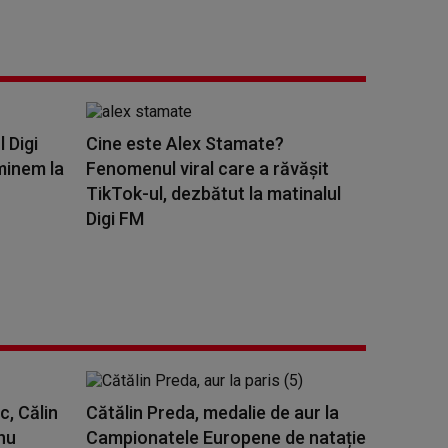
l Digi
Cine este Alex Stamate?
minem la
Fenomenul viral care a răvășit
TikTok-ul, dezbătut la matinalul
Digi FM
c, Călin
Cătălin Preda, medalie de aur la
nu
Campionatele Europene de natație