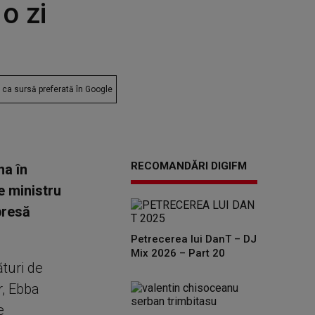
o zi
ca sursă preferată în Google
RECOMANDĂRI DIGIFM
na în
e ministru
presă
Petrecerea lui DanT – DJ
Mix 2026 – Part 20
ături de
r, Ebba
e