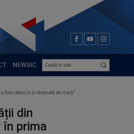
CT
NEWSIC
u a fost deloc o zi obișnuită de marți"
ții din
r în prima