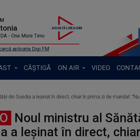
FM
ntonia
EAT ALIDA - One More Time
arcă aplicația Digi FM
AST
CÂȘTIGĂ
ON AIR
VIDEO
CONTA
ății din Suedia a leșinat în direct, chiar în prima zi de mandat: "N
EO
Noul ministru al Sănătă
a a leșinat în direct, chia