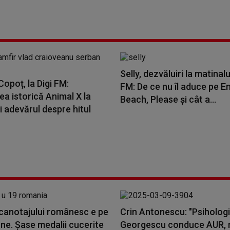
Selly, dezvăluiri la matinalu
opoț, la Digi FM:
FM: De ce nu îl aduce pe E
a istorică Animal X la
Beach, Please și cât a...
i adevărul despre hitul
 canotajului românesc e pe
Crin Antonescu: "Psihologi
ne. Șase medalii cucerite
Georgescu conduce AUR, 