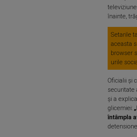
televiziun
înainte, tr
Setarile t
aceasta se
browser 
urile soc
Oficialii și
securitate 
și a expli
glicemiei:
„
întâmpla a
detensione